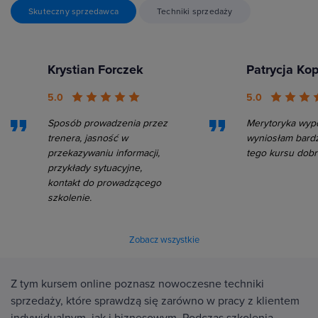
Skuteczny sprzedawca
Techniki sprzedaży
Krystian Forczek
Patrycja Ko
5.0
5.0
Sposób prowadzenia przez
Merytoryka wypo
trenera, jasność w
wyniosłam bard
przekazywaniu informacji,
tego kursu dobre
przykłady sytuacyjne,
kontakt do prowadzącego
szkolenie.
Zobacz wszystkie
Z tym kursem online poznasz nowoczesne techniki
sprzedaży, które sprawdzą się zarówno w pracy z klientem
indywidualnym, jak i biznesowym. Podczas szkolenia