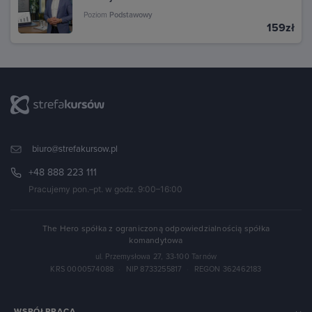
Poziom
Podstawowy
159zł
biuro@strefakursow.pl
+48 888 223 111
Pracujemy pon.–pt. w godz. 9:00–16:00
The Hero spółka z ograniczoną odpowiedzialnością spółka
komandytowa
ul. Przemysłowa 27, 33-100 Tarnów
KRS 0000574088
·
NIP 8733255817
·
REGON 362462183
WSPÓŁPRACA