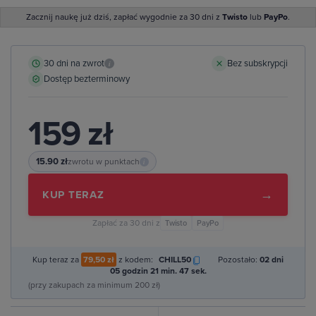
Zacznij naukę już dziś, zapłać wygodnie za 30 dni z
Twisto
lub
PayPo
.
30 dni na zwrot
Bez subskrypcji
i
Dostęp bezterminowy
159 zł
15.90 zł
zwrotu w punktach
i
→
KUP TERAZ
Zapłać za 30 dni z
Twisto
PayPo
Kup teraz za
79,50 zł
z kodem:
CHILL50
Pozostało:
02 dni
05 godzin 21 min. 46 sek.
(przy zakupach za minimum 200 zł)