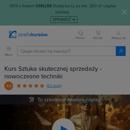
-50% z kodem
CHILL50
Dodaj kursy za min. 200 zł i zapłać
połowę.
SPRAWDŹ ➜
Pomoc
Koszyk
Zaloguj się
Menu
Kurs Sztuka skutecznej sprzedaży -
nowoczesne techniki
(52 ocen)
5.0
To szkolenie zawiera napisy.