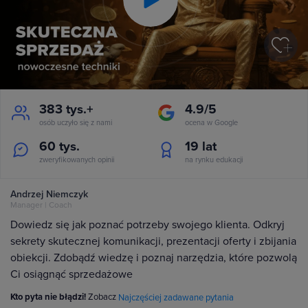
Play
Video
383 tys.+
4.9/5
osób uczyło się z nami
ocena w Google
60 tys.
19
lat
zweryfikowanych opinii
na rynku edukacji
Andrzej Niemczyk
Manager | Coach
Dowiedz się jak poznać potrzeby swojego klienta. Odkryj
sekrety skutecznej komunikacji, prezentacji oferty i zbijania
obiekcji. Zdobądź wiedzę i poznaj narzędzia, które pozwolą
Ci osiągnąć sprzedażowe
Kto pyta nie błądzi!
Zobacz
Najczęściej zadawane pytania