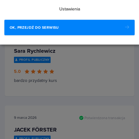
wydajność technik sprzedaży i…
Czytaj więcej
Ustawienia
OK, PRZEJDŹ DO SERWISU
28 marca 2026
Potwierdzona transakcja
Sara Rychlewicz
PROFIL PUBLICZNY
5.0
bardzo przydatny kurs
9 marca 2026
Potwierdzona transakcja
JACEK FÖRSTER
PROFIL PUBLICZNY