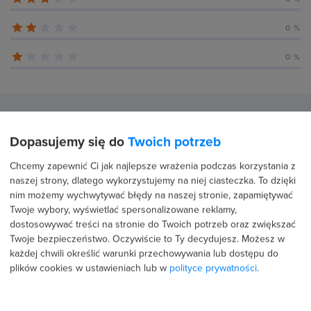
0 %
0 %
Recenzje użytkowników (52)
Dopasujemy się do
Twoich potrzeb
Chcemy zapewnić Ci jak najlepsze wrażenia podczas korzystania z
16 kwietnia 2026
Potwierdzona transakcja
naszej strony, dlatego wykorzystujemy na niej ciasteczka. To dzięki
nim możemy wychwytywać błędy na naszej stronie, zapamiętywać
Robert Olszewski
Twoje wybory, wyświetlać spersonalizowane reklamy,
dostosowywać treści na stronie do Twoich potrzeb oraz zwiększać
PROFIL PUBLICZNY
Twoje bezpieczeństwo. Oczywiście to Ty decydujesz.
Możesz w
5.0
każdej chwili określić warunki przechowywania lub dostępu do
plików cookies w ustawieniach lub w
polityce prywatności
.
Podczas tego kursu rozszerzyłem swoją wiedze
sprzedażową o przydatne konstrukcje i modele
sprzedażowe. Prowadzący na bieżąco weryfikował