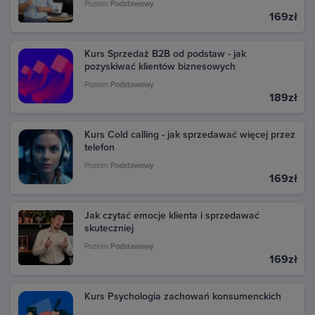
transakcje dokonane w Google Play. Kliknij daną
Poziom
Podstawowy
transakcję, aby zobaczyć szczegóły i pobrać fakturę.
169zł
Kurs Sprzedaż B2B od podstaw - jak
pozyskiwać klientów biznesowych
Poziom
Podstawowy
189zł
Kurs Cold calling - jak sprzedawać więcej przez
telefon
Poziom
Podstawowy
169zł
Jak czytać emocje klienta i sprzedawać
skuteczniej
Poziom
Podstawowy
169zł
Kurs Psychologia zachowań konsumenckich