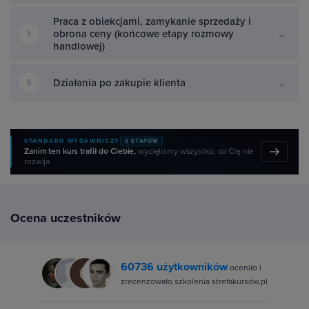
Praca z obiekcjami, zamykanie sprzedaży i
obrona ceny (końcowe etapy rozmowy
5
handlowej)
Działania po zakupie klienta
6
STANDARD WYDAWNICZY
5 ETAPÓW
Zanim ten kurs trafił do Ciebie,
wycięliśmy wszystko, co Cię nie
rozwija.
Ocena uczestników
60736 użytkowników
oceniło i
zrecenzowało szkolenia strefakursów.pl