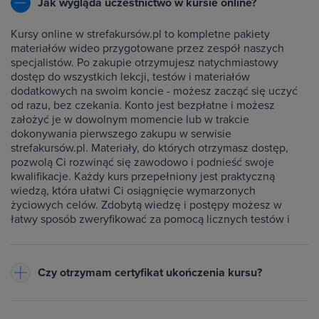
Jak wygląda uczestnictwo w kursie online?
Kursy online w strefakursów.pl to kompletne pakiety
materiałów wideo przygotowane przez zespół naszych
specjalistów. Po zakupie otrzymujesz natychmiastowy
dostęp do wszystkich lekcji, testów i materiałów
dodatkowych na swoim koncie - możesz zacząć się uczyć
od razu, bez czekania. Konto jest bezpłatne i możesz
założyć je w dowolnym momencie lub w trakcie
dokonywania pierwszego zakupu w serwisie
strefakursów.pl. Materiały, do których otrzymasz dostęp,
pozwolą Ci rozwinąć się zawodowo i podnieść swoje
kwalifikacje. Każdy kurs przepełniony jest praktyczną
wiedzą, która ułatwi Ci osiągnięcie wymarzonych
życiowych celów. Zdobytą wiedzę i postępy możesz w
łatwy sposób zweryfikować za pomocą licznych testów i
ćwiczeń dołączonych do każdego kursu.
Czy otrzymam certyfikat ukończenia kursu?
Do każdego ukończonego przez Ciebie kursu wystawiamy
imienny certyfikat w formacie PDF - będzie on dostępny na