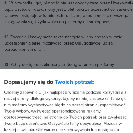
11. W przypadku, gdy płatność nie jest dokonywana przez Użytkownik
bądź Użytkownik zwolniony jest z płatności za uczestnictwo, zawarcie
Umowy następuje w formie elektronicznej w momencie pierwszego
zalogowania się Użytkownika do platformy e-learningowej.
12. Zawarcie Umowy może także nastąpić w inny sposób w razie
udostępnienia takiej możliwości przez Usługodawcę lub za
porozumieniem stron.
13. Pełny dostęp do zakupionych Usług w ramach platformy
strefakursów.pl aktywowany jest po dokonaniu płatności (zawarciu
Umowy).
Dopasujemy się do
Twoich potrzeb
14. Udostępnienie zakupionej Usługi na koncie Użytkownika jest
Chcemy zapewnić Ci jak najlepsze wrażenia podczas korzystania z
równoznaczne z rozpoczęciem faktycznej realizacji Usługi.
naszej strony, dlatego wykorzystujemy na niej ciasteczka. To dzięki
nim możemy wychwytywać błędy na naszej stronie, zapamiętywać
Twoje wybory, wyświetlać spersonalizowane reklamy,
15. Jeśli podmiotem dokonującym zakupu jest inna osoba niż Użytkow
dostosowywać treści na stronie do Twoich potrzeb oraz zwiększać
bądź jest nim firma lub instytucja, należy w sekcji danych fakturowych
Twoje bezpieczeństwo. Oczywiście to Ty decydujesz.
Możesz w
formularza zamówienia podać właściwe dane nabywcy do wystawieni
każdej chwili określić warunki przechowywania lub dostępu do
faktury VAT. Wskazanie danych płatnika (dane do faktury) nie jest