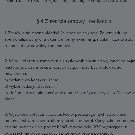
samodzielnie, bądź nie zgłosi chęci usunięcia Konta Użytkownika.
§ 4 Zawarcie umowy i realizacja
1. Zamówienia można składać 24 godziny na dobę. Ze względu na
spersonalizowany charakter platformy e-learning, nauka może zostać
rozpoczęta w dowolnym momencie.
2. W celu złożenia zamówienia Użytkownik powinien wykonać co najm
następujące czynności, z których część może być wielokrotnie
powtarzana:
a) dodanie do koszyka Usługi;
b) wybór rodzaju płatności;
c) złożenie w sklepie zamówienia poprzez użycie przycisku "Zamawia
płacę".
3. Wysokość opłat za uczestnictwo w poszczególnych szkoleniach
podana jest w ramach platformy strefakursów.pl. Ceny szkoleń podan
stronie uwzględniają podatek VAT w wysokości 23% wynikającej z
powszechnie obowiązujących przepisów prawa polskiego.