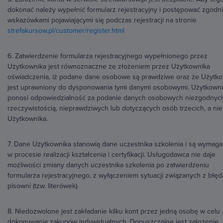
dokonać należy wypełnić formularz rejestracyjny i postępować zgodn
wskazówkami pojawiającymi się podczas rejestracji na stronie
strefakursow.pl/customer/register.html
6. Zatwierdzenie formularza rejestracyjnego wypełnionego przez
Użytkownika jest równoznaczne ze złożeniem przez Użytkownika
oświadczenia, iż podane dane osobowe są prawdziwe oraz że Użytko
jest uprawniony do dysponowania tymi danymi osobowymi. Użytkown
ponosi odpowiedzialność za podanie danych osobowych niezgodnyc
rzeczywistością, nieprawdziwych lub dotyczących osób trzecich, a nie
Użytkownika.
7. Dane Użytkownika stanowią dane uczestnika szkolenia i są wymag
w procesie realizacji kształcenia i certyfikacji. Usługodawca nie daje
możliwości zmiany danych uczestnika szkolenia po zatwierdzeniu
formularza rejestracyjnego, z wyłączeniem sytuacji związanych z błęd
pisowni (tzw. literówek).
8. Niedozwolone jest zakładanie kilku kont przez jedną osobę w celu
dokonywania zakupów indywidualnych. Dopuszczalne jest założenie