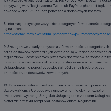
7. W przypadku płatności Twisto lub PayPo, Użytkownik otrzyma dost
pozytywnej weryfikacji systemu Twisto lub PayPo, a płatności będzie 
dokonać w ciągu 30 dni bez ponoszenia dodatkowych kosztów.
8. Informacje dotyczące wszystkich dostępnych form płatności dostę
są na stronie
https://strefakursow.pl/centrum_pomocy/show/jak_zamawiac/platnosci
9. Szczegółowe zasady korzystania z form płatności udostępnianych
przez dostawców zewnętrznych określone są w ramach odpowiednic
regulaminów udostępnianych przez tych dostawców. Korzystanie z ty
form płatności wiąże się z akceptacją postanowień ww. regulaminów.
Usługodawca nie ponosi odpowiedzialności za realizację procesu
płatności przez dostawców zewnętrznych.
10. Dokonanie płatności jest równoznaczne z zawarciem pomiędzy
Użytkownikiem, a Usługodawcą umowy w formie elektronicznej o
świadczenie wybranej Usługi (lub Usług) zgodnie z opisem Usługi na
platformie strefakursów.pl oraz postanowieniami Regulaminu.