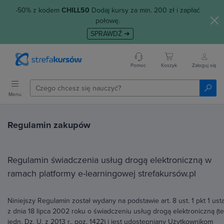
-50% z kodem
CHILL50
Dodaj kursy za min. 200 zł i zapłać
połowę.
SPRAWDŹ ➜
Pomoc
Koszyk
Zaloguj się
Menu
Regulamin zakupów
Regulamin świadczenia usług drogą elektroniczną w
ramach platformy e-learningowej strefakursów.pl
Niniejszy Regulamin został wydany na podstawie art. 8 ust. 1 pkt 1 us
z dnia 18 lipca 2002 roku o świadczeniu usług drogą elektroniczną (te
jedn. Dz. U. z 2013 r., poz. 1422) i jest udostępniany Użytkownikom