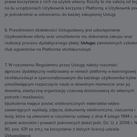
prawa korzystania z nich na użytek własny. Koszty te nie zależą od te
na ilu urządzeniach Użytkownik korzysta z Platformy, a Użytkownik po
je jednokrotnie w odniesieniu do każdej zakupionej Usługi.
6. Przedmiotem działalności Usługodawcy jest udostępnianie
Użytkownikowi oferty oraz umożliwienie mu dokonania zakupu oraz
realizacji procesu dydaktycznego (dalej:
Usługa
) zamówionych szkole
i/lub egzaminów na Platformie strefakursów.pl.
7. W rozumieniu Regulaminu przez Usługę należy rozumieć:
a)proces dydaktyczny realizowany w ramach platformy e-learningowej
strefakursów.pl w spersonalizowanym dla każdego użytkownika trybie
umożliwiającym rozpoczęcie nauki w dowolnym momencie oraz jej
dowolną, elastyczną organizację czasową dostosowaną do własnych
potrzeb i możliwości;
b)szkolenia mające postać elektronicznych materiałów wideo
zawierających wykłady, zdjęcia, dokumenty elektroniczne, ćwiczenia i
testy, które są utworami w rozumieniu ustawy z dnia 4 lutego 1994 r. o
prawie autorskim i prawach pokrewnych (tekst jedn. Dz. U. z 2006 r. N
90, poz. 631 ze zm.), na korzystanie z których licencji udziela
Usługodawca;