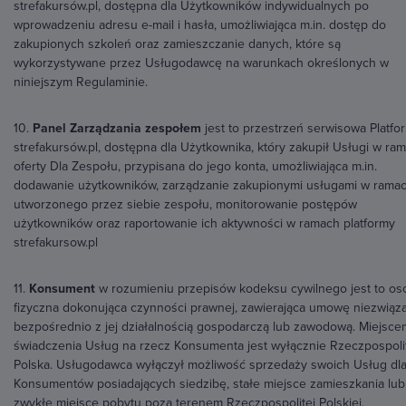
strefakursów.pl, dostępna dla Użytkowników indywidualnych po
wprowadzeniu adresu e-mail i hasła, umożliwiająca m.in. dostęp do
zakupionych szkoleń oraz zamieszczanie danych, które są
wykorzystywane przez Usługodawcę na warunkach określonych w
niniejszym Regulaminie.
10.
Panel Zarządzania zespołem
jest to przestrzeń serwisowa Platfo
strefakursów.pl, dostępna dla Użytkownika, który zakupił Usługi w ra
oferty Dla Zespołu, przypisana do jego konta, umożliwiająca m.in.
dodawanie użytkowników, zarządzanie zakupionymi usługami w rama
utworzonego przez siebie zespołu, monitorowanie postępów
użytkowników oraz raportowanie ich aktywności w ramach platformy
strefakursow.pl
11.
Konsument
w rozumieniu przepisów kodeksu cywilnego jest to os
fizyczna dokonująca czynności prawnej, zawierająca umowę niezwiąz
bezpośrednio z jej działalnością gospodarczą lub zawodową. Miejsce
świadczenia Usług na rzecz Konsumenta jest wyłącznie Rzeczpospoli
Polska. Usługodawca wyłączył możliwość sprzedaży swoich Usług dl
Konsumentów posiadających siedzibę, stałe miejsce zamieszkania lub
zwykłe miejsce pobytu poza terenem Rzeczpospolitej Polskiej.