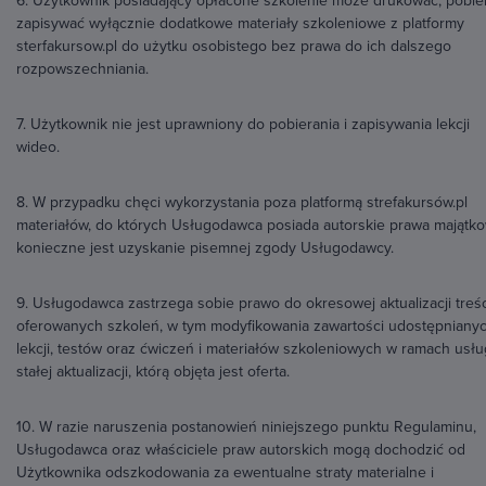
6. Użytkownik posiadający opłacone szkolenie może drukować, pobier
zapisywać wyłącznie dodatkowe materiały szkoleniowe z platformy
sterfakursow.pl do użytku osobistego bez prawa do ich dalszego
rozpowszechniania.
7. Użytkownik nie jest uprawniony do pobierania i zapisywania lekcji
wideo.
8. W przypadku chęci wykorzystania poza platformą strefakursów.pl
materiałów, do których Usługodawca posiada autorskie prawa majątk
konieczne jest uzyskanie pisemnej zgody Usługodawcy.
9. Usługodawca zastrzega sobie prawo do okresowej aktualizacji treśc
oferowanych szkoleń, w tym modyfikowania zawartości udostępniany
lekcji, testów oraz ćwiczeń i materiałów szkoleniowych w ramach usłu
stałej aktualizacji, którą objęta jest oferta.
10. W razie naruszenia postanowień niniejszego punktu Regulaminu,
Usługodawca oraz właściciele praw autorskich mogą dochodzić od
Użytkownika odszkodowania za ewentualne straty materialne i