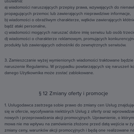
usuwania:
a) wiadomości naruszających przepisy prawa, wzywających do nienawi
propagujących przemoc lub zawierających nieprawdziwe informacje,
b) wiadomości o obraźliwym charakterze, wątków zawierających kłótni
bądź ataki personalne,
c) wiadomości mogących naruszać dobre imię serwisu lub osób trzeci
d) wiadomości o charakterze reklamowym, promujących konkurencyjn
produkty lub zawierających odnośniki do zewnętrznych serwisów.
3. Zamieszczanie wyżej wymienionych wiadomości traktowane będzie
naruszenie Regulaminu. W przypadku powtarzających się naruszeń k
danego Użytkownika może zostać zablokowane.
§ 12 Zmiany oferty i promocje
1. Usługodawca zastrzega sobie prawo do zmiany cen Usług znajdują
się w ofercie, wycofywania niektórych Usług z oferty oraz wprowadza
nowych i przeprowadzania akcji promocyjnych. Uprawnienie, o którym
mowa nie ma wpływu na zamówienia złożone przed datą wejścia w ży
zmiany ceny, warunków akcji promocyjnych i będą one realizowane n