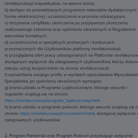
strefakursów.pl indywidualnie, na własne konto;
b) dostępu do przewidzianych programem materiałów dydaktycznych
formie elektronicznej i uczestniczenia w procesie edukacyjnym;
c) otrzymania certyfikatu ukończenia po pozytywnym ukończeniu
realizowanego szkolenia oraz spełnieniu określonych w Regulaminie
warunków formalnych;
d) uczestniczenia w specjalnych promocjach i konkursach
przeznaczonych dla Użytkowników platformy strefakursów.pl;
e) przeglądania ofert pracy udostępnianych na Platformie strefakursow
dostępnych wyłącznie dla zalogowanych użytkowników, którzy dokona
zakupu usług bezpośrednio na stronie strefakursow.pl;
f) wyświetlania swojego profilu w wynikach wyszukiwania Wyszukiwark
Specjalistów, po spełnieniu określonych wymogów;
g) brania udziału w Programie Lojalnościowym, którego warunki i
regulamin znajdują się na stronie:
https://strefakursow.pl/program_lojalnosciowy.html
h) brania udziału w programie poleceń, którego warunki znajdują się 
stronie:
https://strefakursow.pl/recommend.html
, dostępnej wyłącznie 
zalogowanych użytkowników.
2. Program Partnerski oraz Program Poleceń przysługuje wyłącznie