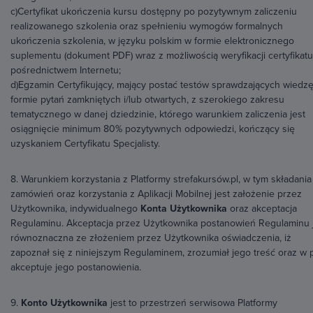
c)Certyfikat ukończenia kursu dostępny po pozytywnym zaliczeniu
realizowanego szkolenia oraz spełnieniu wymogów formalnych
ukończenia szkolenia, w języku polskim w formie elektronicznego
suplementu (dokument PDF) wraz z możliwością weryfikacji certyfikatu
pośrednictwem Internetu;
d)Egzamin Certyfikujący, mający postać testów sprawdzających wiedz
formie pytań zamkniętych i/lub otwartych, z szerokiego zakresu
tematycznego w danej dziedzinie, którego warunkiem zaliczenia jest
osiągnięcie minimum 80% pozytywnych odpowiedzi, kończący się
uzyskaniem Certyfikatu Specjalisty.
8. Warunkiem korzystania z Platformy strefakursów.pl, w tym składania
zamówień oraz korzystania z Aplikacji Mobilnej jest założenie przez
Użytkownika, indywidualnego
Konta Użytkownika
oraz akceptacja
Regulaminu. Akceptacja przez Użytkownika postanowień Regulaminu 
równoznaczna ze złożeniem przez Użytkownika oświadczenia, iż
zapoznał się z niniejszym Regulaminem, zrozumiał jego treść oraz w 
akceptuje jego postanowienia.
9.
Konto Użytkownika
jest to przestrzeń serwisowa Platformy