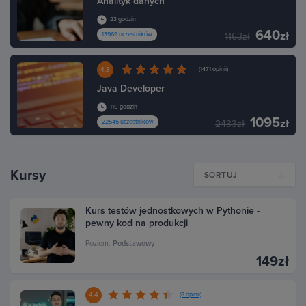
Analityk danych
23 godzin
640
zł
13969 uczestników
1163zł
4.8
(1471 opinii)
Java Developer
110 godzin
1095
zł
22545 uczestników
2433zł
Kursy
SORTUJ
Kurs testów jednostkowych w Pythonie -
pewny kod na produkcji
Poziom:
Podstawowy
149zł
4.4
(8 opinii)