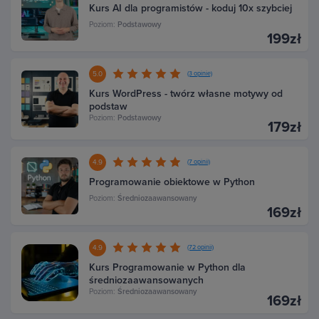
Kurs AI dla programistów - koduj 10x szybciej
Poziom:
Podstawowy
199zł
5.0
(3 opinie)
Kurs WordPress - twórz własne motywy od
podstaw
Poziom:
Podstawowy
179zł
4.9
(7 opinii)
Programowanie obiektowe w Python
Poziom:
Średniozaawansowany
169zł
4.9
(72 opinii)
Kurs Programowanie w Python dla
średniozaawansowanych
Poziom:
Średniozaawansowany
169zł