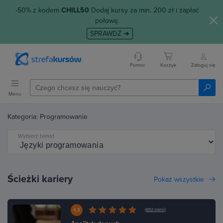
-50% z kodem
CHILL50
Dodaj kursy za min. 200 zł i zapłać
połowę.
SPRAWDŹ ➜
Pomoc
Koszyk
Zaloguj się
Menu
Kategoria: Programowanie
Wybierz temat
Ścieżki kariery
Pokaż wszystkie
4.8
(892 opinii)