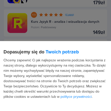
179zł
4.9
(17 opinii)
Kurs Język R - analiza i wizualizacja danych
Poziom:
Podstawowy
149zł
4.6
(31 opinii)
Dopasujemy się do
Twoich potrzeb
Kurs Programowanie w języku C dla zielonych
Poziom:
Podstawowy
Chcemy zapewnić Ci jak najlepsze wrażenia podczas korzystania z
169zł
naszej strony, dlatego wykorzystujemy na niej ciasteczka. To dzięki
nim możemy wychwytywać błędy na naszej stronie, zapamiętywać
4.9
(18 opinii)
Twoje wybory, wyświetlać spersonalizowane reklamy,
dostosowywać treści na stronie do Twoich potrzeb oraz zwiększać
Kurs Java - praktyczny projekt aplikacji
Twoje bezpieczeństwo. Oczywiście to Ty decydujesz.
Możesz w
Poziom:
Średniozaawansowany
169zł
każdej chwili określić warunki przechowywania lub dostępu do
plików cookies w ustawieniach lub w
polityce prywatności
.
4.8
(21 opinii)
Kurs Programowanie funkcyjne w JAVA