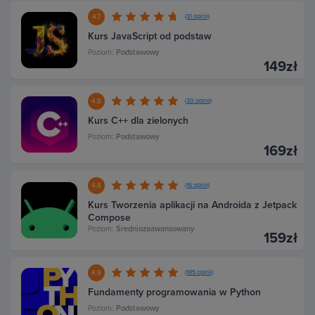
4.7
(31 opinii)
Kurs JavaScript od podstaw
Poziom:
Podstawowy
149zł
4.8
(30 opinii)
Kurs C++ dla zielonych
Poziom:
Podstawowy
169zł
4.8
(16 opinii)
Kurs Tworzenia aplikacji na Androida z Jetpack
Compose
Poziom:
Średniozaawansowany
159zł
4.9
(185 opinii)
Fundamenty programowania w Python
Poziom:
Podstawowy