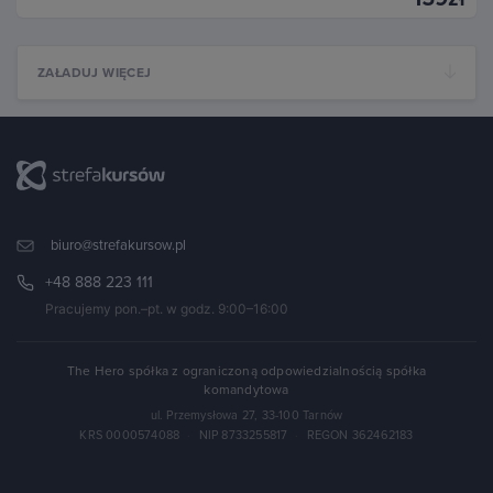
ZAŁADUJ WIĘCEJ
biuro@strefakursow.pl
+48 888 223 111
Pracujemy pon.–pt. w godz. 9:00–16:00
The Hero spółka z ograniczoną odpowiedzialnością spółka
komandytowa
ul. Przemysłowa 27, 33-100 Tarnów
KRS 0000574088
·
NIP 8733255817
·
REGON 362462183