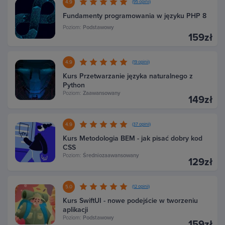
4.9
(95 opinii)
Fundamenty programowania w języku PHP 8
Poziom:
Podstawowy
159zł
4.9
(19 opinii)
Kurs Przetwarzanie języka naturalnego z
Python
Poziom:
Zaawansowany
149zł
4.9
(37 opinii)
Kurs Metodologia BEM - jak pisać dobry kod
CSS
Poziom:
Średniozaawansowany
129zł
5.0
(12 opinii)
Kurs SwiftUI - nowe podejście w tworzeniu
aplikacji
Poziom:
Podstawowy
159zł