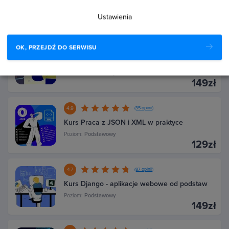
Poziom:
Średniozaawansowany
Ustawienia
149zł
OK, PRZEJDŹ DO SERWISU
4.6
(27 opinii)
Kurs Jak zacząć karierę w Data Science
Poziom:
Podstawowy
149zł
4.9
(35 opinii)
Kurs Praca z JSON i XML w praktyce
Poziom:
Podstawowy
129zł
4.7
(87 opinii)
Kurs Django - aplikacje webowe od podstaw
Poziom:
Podstawowy
149zł