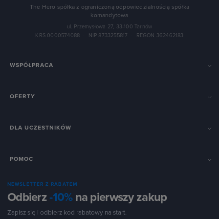
The Hero spółka z ograniczoną odpowiedzialnością spółka
komandytowa
ul. Przemysłowa 27, 33-100 Tarnów
KRS 0000574088
·
NIP 8733255817
·
REGON 362462183
WSPÓŁPRACA
OFERTY
DLA UCZESTNIKÓW
POMOC
NEWSLETTER Z RABATEM
Odbierz
-10%
na pierwszy zakup
Zapisz się i odbierz kod rabatowy na start.