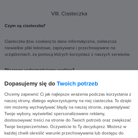
VIII. Ciasteczka
Czym są ciasteczka?
Ciasteczka (tzw. cookies) to dane informatyczne, zwłaszcza
niewielkie pliki tekstowe, zapisywane i przechowywane na
urządzeniach, za pomocą których korzystasz z naszych serwisów.
Dlaczego wykorzystujemy cookies?
Dopasujemy się do
Twoich potrzeb
Chcemy zapewnić Ci jak najlepsze wrażenia podczas korzystania z
naszej strony, dlatego wykorzystujemy na niej ciasteczka. To dzięki
Chcemy zapewnić Ci jak najlepsze wrażenia podczas korzystania z
nim możemy wychwytywać błędy na naszej stronie w czasie
naszej strony, dlatego wykorzystujemy na niej ciasteczka. To dzięki
rzeczywistym, zapamiętywać Twoje wybory, dostosowywać treści
nim możemy wychwytywać błędy na naszej stronie, zapamiętywać
do Twoich potrzeb oraz zwiększać Twoje bezpieczeństwo.
Twoje wybory, wyświetlać spersonalizowane reklamy,
dostosowywać treści na stronie do Twoich potrzeb oraz zwiększać
Twoje bezpieczeństwo. Oczywiście to Ty decydujesz.
Możesz w
Oczywiście to Ty decydujesz. Możesz w każdej chwili określić
każdej chwili określić warunki przechowywania lub dostępu do
warunki przechowywania lub dostępu do plików cookies w