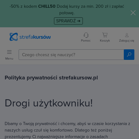
-50% z kodem
CHILL50
Dodaj kursy za min. 200 zł i zapłać
połowę.
SPRAWDŹ ➜
Pomoc
Koszyk
Zaloguj się
Menu
Polityka prywatności strefakursow.pl
Drogi użytkowniku!
Dbamy o Twoją prywatność i chcemy, abyś w czasie korzystania z
naszych usług czuł się komfortowo. Dlatego też poniżej
prezentujemy Ci najważniejsze informacje o zasadach