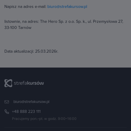
Napisz na adres e-mail:
biuro@strefakursow.pl
listownie, na adres: The Hero Sp. z o.o. Sp. k., ul. Przemysłowa 27,
33-100 Tarnów
Data aktualizacji: 25.03.2026r.
biuro@strefakursow.pl
+48 888 223 111
Pracujemy pon.–pt. w godz. 9:00–16:00