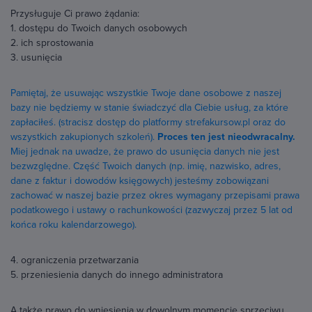
Przysługuje Ci prawo żądania:
1. dostępu do Twoich danych osobowych
2. ich sprostowania
3. usunięcia
Pamiętaj, że usuwając wszystkie Twoje dane osobowe z naszej
bazy nie będziemy w stanie świadczyć dla Ciebie usług, za które
zapłaciłeś. (stracisz dostęp do platformy strefakursow.pl oraz do
wszystkich zakupionych szkoleń).
Proces ten jest nieodwracalny.
Miej jednak na uwadze, że prawo do usunięcia danych nie jest
bezwzględne. Część Twoich danych (np. imię, nazwisko, adres,
dane z faktur i dowodów księgowych) jesteśmy zobowiązani
zachować w naszej bazie przez okres wymagany przepisami prawa
podatkowego i ustawy o rachunkowości (zazwyczaj przez 5 lat od
końca roku kalendarzowego).
4. ograniczenia przetwarzania
5. przeniesienia danych do innego administratora
A także prawo do wniesienia w dowolnym momencie sprzeciwu