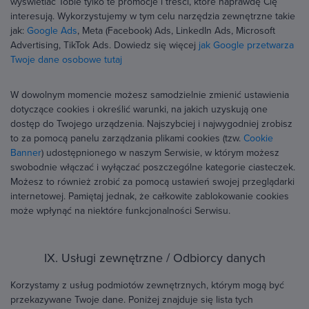
wyświetlać Tobie tylko te promocje i treści, które naprawdę Cię
interesują. Wykorzystujemy w tym celu narzędzia zewnętrzne takie
jak:
Google Ads
, Meta (Facebook) Ads, LinkedIn Ads, Microsoft
Advertising, TikTok Ads. Dowiedz się więcej
jak Google przetwarza
Twoje dane osobowe tutaj
W dowolnym momencie możesz samodzielnie zmienić ustawienia
dotyczące cookies i określić warunki, na jakich uzyskują one
dostęp do Twojego urządzenia. Najszybciej i najwygodniej zrobisz
to za pomocą panelu zarządzania plikami cookies (tzw.
Cookie
Banner
) udostępnionego w naszym Serwisie, w którym możesz
swobodnie włączać i wyłączać poszczególne kategorie ciasteczek.
Możesz to również zrobić za pomocą ustawień swojej przeglądarki
internetowej. Pamiętaj jednak, że całkowite zablokowanie cookies
może wpłynąć na niektóre funkcjonalności Serwisu.
IX. Usługi zewnętrzne / Odbiorcy danych
Korzystamy z usług podmiotów zewnętrznych, którym mogą być
przekazywane Twoje dane. Poniżej znajduje się lista tych