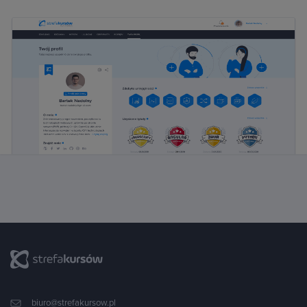
biuro@strefakursow.pl