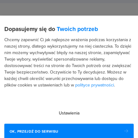
Innowacyjny system motywacji
Dopasujemy się do
Twoich potrzeb
Chcemy zapewnić Ci jak najlepsze wrażenia podczas korzystania z
naszej strony, dlatego wykorzystujemy na niej ciasteczka. To dzięki
nim możemy wychwytywać błędy na naszej stronie, zapamiętywać
Twoje wybory, wyświetlać spersonalizowane reklamy,
dostosowywać treści na stronie do Twoich potrzeb oraz zwiększać
Twoje bezpieczeństwo. Oczywiście to Ty decydujesz.
Możesz w
każdej chwili określić warunki przechowywania lub dostępu do
plików cookies w ustawieniach lub w
polityce prywatności
.
Sprawdzaj na bieżąco Swoje postępy.
Zdobywaj nowe osiągnięcia i buduj swój profil.
Ustawienia
Rywalizuj z innymi o najlepszy wynik.
OK, PRZEJDŹ DO SERWISU