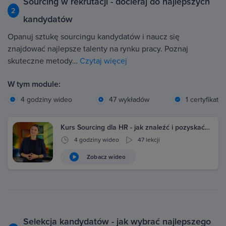
Sourcing w rekrutacji - docieraj do najlepszych
2
kandydatów
Opanuj sztukę sourcingu kandydatów i naucz się
znajdować najlepsze talenty na rynku pracy. Poznaj
skuteczne metody…
Czytaj więcej
W tym module:
4 godziny wideo
47 wykładów
1 certyfikat
Kurs Sourcing dla HR - jak znaleźć i pozyskać…
4 godziny wideo
47 lekcji
Zobacz wideo
Selekcja kandydatów - jak wybrać najlepszego