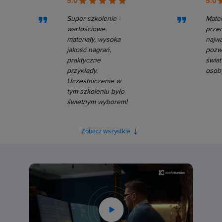
5.0
5.0
Super szkolenie -
Mater
wartościowe
przed
materiały, wysoka
najw
jakość nagrań,
pozw
praktyczne
świat
przykłady.
osoby
Uczestniczenie w
tym szkoleniu było
świetnym wyborem!
Zobacz wszystkie