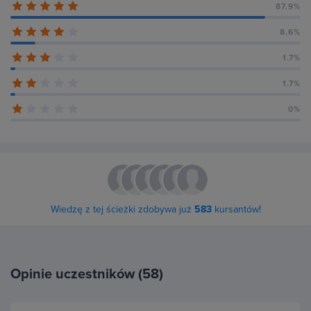
87.9%
8.6%
1.7%
1.7%
0%
Wiedzę z tej ścieżki zdobywa już
583
kursantów!
Opinie uczestników (58)