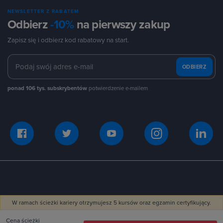
NEWSLETTER Z RABATEM
Odbierz
-10%
na pierwszy zakup
Zapisz się i odbierz kod rabatowy na start.
ODBIERZ
ponad 106 tys. subskrybentów
potwierdzenie e-mailem
Polityka prywatności
Regulamin zwrotów
W ramach ścieżki kariery otrzymujesz 5 kursów oraz egzamin certyfikujący.
Regulamin zakupów
Cena ścieżki