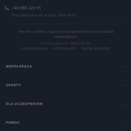
+48 888 223 111
Pracujemy pon.–pt. w godz. 9:00–16:00
The Hero spółka z ograniczoną odpowiedzialnością spółka
komandytowa
ul. Przemysłowa 27, 33-100 Tarnów
KRS 0000574088
·
NIP 8733255817
·
REGON 362462183
WSPÓŁPRACA
OFERTY
DLA UCZESTNIKÓW
POMOC