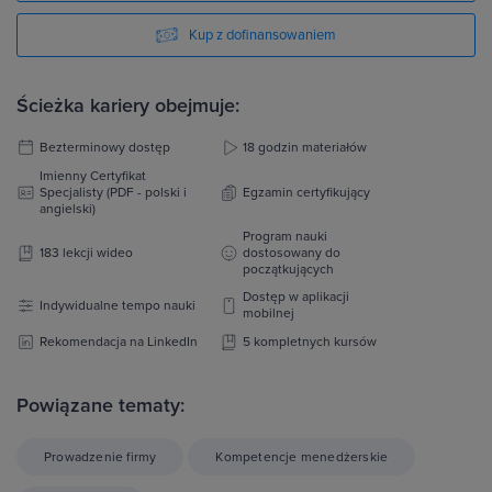
Kup z dofinansowaniem
Ścieżka kariery obejmuje:
Bezterminowy dostęp
18 godzin materiałów
Imienny Certyfikat
Specjalisty (PDF - polski i
Egzamin certyfikujący
angielski)
Program nauki
183 lekcji wideo
dostosowany do
początkujących
Dostęp w aplikacji
Indywidualne tempo nauki
mobilnej
Rekomendacja na LinkedIn
5 kompletnych kursów
Powiązane tematy:
Prowadzenie firmy
Kompetencje menedżerskie