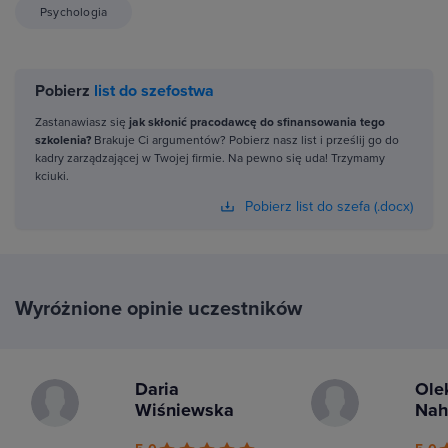
Psychologia
Pobierz
list do szefostwa
Zastanawiasz się
jak skłonić pracodawcę do sfinansowania tego
szkolenia?
Brakuje Ci argumentów? Pobierz nasz list i prześlij go do
kadry zarządzającej w Twojej firmie. Na pewno się uda! Trzymamy
kciuki.
Pobierz list do szefa (.docx)
Wyróżnione opinie uczestników
Daria
Ole
Wiśniewska
Nah