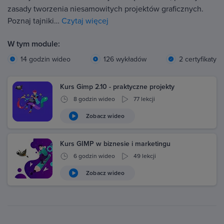
zasady tworzenia niesamowitych projektów graficznych.
Poznaj tajniki…
Czytaj więcej
W tym module:
14 godzin wideo
126 wykładów
2 certyfikaty
Kurs Gimp 2.10 - praktyczne projekty
8 godzin wideo
77 lekcji
Zobacz wideo
Kurs GIMP w biznesie i marketingu
6 godzin wideo
49 lekcji
Zobacz wideo