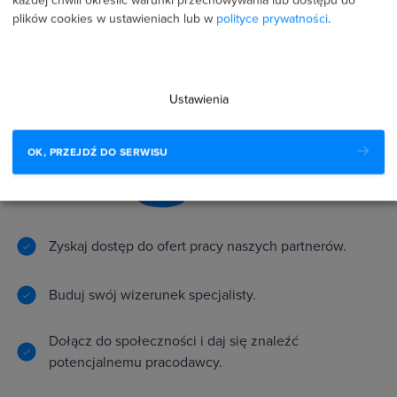
każdej chwili określić warunki przechowywania lub dostępu do
plików cookies w ustawieniach lub w
polityce prywatności
.
partnerów
Ustawienia
OK, PRZEJDŹ DO SERWISU
Zyskaj dostęp do ofert pracy naszych partnerów.
Buduj swój wizerunek specjalisty.
Dołącz do społeczności i daj się znaleźć
potencjalnemu pracodawcy.