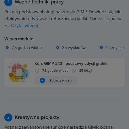
Ważne techniki pracy
1
Poznaj podstawy obsługi narzędzia GIMP. Dowiedz się jak
efektywnie edytować i retuszować grafiki. Naucz się pracy
z…
Czytaj więcej
W tym module:
7.5 godzin wideo
85 wykładów
1 certyfikat
Kurs GIMP 2.10 - podstawy edycji grafiki
7.5 godzin wideo
85 lekcji
Zobacz wideo
Kreatywne projekty
2
Poznaj zaawansowane funkcje narzędzia GIMP, poznaj