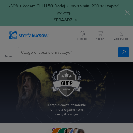
-50% z kodem
CHILL50
Dodaj kursy za min. 200 zł i zapłać
połowę.
SPRAWDŹ ➜
Pomoc
Koszyk
Zaloguj się
Menu
Kompleksowe szkolenie
online z egzaminem
certyfikujacym