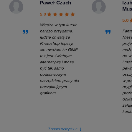
Paweł Czach
Iza
Mus
5.0
5.0
Wiedza w tym kursie
bardzo przydatna,
Fanta
ludzie chwalą że
Nies
Photoshop lepszy,
proje
ale uważam że GIMP
możn
też jest świetnym
do w
alternatywą i może
i moż
być tak samo
pewn
podstawowym
osoby
narzędziem pracy dla
w pra
początkującym
orygi
grafikom.
profe
dokł
żałuj
konie
Zobacz wszystkie