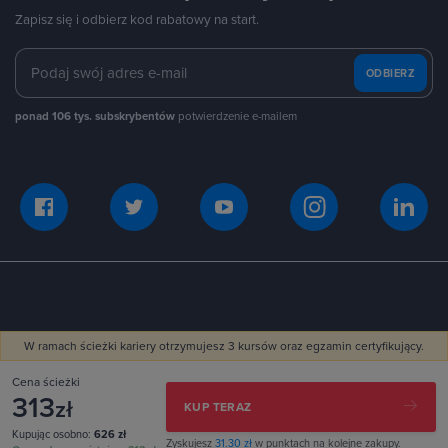
Zapisz się i odbierz kod rabatowy na start.
ODBIERZ
ponad 106 tys. subskrybentów
potwierdzenie e-mailem
Polityka prywatności
Regulamin zwrotów
W ramach ścieżki kariery otrzymujesz 3 kursów oraz egzamin certyfikujący.
Regulamin zakupów
Cena ścieżki
313
zł
KUP TERAZ
Odwiedź naszego bloga
Ustawienia ciasteczek
Kupując osobno:
626 zł
Zyskujesz
31.30 zł
w punktach na kolejne zakupy.