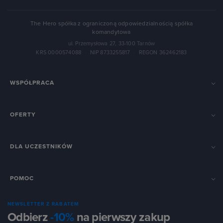
The Hero spółka z ograniczoną odpowiedzialnością spółka
komandytowa
ul. Przemysłowa 27, 33-100 Tarnów
KRS 0000574088
·
NIP 8733255817
·
REGON 362462183
WSPÓŁPRACA
OFERTY
DLA UCZESTNIKÓW
POMOC
NEWSLETTER Z RABATEM
Odbierz
-10%
na pierwszy zakup