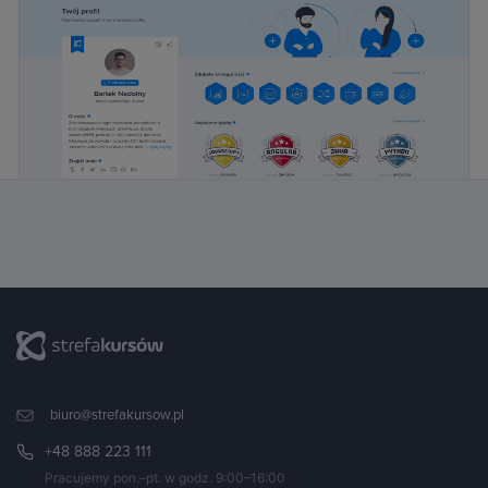
biuro@strefakursow.pl
+48 888 223 111
Pracujemy pon.–pt. w godz. 9:00–16:00