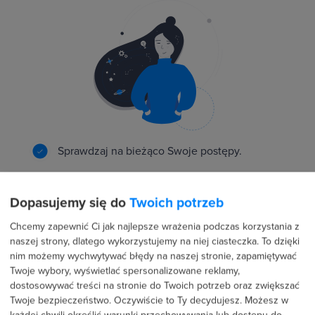
Sprawdzaj na bieżąco Swoje postępy.
Zdobywaj nowe osiągnięcia i buduj swój profil.
Dopasujemy się do
Twoich potrzeb
Chcemy zapewnić Ci jak najlepsze wrażenia podczas korzystania z
Rywalizuj z innymi o najlepszy wynik.
naszej strony, dlatego wykorzystujemy na niej ciasteczka. To dzięki
nim możemy wychwytywać błędy na naszej stronie, zapamiętywać
Twoje wybory, wyświetlać spersonalizowane reklamy,
dostosowywać treści na stronie do Twoich potrzeb oraz zwiększać
Twoje bezpieczeństwo. Oczywiście to Ty decydujesz.
Możesz w
Rekomendacje i dostęp do ofert pracy naszych