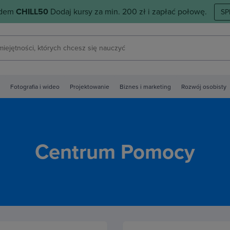
odem
CHILL50
Dodaj kursy za min. 200 zł i zapłać połowę.
SP
Fotografia i wideo
Projektowanie
Biznes i marketing
Rozwój osobisty
Centrum Pomocy