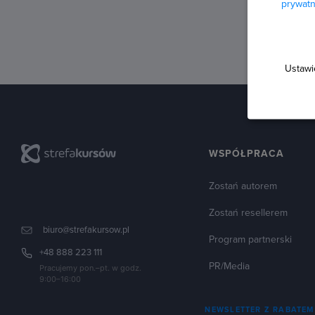
prywatn
Ustawi
WSPÓŁPRACA
Zostań autorem
Zostań resellerem
biuro@strefakursow.pl
Program partnerski
+48 888 223 111
PR/Media
Pracujemy pon.–pt. w godz.
9:00–16:00
NEWSLETTER Z RABATEM