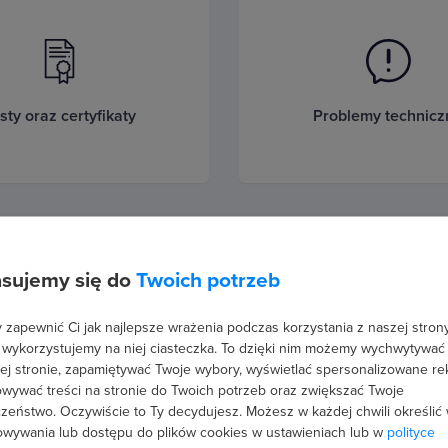
sty oraz certyfikaty
Problemy technicz
sujemy się do
Twoich potrzeb
zapewnić Ci jak najlepsze wrażenia podczas korzystania z naszej strony
tury oraz zakupy dla
 wykorzystujemy na niej ciasteczka. To dzięki nim możemy wychwytywać
Zniżki i rabaty
firm
ej stronie, zapamiętywać Twoje wybory, wyświetlać spersonalizowane re
wywać treści na stronie do Twoich potrzeb oraz zwiększać Twoje
zeństwo. Oczywiście to Ty decydujesz.
Możesz w każdej chwili określić
wywania lub dostępu do plików cookies w ustawieniach lub w
polityce