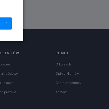
ZESTNIKÓW
POMOC
oleceń
O kursach
ojalnościowy
Opinie klientów
arunkowe
Centrum pomocy
 na prezent
Kontakt