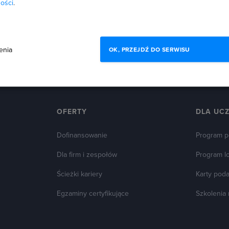
ości
.
enia
OK, PRZEJDŹ DO SERWISU
OFERTY
DLA UC
Dofinansowanie
Program p
Dla firm i zespołów
Program l
Ścieżki kariery
Karty pod
Egzaminy certyfikujące
Szkolenia