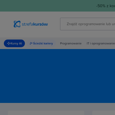
-50% z k
Kursy AI
Ścieżki kariery
Programowanie
IT i oprogramowanie