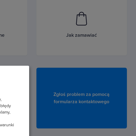
ne
Jak zamawiać
Zgłoś problem za pomocą
,
formularza kontaktowego
 błędy
klamy,
 warunki