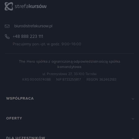
biuro@strefakursow.pl
+48 888 223 111
Pracujemy pon.–pt. w godz. 9:00–16:00
The Hero spółka z ograniczoną odpowiedzialnością spółka
komandytowa
ul. Przemysłowa 27, 33-100 Tarnów
KRS 0000574088
·
NIP 8733255817
·
REGON 362462183
WSPÓŁPRACA
OFERTY
DLA UCZESTNIKÓW