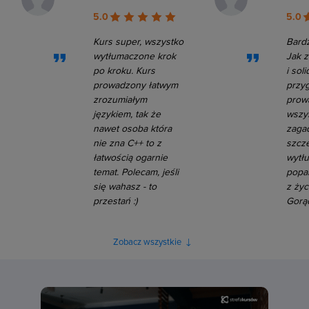
5.0
5.0
Kurs super, wszystko
Bardz
wytłumaczone krok
Jak z
po kroku. Kurs
i soli
prowadzony łatwym
przy
zrozumiałym
prow
językiem, tak że
wszy
nawet osoba która
zagad
nie zna C++ to z
szcz
łatwością ogarnie
wytł
temat. Polecam, jeśli
popa
się wahasz - to
z życ
przestań :)
Gorą
Zobacz wszystkie