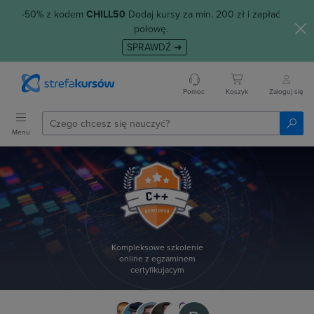
-50% z kodem
CHILL50
Dodaj kursy za min. 200 zł i zapłać
połowę.
SPRAWDŹ ➜
Pomoc
Koszyk
Zaloguj się
Menu
Kompleksowe szkolenie
online z egzaminem
certyfikujacym