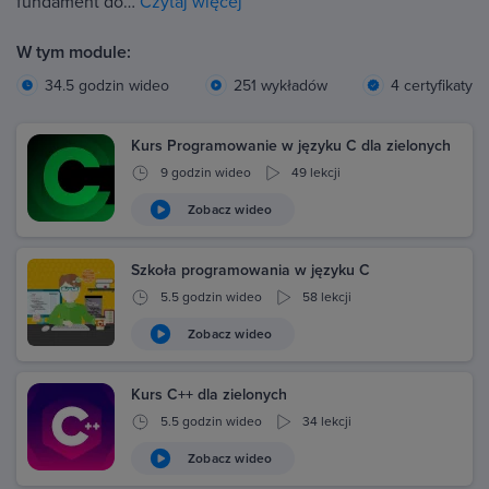
fundament do…
Czytaj więcej
W tym module:
34.5 godzin wideo
251 wykładów
4 certyfikaty
Kurs Programowanie w języku C dla zielonych
9 godzin wideo
49 lekcji
Zobacz wideo
Szkoła programowania w języku C
5.5 godzin wideo
58 lekcji
Zobacz wideo
Kurs C++ dla zielonych
5.5 godzin wideo
34 lekcji
Zobacz wideo