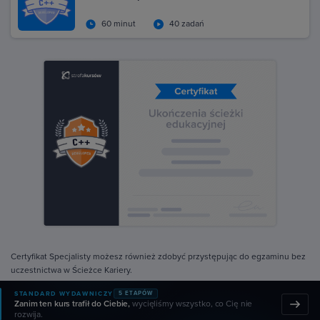
60 minut
40 zadań
Certyfikat Specjalisty możesz również zdobyć przystępując do egzaminu bez
uczestnictwa w Ścieżce Kariery.
STANDARD WYDAWNICZY
5 ETAPÓW
Zanim ten kurs trafił do Ciebie,
wycięliśmy wszystko, co Cię nie
rozwija.