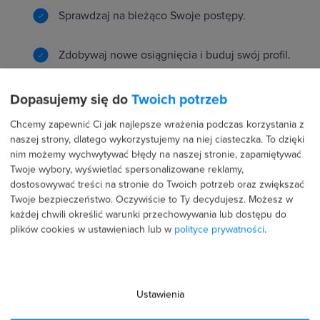
Sprawdzaj na bieżąco Swoje postępy.
Zdobywaj nowe osiągnięcia i buduj swój profil.
Rywalizuj z innymi o najlepszy wynik.
Dopasujemy się do
Twoich potrzeb
Chcemy zapewnić Ci jak najlepsze wrażenia podczas korzystania z
naszej strony, dlatego wykorzystujemy na niej ciasteczka. To dzięki
nim możemy wychwytywać błędy na naszej stronie, zapamiętywać
Twoje wybory, wyświetlać spersonalizowane reklamy,
Rekomendacje i dostęp do ofert pracy naszych
dostosowywać treści na stronie do Twoich potrzeb oraz zwiększać
partnerów
Twoje bezpieczeństwo. Oczywiście to Ty decydujesz.
Możesz w
każdej chwili określić warunki przechowywania lub dostępu do
plików cookies w ustawieniach lub w
polityce prywatności
.
Ustawienia