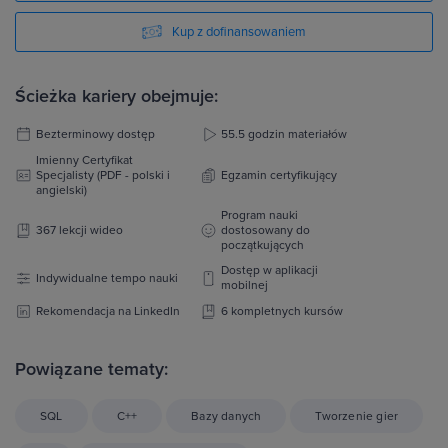
Kup z dofinansowaniem
Ścieżka kariery obejmuje:
Bezterminowy dostęp
55.5 godzin materiałów
Imienny Certyfikat
Specjalisty (PDF - polski i
Egzamin certyfikujący
angielski)
Program nauki
367 lekcji wideo
dostosowany do
początkujących
Dostęp w aplikacji
Indywidualne tempo nauki
mobilnej
Rekomendacja na LinkedIn
6 kompletnych kursów
Powiązane tematy:
SQL
C++
Bazy danych
Tworzenie gier