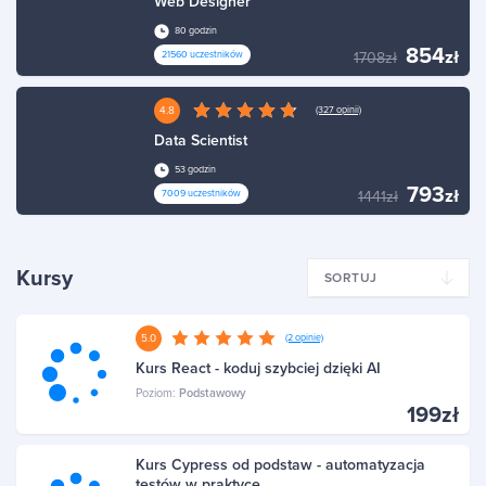
Web Designer
80 godzin
854
zł
21560 uczestników
1708zł
4.8
(327 opinii)
Data Scientist
53 godzin
793
zł
7009 uczestników
1441zł
Kursy
SORTUJ
5.0
(2 opinie)
Kurs React - koduj szybciej dzięki AI
Poziom:
Podstawowy
199zł
Kurs Cypress od podstaw - automatyzacja
testów w praktyce