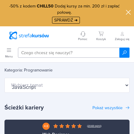
-50% z kodem
CHILL50
Dodaj kursy za min. 200 zł i zapłać
połowę.
SPRAWDŹ ➜
Pomoc
Koszyk
Zaloguj się
Menu
Kategoria: Programowanie
Wybierz temat
Ścieżki kariery
Pokaż wszystkie
4.8
(2048 opinii)