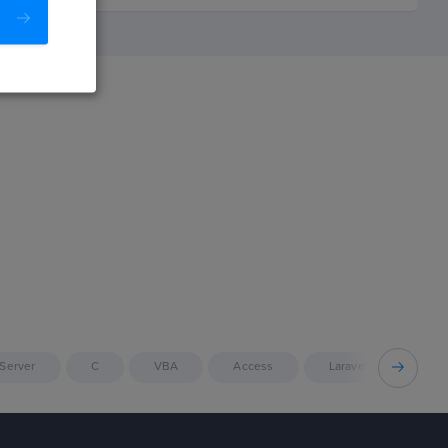
Server
C
VBA
Access
Laravel
C++