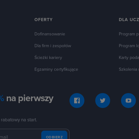
OFERTY
DLA UC
Dofinansowanie
Program p
Dla firm i zespołów
Program l
Ścieżki kariery
Karty pod
Egzaminy certyfikujące
Szkolenia
%
na pierwszy
 rabatowy na start.
ODBIERZ