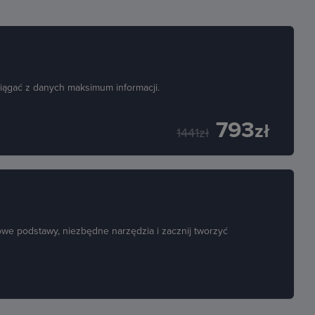
iągać z danych maksimum informacji.
793
zł
1441zł
owe podstawy, niezbędne narzędzia i zacznij tworzyć