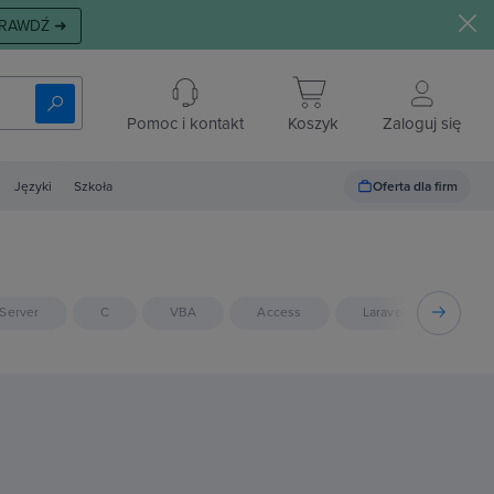
RAWDŹ ➜
Pomoc i kontakt
Koszyk
Zaloguj się
Oferta dla firm
Języki
Szkoła
Server
C
VBA
Access
Laravel
C++