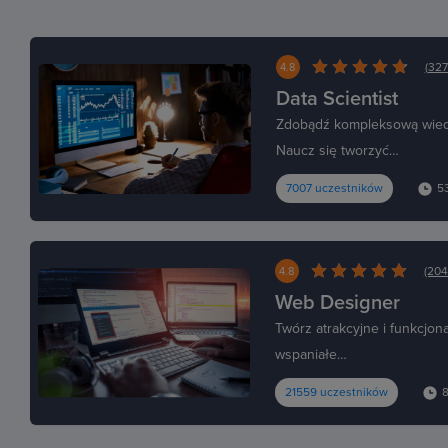
(327
4.8
Data Scientist
Zdobądź kompleksową wiedzę
Naucz się tworzyć…
7007 uczestników
5
(204
4.8
Web Designer
Twórz atrakcyjne i funkcjo
wspaniałe…
21559 uczestników
8