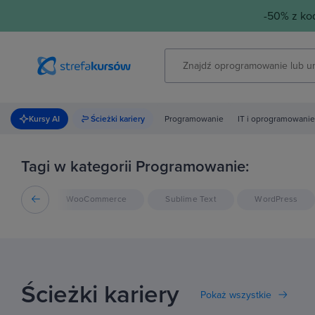
-50% z k
Kursy AI
Ścieżki kariery
Programowanie
IT i oprogramowanie
Tagi w kategorii Programowanie:
GIT
WooCommerce
Sublime Text
WordPress
Ścieżki kariery
Pokaż wszystkie