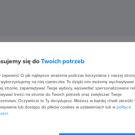
7 opinii)
e do tworzenia gier - jak wejść do gamedev
sujemy się do
Twoich potrzeb
odę z tworzeniem gier i wejść do GameDevu. Poznaj technologie wykorz
y.
zapewnić Ci jak najlepsze wrażenia podczas korzystania z naszej strony
2 wykładów
21 pytań testowych
 wykorzystujemy na niej ciasteczka. To dzięki nim możemy wychwytywać
ej stronie, zapamiętywać Twoje wybory, wyświetlać spersonalizowane re
wywać treści na stronie do Twoich potrzeb oraz zwiększać Twoje
inii)
zeństwo. Oczywiście to Ty decydujesz.
Możesz w każdej chwili określić
wywania lub dostępu do plików cookies w ustawieniach lub w
polityce
ie gier od podstaw
ości
.
orzenia gier w środowisku Unity. Wejdź do świata gamedev’u i zacznij tw
kładów
21 pytań testowych