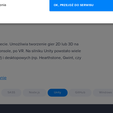
enia
OK, PRZEJDŹ DO SERWISU
iecie. Umożliwia tworzenie gier 2D lub 3D na
nsole, po VR. Na silniku Unity powstało wiele
) i desktopowych (np. Hearthstone, Gwint, czy
nie
SASS
Node.js
Unity
GitHub
Windows 