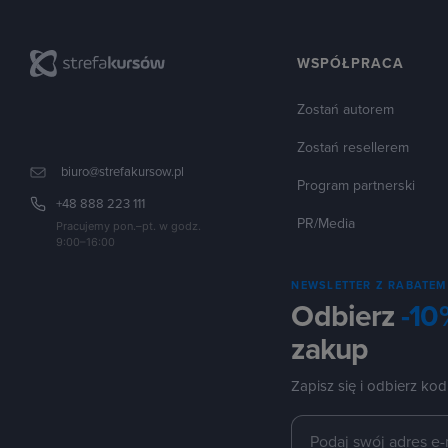
WSPÓŁPRACA
Zostań autorem
Zostań resellerem
biuro@strefakursow.pl
Program partnerski
+48 888 223 111
PR/Media
Pracujemy pon.–pt. w godz.
9:00–16:00
NEWSLETTER Z RABATEM
Odbierz
-10
zakup
Zapisz się i odbierz kod