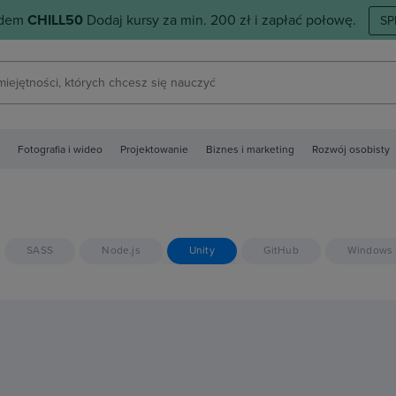
odem
CHILL50
Dodaj kursy za min. 200 zł i zapłać połowę.
SP
Fotografia i wideo
Projektowanie
Biznes i marketing
Rozwój osobisty
SASS
Node.js
Unity
GitHub
Windows 