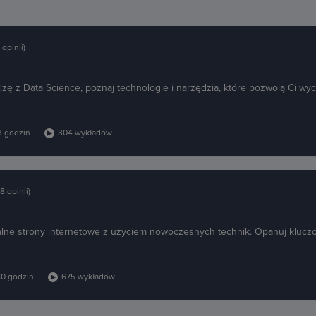
 opinii)
 z Data Science, poznaj technologie i narzędzia, które pozwolą Ci wyc
3 godzin
304 wykładów
8 opinii)
nalne strony internetowe z użyciem nowoczesnych technik. Opanuj klucz
0 godzin
675 wykładów