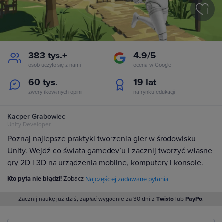
383 tys.+
4.9/5
osób uczyło się z nami
ocena w Google
60 tys.
19
lat
zweryfikowanych opinii
na rynku edukacji
Kacper Grabowiec
Unity Developer
Poznaj najlepsze praktyki tworzenia gier w środowisku
Unity. Wejdź do świata gamedev’u i zacznij tworzyć własne
gry 2D i 3D na urządzenia mobilne, komputery i konsole.
Kto pyta nie błądzi!
Zobacz
Najczęściej zadawane pytania
Zacznij naukę już dziś, zapłać wygodnie za 30 dni z
Twisto
lub
PayPo
.