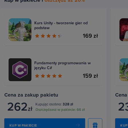
Kurs Unity - tworzenie gier od
podstaw
169 zł
Fundamenty programowania w
języku C#
159 zł
Cena za zakup pakietu
Cena
262
2
Kupując osobno:
328 zł
zł
Oszczędzasz w pakiecie:
66 zł
KUP W PAKIECIE
KUP