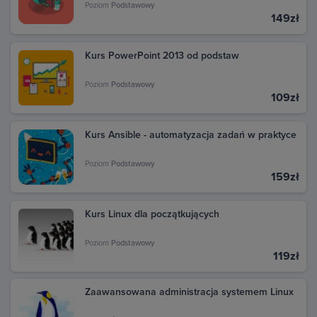
się na swoje konto Google, z którego dokonano
Poziom
Podstawowy
zakupu. W sekcji Aktywność znajdziesz wszystkie
149zł
transakcje dokonane w Google Play. Kliknij daną
transakcję, aby zobaczyć szczegóły i pobrać fakturę.
Kurs PowerPoint 2013 od podstaw
Poziom
Podstawowy
109zł
Kurs Ansible - automatyzacja zadań w praktyce
Poziom
Podstawowy
159zł
Kurs Linux dla początkujących
Poziom
Podstawowy
119zł
Zaawansowana administracja systemem Linux