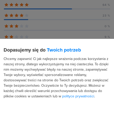
64 %
23 %
0 %
9 %
5 %
Dopasujemy się do
Twoich potrzeb
Chcemy zapewnić Ci jak najlepsze wrażenia podczas korzystania z
naszej strony, dlatego wykorzystujemy na niej ciasteczka. To dzięki
nim możemy wychwytywać błędy na naszej stronie, zapamiętywać
Recenzje użytkowników (22)
Twoje wybory, wyświetlać spersonalizowane reklamy,
dostosowywać treści na stronie do Twoich potrzeb oraz zwiększać
Twoje bezpieczeństwo. Oczywiście to Ty decydujesz.
Możesz w
każdej chwili określić warunki przechowywania lub dostępu do
4 lutego 2026
Potwierdzona transakcja
plików cookies w ustawieniach lub w
polityce prywatności
.
Mateusz Molik
PROFIL PUBLICZNY