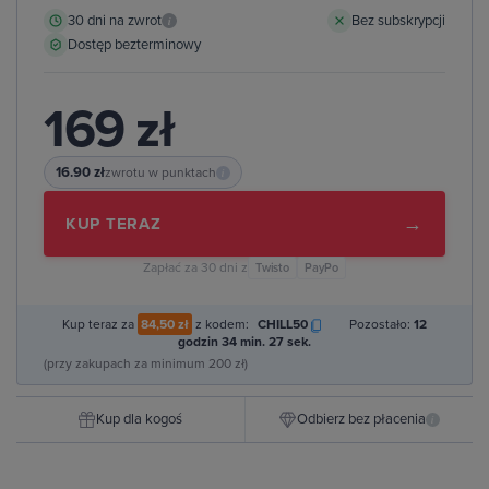
30 dni na zwrot
Bez subskrypcji
i
Dostęp bezterminowy
169 zł
16.90 zł
zwrotu w punktach
i
→
KUP TERAZ
Zapłać za 30 dni z
Twisto
PayPo
Kup teraz za
84,50 zł
z kodem:
CHILL50
Pozostało:
12
godzin 34 min. 26 sek.
(przy zakupach za minimum 200 zł)
Kup dla kogoś
Odbierz bez płacenia
i