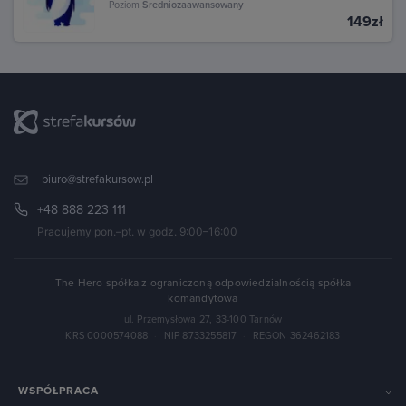
Poziom
Średniozaawansowany
149zł
biuro@strefakursow.pl
+48 888 223 111
Pracujemy pon.–pt. w godz. 9:00–16:00
The Hero spółka z ograniczoną odpowiedzialnością spółka
komandytowa
ul. Przemysłowa 27, 33-100 Tarnów
KRS 0000574088
·
NIP 8733255817
·
REGON 362462183
WSPÓŁPRACA