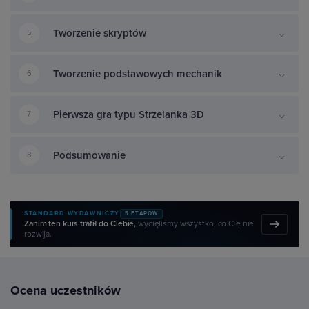
Tworzenie skryptów
5
Tworzenie podstawowych mechanik
6
Pierwsza gra typu Strzelanka 3D
7
Podsumowanie
8
STANDARD WYDAWNICZY
5 ETAPÓW
Zanim ten kurs trafił do Ciebie,
wycięliśmy wszystko, co Cię nie
rozwija.
Ocena uczestników