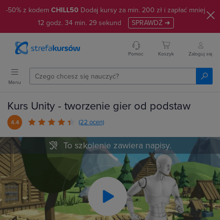
-50% z kodem
CHILL50
Dodaj kursy za min. 200 zł i zapłać mniej
12
godz.
34
min.
28
sekund
SPRAWDŹ ➜
Pomoc
Koszyk
Zaloguj się
Menu
Kurs Unity - tworzenie gier od podstaw
(22 ocen)
4.4
To szkolenie zawiera napisy.
Play
Video