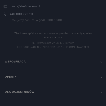
biuro@strefakursow.pl
+48 888 223 111
Pracujemy pon.–pt. w godz. 9:00–16:00
The Hero spółka z ograniczoną odpowiedzialnością spółka
komandytowa
ul. Przemysłowa 27, 33-100 Tarnów
KRS 0000574088
·
NIP 8733255817
·
REGON 362462183
WSPÓŁPRACA
OFERTY
DLA UCZESTNIKÓW