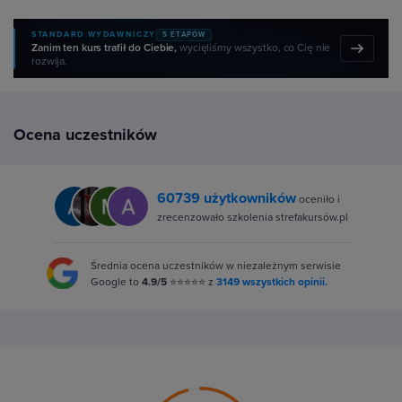
STANDARD WYDAWNICZY
5 ETAPÓW
Zanim ten kurs trafił do Ciebie,
wycięliśmy wszystko, co Cię nie
rozwija.
Ocena uczestników
60739 użytkowników
oceniło i
zrecenzowało szkolenia strefakursów.pl
Średnia ocena uczestników w niezależnym serwisie
Google to
4.9/5
⭐⭐⭐⭐⭐ z
3149 wszystkich opinii.