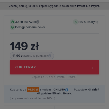
Zacznij naukę już dziś, zapłać wygodnie za 30 dni z
Twisto
lub
PayPo
.
30 dni na zwrot
Bez subskrypcji
i
Dostęp bezterminowy
149 zł
14.90 zł
zwrotu w punktach
i
→
KUP TERAZ
Zapłać za 30 dni z
Twisto
PayPo
Kup teraz za
74,50 zł
z kodem:
CHILL50
Pozostało:
01 dzień
01 godzinę 55 min. 18 sek.
(przy zakupach za minimum 200 zł)