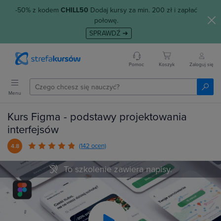
-50% z kodem
CHILL50
Dodaj kursy za min. 200 zł i zapłać
połowę.
SPRAWDŹ ➜
Pomoc
Koszyk
Zaloguj się
Menu
Kurs Figma - podstawy projektowania
interfejsów
(142 ocen)
4.8
To szkolenie zawiera napisy.