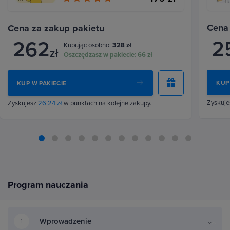
Cena
Cena za zakup pakietu
2
262
Kupując osobno:
328 zł
zł
Oszczędzasz w pakiecie:
66 zł
KUP
KUP W PAKIECIE
Zyskuj
Zyskujesz
26.24 zł
w punktach na kolejne zakupy.
Program nauczania
Wprowadzenie
1