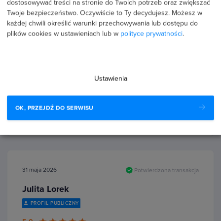
dostosowywać treści na stronie do Twoich potrzeb oraz zwiększać
Recenzje użytkowników (142)
Twoje bezpieczeństwo. Oczywiście to Ty decydujesz.
Możesz w
każdej chwili określić warunki przechowywania lub dostępu do
plików cookies w ustawieniach lub w
polityce prywatności
.
20 czerwca 2026
Potwierdzona transakcja
Wioletta Szuba
Ustawienia
PROFIL PUBLICZNY
5.0
OK, PRZEJDŹ DO SERWISU
Polecam:) bardzo dobry kurs dla początkujących
31 maja 2026
Potwierdzona transakcja
Julita Lorek
PROFIL PUBLICZNY