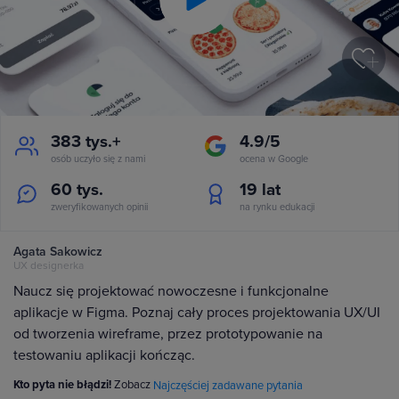
Play
Video
383 tys.+
4.9/5
osób uczyło się z nami
ocena w Google
60 tys.
19
lat
zweryfikowanych opinii
na rynku edukacji
Agata Sakowicz
UX designerka
Naucz się projektować nowoczesne i funkcjonalne
aplikacje w Figma. Poznaj cały proces projektowania UX/UI
od tworzenia wireframe, przez prototypowanie na
testowaniu aplikacji kończąc.
Kto pyta nie błądzi!
Zobacz
Najczęściej zadawane pytania