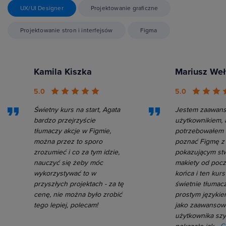
UX/UI Designer
Projektowanie graficzne
Projektowanie stron i interfejsów
Figma
Kamila Kiszka
Mariusz We
5.0
5.0
Świetny kurs na start, Agata
Jestem zaawan
bardzo przejrzyście
użytkownikiem, 
tłumaczy akcje w Figmie,
potrzebowałem 
można przez to sporo
poznać Figmę z
zrozumieć i co za tym idzie,
pokazującym st
nauczyć się żeby móc
makiety od pocz
wykorzystywać to w
końca i ten kurs
przyszłych projektach - za tę
świetnie tłumac
cenę, nie można było zrobić
prostym językie
tego lepiej, polecam!
jako zaawanso
użytkownika sz