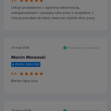
5.0
Lekcje prowadzone z ogromną starannością,
zaangażowaniem i spokojny rytm pracy z projektem, z
chęcią wracałam do lekcji nawet po ciężkim dniu pracy.
23 maja 2026
Potwierdzona transakcja
Marcin Morawski
PROFIL PUBLICZNY
5.0
Bardzo fajny kurs
20 marca 2026
Potwierdzona transakcja