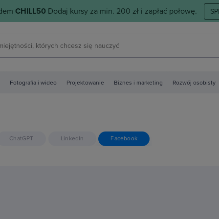
odem
CHILL50
Dodaj kursy za min. 200 zł i zapłać połowę.
SP
Fotografia i wideo
Projektowanie
Biznes i marketing
Rozwój osobisty
ChatGPT
LinkedIn
Facebook