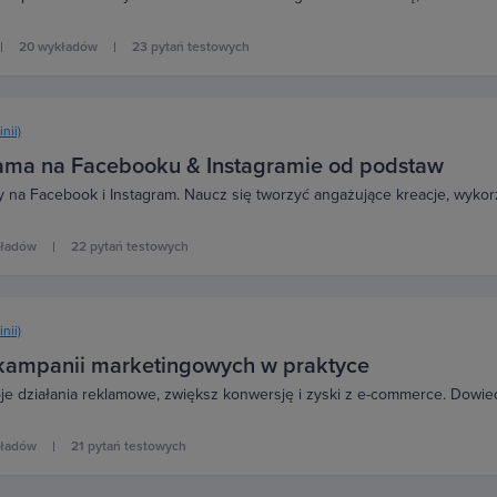
20 wykładów
23 pytań testowych
inii)
lama na Facebooku & Instagramie od podstaw
y na Facebook i Instagram. Naucz się tworzyć angażujące kreacje, wykorz
kładów
22 pytań testowych
inii)
 kampanii marketingowych w praktyce
e działania reklamowe, zwiększ konwersję i zyski z e-commerce. Dowie
kładów
21 pytań testowych