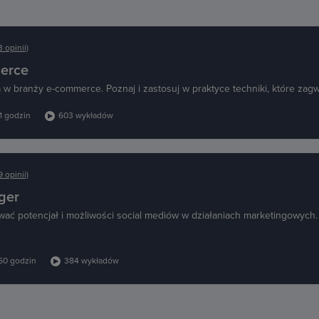
3 opinii)
merce
 w branży e-commerce. Poznaj i zastosuj w praktyce techniki, które zag
1 godzin
603 wykładów
9 opinii)
ger
ać potencjał i możliwości social mediów w działaniach marketingowych. 
60 godzin
384 wykładów