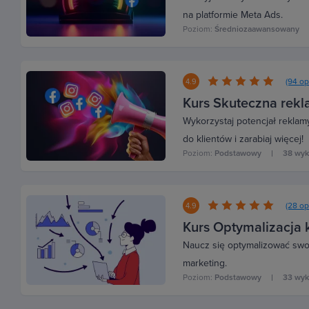
na platformie Meta Ads.
Poziom:
Średniozaawansowany
(94 op
4.9
Kurs Skuteczna rek
Wykorzystaj potencjał reklam
do klientów i zarabiaj więcej!
Poziom:
Podstawowy
38 wy
(28 op
4.9
Kurs Optymalizacja
Naucz się optymalizować swoj
marketing.
Poziom:
Podstawowy
33 wy