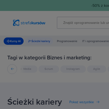
-50% z k
Kursy AI
Ścieżki kariery
Programowanie
IT i oprogramowanie
Tagi w kategorii Biznes i marketing:
s
Social Media
Scrum
Instagram
Agile
Ścieżki kariery
Pokaż wszystkie