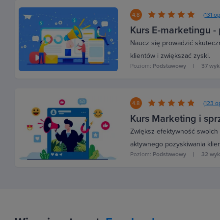
(131 op
4.8
Kurs E-marketingu -
Naucz się prowadzić skuteczn
klientów i zwiększać zyski.
Poziom:
Podstawowy
37 wy
(123 op
4.8
Kurs Marketing i sp
Zwiększ efektywność swoich 
aktywnego pozyskiwania klien
Poziom:
Podstawowy
32 wy