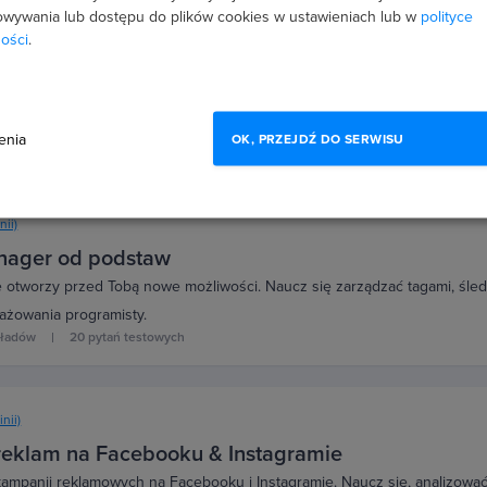
wywania lub dostępu do plików cookies w ustawieniach lub w
polityce
(47 opinii)
ości
.
rzenie grafik do social mediów
iki na social media w kilka minut bez pomocy grafika! Naucz się obsługi 
iki na dowolne sociale!
enia
OK, PRZEJDŹ DO SERWISU
6 wykładów
20 pytań testowych
nii)
nager od podstaw
 otworzy przed Tobą nowe możliwości. Naucz się zarządzać tagami, śled
ażowania programisty.
kładów
20 pytań testowych
inii)
reklam na Facebooku & Instagramie
ampanii reklamowych na Facebooku i Instagramie. Naucz się, analizować