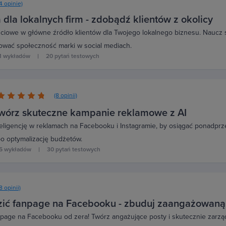
(4 opinie)
 dla lokalnych firm - zdobądź klientów z okolicy
iowe w główne źródło klientów dla Twojego lokalnego biznesu. Naucz si
ować społeczność marki w social mediach.
1 wykładów
20 pytań testowych
(8 opinii)
twórz skuteczne kampanie reklamowe z AI
teligencję w reklamach na Facebooku i Instagramie, by osiągać ponadpr
 po optymalizację budżetów.
5 wykładów
30 pytań testowych
8 opinii)
zić fanpage na Facebooku - zbuduj zaangażowaną
npage na Facebooku od zera! Twórz angażujące posty i skutecznie zarząd