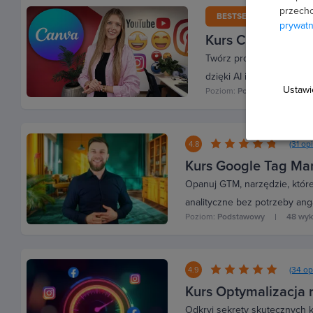
przecho
BESTSELLER
4.9
prywatn
Kurs Canva - two
Twórz profesjonalne graf
dzięki AI i projektuj graf
Ustawi
Poziom:
Podstawowy
3
(31 opi
4.8
Kurs Google Tag Ma
Opanuj GTM, narzędzie, które
analityczne bez potrzeby ang
Poziom:
Podstawowy
48 wy
(34 op
4.9
Kurs Optymalizacja 
Odkryj sekrety skutecznych k