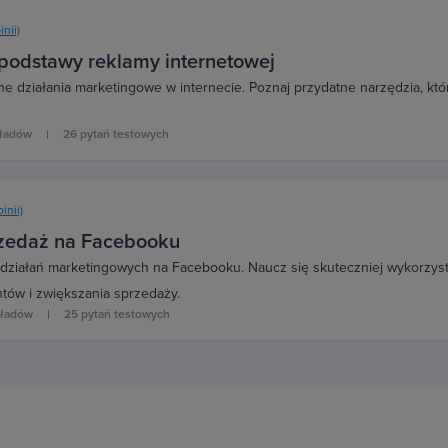
inii)
 podstawy reklamy internetowej
e działania marketingowe w internecie. Poznaj przydatne narzędzia, kt
kładów
26 pytań testowych
inii)
rzedaż na Facebooku
działań marketingowych na Facebooku. Naucz się skuteczniej wykorzys
tów i zwiększania sprzedaży.
kładów
25 pytań testowych