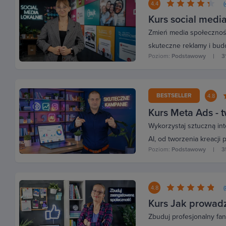
4.4
Kurs social media
Zmień media społecznośc
skuteczne reklamy i bud
Poziom:
Podstawowy
3
BESTSELLER
4.8
Kurs Meta Ads - 
Wykorzystaj sztuczną in
AI, od tworzenia kreacji
Poziom:
Podstawowy
3
(
4.8
Kurs Jak prowad
Zbuduj profesjonalny fa