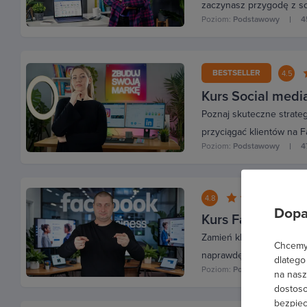
zaczynasz przygodę z so
Poziom:
Podstawowy
4
BESTSELLER
4.5
Kurs Social medi
Poznaj skuteczne strate
przyciągać klientów na F
Poziom:
Podstawowy
4
(
4.8
Dopa
Kurs Facebook Le
Zamień kliknięcia w real
Chcemy 
naprawdę konwertują.
dlatego
Poziom:
Podstawowy
2
na nasz
dostoso
bezpiec