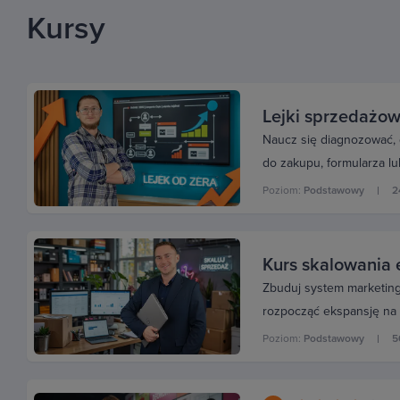
Kursy
Lejki sprzedażow
Naucz się diagnozować, d
do zakupu, formularza l
Poziom:
Podstawowy
2
Kurs skalowania 
Zbuduj system marketingu
rozpocząć ekspansję na k
Poziom:
Podstawowy
5