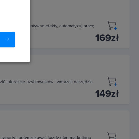
Canvy, stosuj kreatywne efekty, automatyzuj pracę
169zł
zić interakcje użytkowników i wdrażać narzędzia
149zł
 raporty i optymalizować każdy etap marketingu