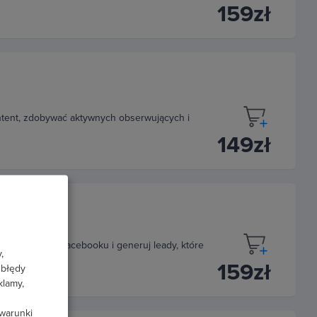
159zł
ntent, zdobywać aktywnych obserwujących i
149zł
taktowymi na Facebooku i generuj leady, które
,
159zł
 błędy
klamy,
 warunki