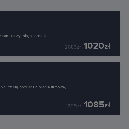
warantują wysoką sprzedaż.
1020
zł
2683zł
Naucz się prowadzić profile firmowe,
1085
zł
1809zł