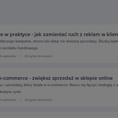
e w praktyce - jak zamieniać ruch z reklam w klie
laczego kampanie, strona lub sklep nie dowożą sprzedaży. Zbuduj lejek,
ub kontaktu handlowego.
4 wykładów
20 pytań testowych
e-commerce - zwiększ sprzedaż w sklepie online
 i sprzedaży, który działa w e-commerce. Naucz się łączyć strategię z an
olejne rynki.
0 wykładów
20 pytań testowych