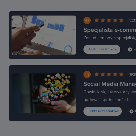
(221
4.7
Specjalista e-com
Zostań cenionym specjalistą
31774 uczestników
9
(192
4.8
Social Media Mana
Dowiedz się jak wykorzystyw
budować społeczność i…
33992 uczestników