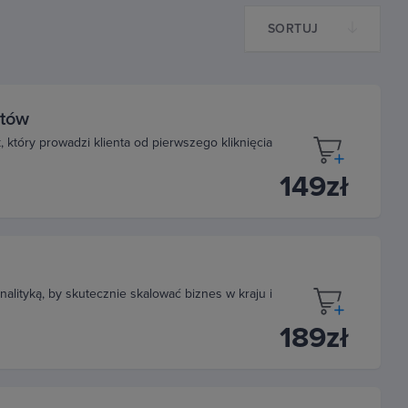
SORTUJ
ntów
 który prowadzi klienta od pierwszego kliknięcia
149zł
alityką, by skutecznie skalować biznes w kraju i
189zł