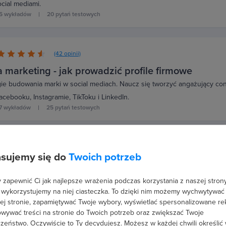
cial mediami.
5 wykładów
20 pytań testowych
(42 opinii)
a marketing - jak prowadzić profile firmowe
gie budowania marki w social mediach. Naucz się tworzyć angażujący co
acebooku, Instagramie, TikToku i LinkedIn.
7 wykładów
25 pytań testowych
9 opinii)
sujemy się do
Twoich potrzeb
ad Ads - jak generować jakościowe leady
nych klientów! Naucz się tworzyć skuteczne kampanie z formularzami kon
zapewnić Ci jak najlepsze wrażenia podczas korzystania z naszej strony
 wykorzystujemy na niej ciasteczka. To dzięki nim możemy wychwytywać
1 wykładów
28 pytań testowych
ej stronie, zapamiętywać Twoje wybory, wyświetlać spersonalizowane re
wywać treści na stronie do Twoich potrzeb oraz zwiększać Twoje
zeństwo. Oczywiście to Ty decydujesz.
Możesz w każdej chwili określić