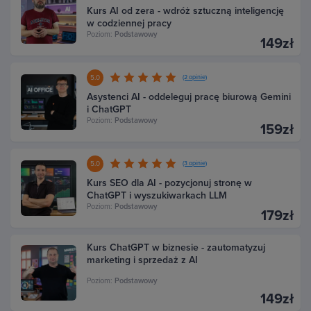
Kurs AI od zera - wdróż sztuczną inteligencję
w codziennej pracy
Poziom:
Podstawowy
149zł
5.0
(2 opinie)
Asystenci AI - oddeleguj pracę biurową Gemini
i ChatGPT
Poziom:
Podstawowy
159zł
5.0
(3 opinie)
Kurs SEO dla AI - pozycjonuj stronę w
ChatGPT i wyszukiwarkach LLM
Poziom:
Podstawowy
179zł
Kurs ChatGPT w biznesie - zautomatyzuj
marketing i sprzedaż z AI
Poziom:
Podstawowy
149zł