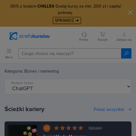
-50% z kodem
CHILL50
Dodaj kursy za min. 200 zł i zapłać
połowę.
SPRAWDŹ ➜
Pomoc
Koszyk
Zaloguj się
Menu
Kategoria: Biznes i marketing
Wybierz temat
Ścieżki kariery
Pokaż wszystkie
4.8
(1929 opinii)