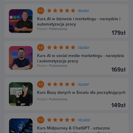
4.9
(89 opinii)
Kurs AI w biznesie i marketingu - narzędzia i
automatyzacja pracy
Poziom:
Podstawowy
179zł
4.9
(78 opinii)
Kurs AI w social media marketingu - narzędzia
i automatyzacja pracy
Poziom:
Podstawowy
169zł
4.8
(42 opinii)
Kurs Bazy danych w Excelu dla początkujących
Poziom:
Podstawowy
149zł
4.8
(147 opinii)
Kurs Midjourney & ChatGPT - sztuczna