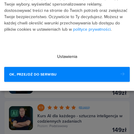
Twoje wybory, wyświetlać spersonalizowane reklamy,
AI w praktyce - techniki i narzędzia dla
dostosowywać treści na stronie do Twoich potrzeb oraz zwiększać
każdego
Twoje bezpieczeństwo. Oczywiście to Ty decydujesz.
Możesz w
Poziom:
Podstawowy
159zł
każdej chwili określić warunki przechowywania lub dostępu do
plików cookies w ustawieniach lub w
polityce prywatności
.
4.8
(15 opinii)
Kurs AI dla product ownerów i managerów
Poziom:
Podstawowy
199zł
Ustawienia
4.9
(148 opinii)
OK, PRZEJDŹ DO SERWISU
Kurs ChatGPT dla początkujących
Poziom:
Podstawowy
149zł
4.9
(89 opinii)
Kurs AI dla każdego - sztuczna inteligencja w
codziennych zadaniach
Poziom:
Podstawowy
149zł