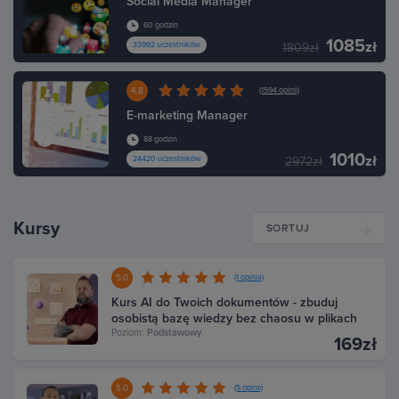
Social Media Manager
60 godzin
1085
zł
33992 uczestników
1809zł
4.8
(1594 opinii)
E-marketing Manager
88 godzin
1010
zł
24420 uczestników
2972zł
Kursy
SORTUJ
5.0
(1 opinia)
Kurs AI do Twoich dokumentów - zbuduj
osobistą bazę wiedzy bez chaosu w plikach
Poziom:
Podstawowy
169zł
5.0
(5 opinii)