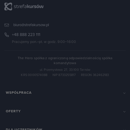
biuro@strefakursow.pl
+48 888 223 111
Pracujemy pon.–pt. w godz. 9:00–16:00
The Hero spółka z ograniczoną odpowiedzialnością spółka
komandytowa
ul. Przemysłowa 27, 33-100 Tarnów
KRS 0000574088
·
NIP 8733255817
·
REGON 362462183
WSPÓŁPRACA
OFERTY
DLA UCZESTNIKÓW