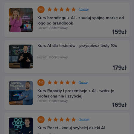
5.0
(1 opinia)
Kurs brandingu z AI - zbuduj spójną markę od
logo po brandbook
Poziom:
Podstawowy
159zł
Kurs AI dla testerów - przyspiesz testy 10x
Poziom:
Podstawowy
179zł
5.0
(5 opinii)
Kurs Raporty i prezentacje z AI - twórz je
profesjonalnie i szybciej
Poziom:
Podstawowy
169zł
5.0
(2 opinie)
Kurs React - koduj szybciej dzięki AI