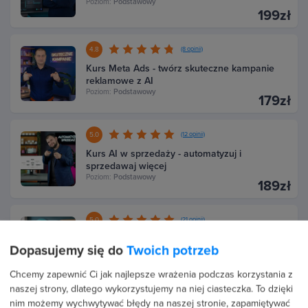
Poziom:
Podstawowy
199zł
4.8
(8 opinii)
Kurs Meta Ads - twórz skuteczne kampanie
reklamowe z AI
Poziom:
Podstawowy
179zł
5.0
(12 opinii)
Kurs AI w sprzedaży - automatyzuj i
sprzedawaj więcej
Poziom:
Podstawowy
189zł
5.0
(21 opinii)
AI i automatyzacje w Canva - projektuj 10x
Dopasujemy się do
Twoich potrzeb
szybciej
Poziom:
Średniozaawansowany
169zł
Chcemy zapewnić Ci jak najlepsze wrażenia podczas korzystania z
naszej strony, dlatego wykorzystujemy na niej ciasteczka. To dzięki
nim możemy wychwytywać błędy na naszej stronie, zapamiętywać
4.8
(68 opinii)