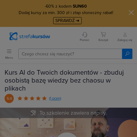
-60% z kodem
SUN60
Dodaj kursy za min. 300 zł i złap słoneczny rabat!
SPRAWDŹ ➜
Pomoc
Koszyk
Zaloguj się
Menu
Kurs AI do Twoich dokumentów - zbuduj
osobistą bazę wiedzy bez chaosu w
plikach
(1 ocen)
5.0
To szkolenie zawiera napisy.