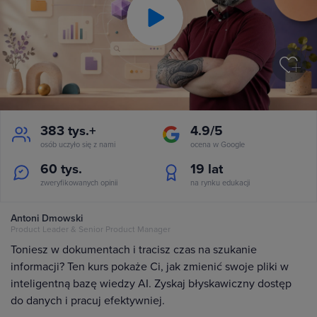
Play
Video
383 tys.+
4.9/5
osób uczyło się z nami
ocena w Google
60 tys.
19
lat
zweryfikowanych opinii
na rynku edukacji
Antoni Dmowski
Product Leader & Senior Product Manager
Toniesz w dokumentach i tracisz czas na szukanie
informacji? Ten kurs pokaże Ci, jak zmienić swoje pliki w
inteligentną bazę wiedzy AI. Zyskaj błyskawiczny dostęp
do danych i pracuj efektywniej.