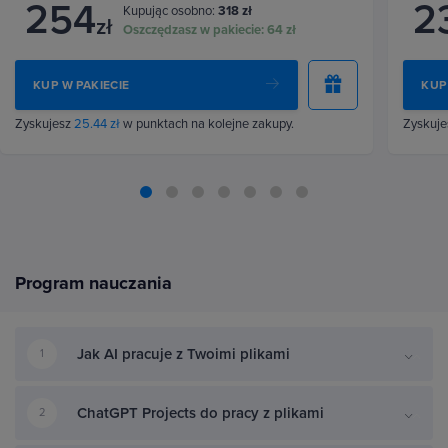
254
2
Kupując osobno:
318 zł
zł
Oszczędzasz w pakiecie:
64 zł
KUP W PAKIECIE
KUP
Zyskujesz
25.44 zł
w punktach na kolejne zakupy.
Zyskuj
Program nauczania
Jak AI pracuje z Twoimi plikami
1
ChatGPT Projects do pracy z plikami
2