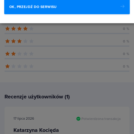
OK, PRZEJDŹ DO SERWISU
100 %
0 %
0 %
0 %
0 %
Recenzje użytkowników (1)
17 lipca 2026
Potwierdzona transakcja
Katarzyna Kocięda