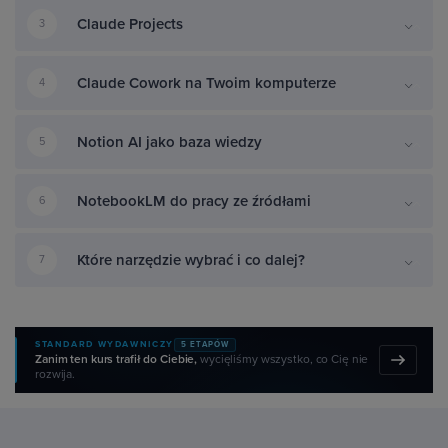
Claude Projects
3
Claude Cowork na Twoim komputerze
4
Notion AI jako baza wiedzy
5
NotebookLM do pracy ze źródłami
6
Które narzędzie wybrać i co dalej?
7
STANDARD WYDAWNICZY
5 ETAPÓW
Zanim ten kurs trafił do Ciebie,
wycięliśmy wszystko, co Cię nie
rozwija.