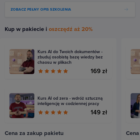
ZOBACZ PEŁNY OPIS SZKOLENIA
Kup w pakiecie i
oszczędź aż 20%
Kurs AI do Twoich dokumentów -
zbuduj osobistą bazę wiedzy bez
chaosu w plikach
169 zł
Kurs AI od zera - wdróż sztuczną
inteligencję w codziennej pracy
149 zł
Cena za zakup pakietu
Cena