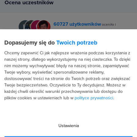
Ocena uczestników
60727 użytkowników
oceniło i
zrecenzowało szkolenia strefakursów.pl
Dopasujemy się do
Twoich potrzeb
Średnia ocena uczestników w niezależnym serwisie
Google to
4.9/5
⭐⭐⭐⭐⭐ z
3149 wszystkich opinii.
Chcemy zapewnić Ci jak najlepsze wrażenia podczas korzystania z
naszej strony, dlatego wykorzystujemy na niej ciasteczka. To dzięki
nim możemy wychwytywać błędy na naszej stronie, zapamiętywać
Twoje wybory, wyświetlać spersonalizowane reklamy,
dostosowywać treści na stronie do Twoich potrzeb oraz zwiększać
Twoje bezpieczeństwo. Oczywiście to Ty decydujesz.
Możesz w
każdej chwili określić warunki przechowywania lub dostępu do
plików cookies w ustawieniach lub w
polityce prywatności
.
5.0
Ustawienia
Średnia ocena uczestników