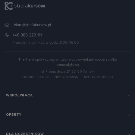
biuro@strefakursow.pl
+48 888 223 111
Pracujemy pon.–pt. w godz. 9:00–16:00
The Hero spółka z ograniczoną odpowiedzialnością spółka
komandytowa
ul. Przemysłowa 27, 33-100 Tarnów
KRS 0000574088
·
NIP 8733255817
·
REGON 362462183
WSPÓŁPRACA
OFERTY
DLA UCZESTNIKÓW