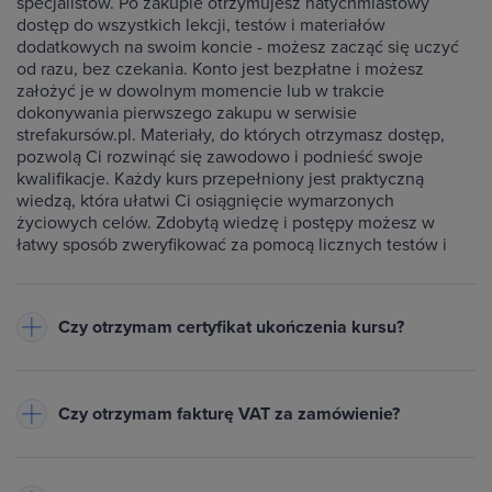
specjalistów. Po zakupie otrzymujesz natychmiastowy
dostęp do wszystkich lekcji, testów i materiałów
dodatkowych na swoim koncie - możesz zacząć się uczyć
od razu, bez czekania. Konto jest bezpłatne i możesz
założyć je w dowolnym momencie lub w trakcie
dokonywania pierwszego zakupu w serwisie
strefakursów.pl. Materiały, do których otrzymasz dostęp,
pozwolą Ci rozwinąć się zawodowo i podnieść swoje
kwalifikacje. Każdy kurs przepełniony jest praktyczną
wiedzą, która ułatwi Ci osiągnięcie wymarzonych
życiowych celów. Zdobytą wiedzę i postępy możesz w
łatwy sposób zweryfikować za pomocą licznych testów i
ćwiczeń dołączonych do każdego kursu.
Czy otrzymam certyfikat ukończenia kursu?
Do każdego ukończonego przez Ciebie kursu wystawiamy
imienny certyfikat w formacie PDF - będzie on dostępny na
Czy otrzymam fakturę VAT za zamówienie?
Twoim koncie w zakładce Certyfikaty. Warunkiem jego
otrzymania jest zaliczenie testów dołączonych do kursu
Tak, do każdego zamówienia wystawiamy fakturę VAT
oraz obejrzenie wszystkich lekcji. Na certyfikacie znajduje
(23%) lub paragon
- w zależności od danych podanych przy
się Twoje imię oraz nazwisko, nazwa ukończonego kursu,