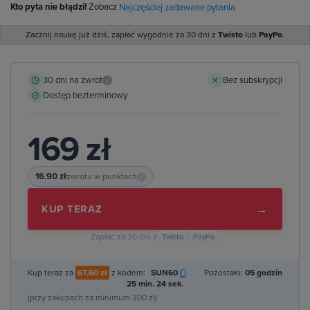
Kto pyta nie błądzi!
Zobacz
Najczęściej zadawane pytania
Zacznij naukę już dziś, zapłać wygodnie za 30 dni z
Twisto
lub
PayPo
.
30 dni na zwrot
Bez subskrypcji
i
Dostęp bezterminowy
169 zł
16.90 zł
zwrotu w punktach
i
→
KUP TERAZ
Zapłać za 30 dni z
Twisto
PayPo
Kup teraz za
67,60 zł
z kodem:
SUN60
Pozostało:
05 godzin
25 min. 23 sek.
(przy zakupach za minimum 300 zł)