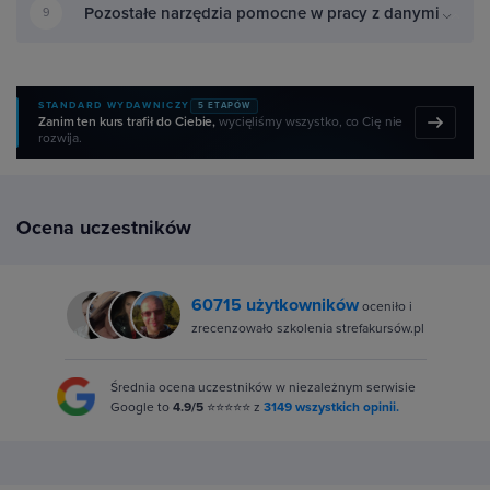
Pozostałe narzędzia pomocne w pracy z danymi
9
STANDARD WYDAWNICZY
5 ETAPÓW
Zanim ten kurs trafił do Ciebie,
wycięliśmy wszystko, co Cię nie
rozwija.
Ocena uczestników
60715 użytkowników
oceniło i
zrecenzowało szkolenia strefakursów.pl
Średnia ocena uczestników w niezależnym serwisie
Google to
4.9/5
⭐⭐⭐⭐⭐ z
3149 wszystkich opinii.