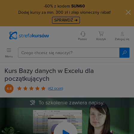
-60% z kodem
SUN60
Dodaj kursy za min. 300 zł i złap słoneczny rabat!
SPRAWDŹ ➜
Pomoc
Koszyk
Zaloguj się
Menu
Kurs Bazy danych w Excelu dla
początkujących
(42 ocen)
4.8
To szkolenie zawiera napisy.