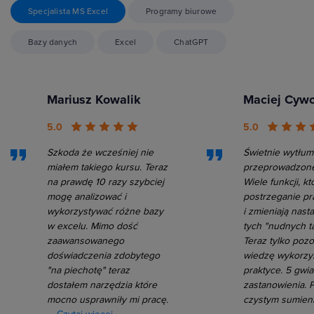
Specjalista MS Excel
Programy biurowe
Bazy danych
Excel
ChatGPT
Mariusz Kowalik
Maciej Cyw
5.0
5.0
Szkoda że wcześniej nie
Świetnie wytłum
miałem takiego kursu. Teraz
przeprowadzone
na prawdę 10 razy szybciej
Wiele funkcji, kt
mogę analizować i
postrzeganie pr
wykorzystywać różne bazy
i zmieniają nast
w excelu. Mimo dość
tych "nudnych ta
zaawansowanego
Teraz tylko pozo
doświadczenia zdobytego
wiedzę wykorzy
"na piechotę" teraz
praktyce. 5 gwi
dostałem narzędzia które
zastanowienia. 
mocno usprawniły mi pracę.
czystym sumien