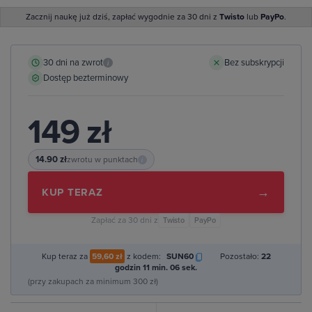
Zacznij naukę już dziś, zapłać wygodnie za 30 dni z
Twisto
lub
PayPo
.
30 dni na zwrot
Bez subskrypcji
i
Dostęp bezterminowy
149 zł
14.90 zł
zwrotu w punktach
i
→
KUP TERAZ
Zapłać za 30 dni z
Twisto
PayPo
Kup teraz za
59,60 zł
z kodem:
SUN60
Pozostało:
22
godzin 11 min. 05 sek.
(przy zakupach za minimum 300 zł)