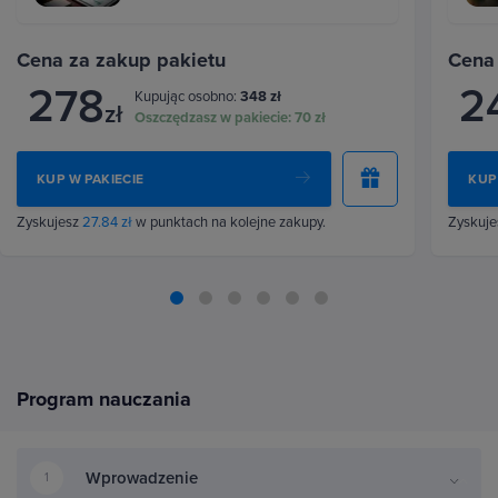
Cena za zakup pakietu
Cena
278
2
Kupując osobno:
348 zł
zł
Oszczędzasz w pakiecie:
70 zł
KUP W PAKIECIE
KUP
Zyskujesz
27.84 zł
w punktach na kolejne zakupy.
Zyskuj
Program nauczania
Wprowadzenie
1