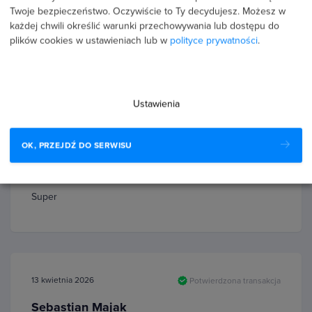
Twoje bezpieczeństwo. Oczywiście to Ty decydujesz.
Możesz w
każdej chwili określić warunki przechowywania lub dostępu do
plików cookies w ustawieniach lub w
polityce prywatności
.
Recenzje użytkowników (42)
26 lipca 2026
Ustawienia
Potwierdzona transakcja
Julia Ciulak
OK, PRZEJDŹ DO SERWISU
PROFIL PUBLICZNY
5.0
Super
13 kwietnia 2026
Potwierdzona transakcja
Sebastian Majak