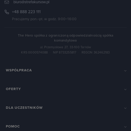
biuro@strefakursow.pl
+48 888 223 111
Pracujemy pon.–pt. w godz. 9:00–16:00
The Hero spółka z ograniczoną odpowiedzialnością spółka
komandytowa
ul. Przemysłowa 27, 33-100 Tarnów
KRS 0000574088
·
NIP 8733255817
·
REGON 362462183
WSPÓŁPRACA
OFERTY
DLA UCZESTNIKÓW
POMOC