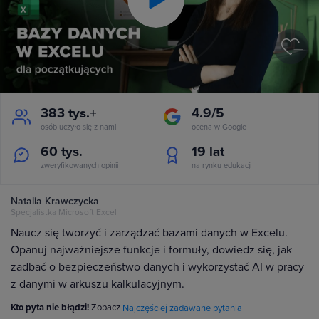
Play
Video
383 tys.+
4.9/5
osób uczyło się z nami
ocena w Google
60 tys.
19
lat
zweryfikowanych opinii
na rynku edukacji
Natalia Krawczycka
Specjalistka Microsoft Excel
Naucz się tworzyć i zarządzać bazami danych w Excelu.
Opanuj najważniejsze funkcje i formuły, dowiedz się, jak
zadbać o bezpieczeństwo danych i wykorzystać AI w pracy
z danymi w arkuszu kalkulacyjnym.
Kto pyta nie błądzi!
Zobacz
Najczęściej zadawane pytania