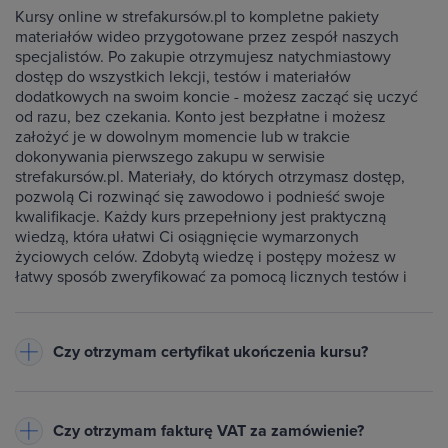
Kursy online w strefakursów.pl to kompletne pakiety
materiałów wideo przygotowane przez zespół naszych
specjalistów. Po zakupie otrzymujesz natychmiastowy
dostęp do wszystkich lekcji, testów i materiałów
dodatkowych na swoim koncie - możesz zacząć się uczyć
od razu, bez czekania. Konto jest bezpłatne i możesz
założyć je w dowolnym momencie lub w trakcie
dokonywania pierwszego zakupu w serwisie
strefakursów.pl. Materiały, do których otrzymasz dostęp,
pozwolą Ci rozwinąć się zawodowo i podnieść swoje
kwalifikacje. Każdy kurs przepełniony jest praktyczną
wiedzą, która ułatwi Ci osiągnięcie wymarzonych
życiowych celów. Zdobytą wiedzę i postępy możesz w
łatwy sposób zweryfikować za pomocą licznych testów i
ćwiczeń dołączonych do każdego kursu.
Czy otrzymam certyfikat ukończenia kursu?
Do każdego ukończonego przez Ciebie kursu wystawiamy
imienny certyfikat w formacie PDF - będzie on dostępny na
Czy otrzymam fakturę VAT za zamówienie?
Twoim koncie w zakładce Certyfikaty. Warunkiem jego