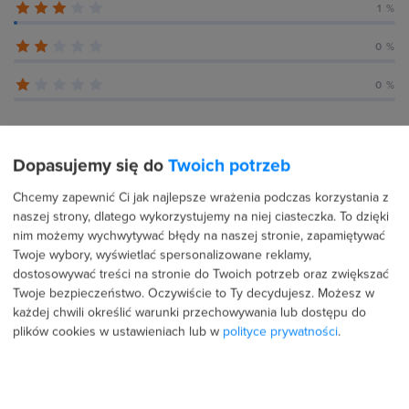
1 %
0 %
0 %
Dopasujemy się do
Twoich potrzeb
Recenzje użytkowników (345)
Chcemy zapewnić Ci jak najlepsze wrażenia podczas korzystania z
naszej strony, dlatego wykorzystujemy na niej ciasteczka. To dzięki
nim możemy wychwytywać błędy na naszej stronie, zapamiętywać
2 sierpnia 2026
Potwierdzona transakcja
Twoje wybory, wyświetlać spersonalizowane reklamy,
dostosowywać treści na stronie do Twoich potrzeb oraz zwiększać
Aleksandra Kaiser
Twoje bezpieczeństwo. Oczywiście to Ty decydujesz.
Możesz w
PROFIL PUBLICZNY
każdej chwili określić warunki przechowywania lub dostępu do
plików cookies w ustawieniach lub w
polityce prywatności
.
5.0
Zainwestowałam w ten kurs, ponieważ jestem osobą
młodą, która próbuje znaleźć się na rynku pracy z w
atrakcyjnym CV. Dodatkowo łączy się z moimi studiami i