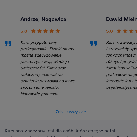
Andrzej Nogawica
Dawid Mieln
5.0
5.0
Kurs przygotowany
Kurs w zwięzły, 
profesjonalnie. Dzięki niemu
i zrozumiały sp
można zdecydowanie
funkcjonalności
poszerzyć swoją wiedzę i
różnymi przydat
umiejętności. Filmy oraz
formułami w Exc
dołączony materiał do
podziałowi na 
szkolenia pozwalają na łatwe
kategorie kurs j
zrozumienie tematu.
usystematyzowa
Naprawdę polecam.
Zobacz wszystkie
Kurs przeznaczony jest dla osób, które chcą w pełni