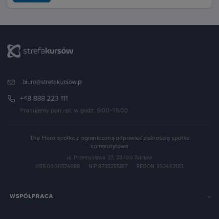
biuro@strefakursow.pl
+48 888 223 111
Pracujemy pon.–pt. w godz. 9:00–16:00
The Hero spółka z ograniczoną odpowiedzialnością spółka
komandytowa
ul. Przemysłowa 27, 33-100 Tarnów
KRS 0000574088
·
NIP 8733255817
·
REGON 362462183
WSPÓŁPRACA