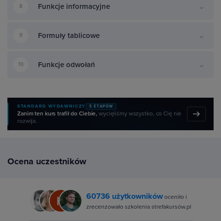
Funkcje informacyjne
8
Formuły tablicowe
9
Funkcje odwołań
10
STANDARD WYDAWNICZY
5 ETAPÓW
Zanim ten kurs trafił do Ciebie,
wycięliśmy wszystko, co Cię nie
rozwija.
Ocena uczestników
60736 użytkowników
oceniło i
zrecenzowało szkolenia strefakursów.pl