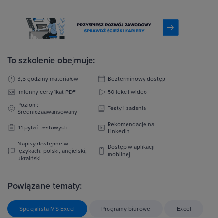
To szkolenie obejmuje:
3,5 godziny materiałów
Bezterminowy dostęp
Imienny certyfikat PDF
50 lekcji wideo
Poziom:
Testy i zadania
Średniozaawansowany
Rekomendacje na
41 pytań testowych
LinkedIn
Napisy dostępne w
Dostęp w aplikacji
językach: polski, angielski,
mobilnej
ukraiński
Powiązane tematy:
Specjalista MS Excel
Programy biurowe
Excel