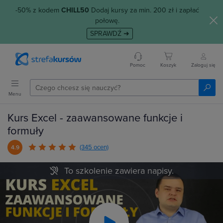
-50% z kodem
CHILL50
Dodaj kursy za min. 200 zł i zapłać
połowę.
SPRAWDŹ ➜
Pomoc
Koszyk
Zaloguj się
Menu
Kurs Excel - zaawansowane funkcje i
formuły
(345 ocen)
4.9
To szkolenie zawiera napisy.