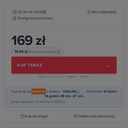
30 dni na zwrot
Bez subskrypcji
i
Dostęp bezterminowy
169 zł
16.90 zł
zwrotu w punktach
i
→
KUP TERAZ
Zapłać za 30 dni z
Twisto
PayPo
Kup teraz za
84,50 zł
z kodem:
CHILL50
Pozostało:
01 dzień
16 godzin 49 min. 26 sek.
(przy zakupach za minimum 200 zł)
Kup dla kogoś
Odbierz bez płacenia
i