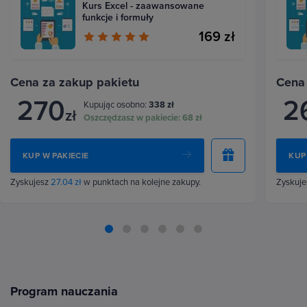
Kurs Excel - zaawansowane
funkcje i formuły
169 zł
Cena za zakup pakietu
Cena
270
2
Kupując osobno:
338 zł
zł
Oszczędzasz w pakiecie:
68 zł
KUP W PAKIECIE
KUP
Zyskujesz
27.04 zł
w punktach na kolejne zakupy.
Zyskuj
Program nauczania