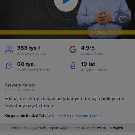
Play
Video
383 tys.+
4.9/5
osób uczyło się z nami
ocena w Google
60 tys.
19
lat
zweryfikowanych opinii
na rynku edukacji
Ksawery Kargól
Trener - praktyk AI
Poznaj obszerny zestaw przydatnych funkcji i praktyczne
przykłady użycia formuł
Kto pyta nie błądzi!
Zobacz
Najczęściej zadawane pytania
Zacznij naukę już dziś, zapłać wygodnie za 30 dni z
Twisto
lub
PayPo
.