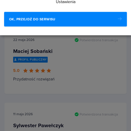
Ustawienia
pozwala na…
Czytaj więcej
OK, PRZEJDŹ DO SERWISU
22 maja 2026
Potwierdzona transakcja
Maciej Sobański
PROFIL PUBLICZNY
5.0
Przydatność rozwiązań
11 maja 2026
Potwierdzona transakcja
Sylwester Pawełczyk