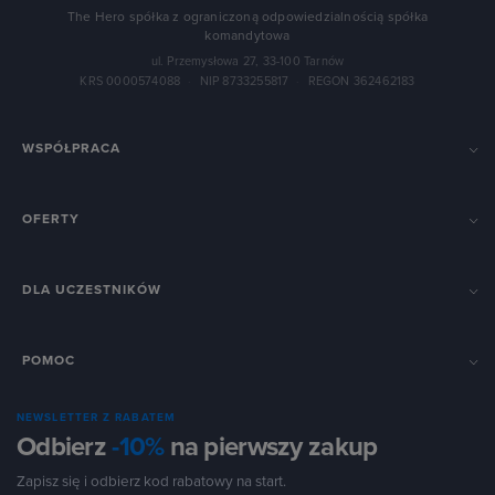
The Hero spółka z ograniczoną odpowiedzialnością spółka
komandytowa
ul. Przemysłowa 27, 33-100 Tarnów
KRS 0000574088
·
NIP 8733255817
·
REGON 362462183
WSPÓŁPRACA
OFERTY
DLA UCZESTNIKÓW
POMOC
NEWSLETTER Z RABATEM
Odbierz
-10%
na pierwszy zakup
Zapisz się i odbierz kod rabatowy na start.