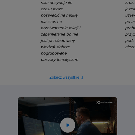
sam decyduje ile
zroz
czasu może
jeżel
poświęcić na naukę,
używ
ma czas na
po u
przetworzenie lekcji i
prob
zapamiętanie bo nie
przy
jest przeładowany
pods
wiedzą), dobrze
niez
pogrupowane
obszary tematyczne
Zobacz wszystkie