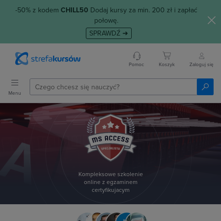
-50% z kodem
CHILL50
Dodaj kursy za min. 200 zł i zapłać
połowę.
SPRAWDŹ ➜
Pomoc
Koszyk
Zaloguj się
Menu
Kompleksowe szkolenie
online z egzaminem
certyfikujacym