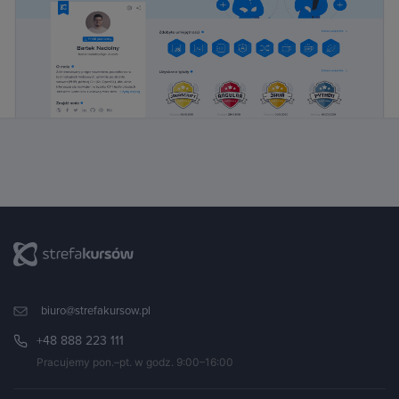
biuro@strefakursow.pl
+48 888 223 111
Pracujemy pon.–pt. w godz. 9:00–16:00