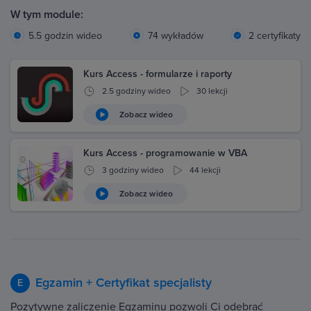
W tym module:
5.5 godzin wideo
74 wykładów
2 certyfikaty
Kurs Access - formularze i raporty
2.5 godziny wideo
30 lekcji
Zobacz wideo
Kurs Access - programowanie w VBA
3 godziny wideo
44 lekcji
Zobacz wideo
Egzamin + Certyfikat specjalisty
E
Pozytywne zaliczenie Egzaminu pozwoli Ci odebrać