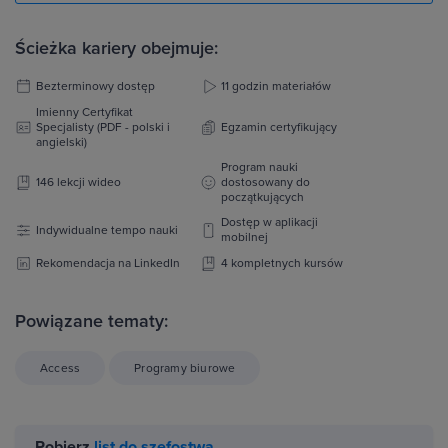
Ścieżka kariery obejmuje:
Bezterminowy dostęp
11 godzin materiałów
Imienny Certyfikat
Specjalisty (PDF - polski i
Egzamin certyfikujący
angielski)
Program nauki
146 lekcji wideo
dostosowany do
początkujących
Dostęp w aplikacji
Indywidualne tempo nauki
mobilnej
Rekomendacja na LinkedIn
4 kompletnych kursów
Powiązane tematy:
Access
Programy biurowe
Pobierz
list do szefostwa