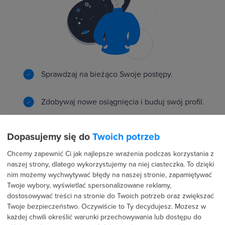
Sprawdzaj na bieżąco Swoje postępy.
Zdobywaj nowe osiągnięcia i buduj swój profil.
Rywalizuj z innymi o najlepszy wynik.
Dopasujemy się do
Twoich potrzeb
Chcemy zapewnić Ci jak najlepsze wrażenia podczas korzystania z
naszej strony, dlatego wykorzystujemy na niej ciasteczka. To dzięki
nim możemy wychwytywać błędy na naszej stronie, zapamiętywać
Twoje wybory, wyświetlać spersonalizowane reklamy,
Rekomendacje i dostęp do ofert pracy naszych
dostosowywać treści na stronie do Twoich potrzeb oraz zwiększać
partnerów
Twoje bezpieczeństwo. Oczywiście to Ty decydujesz.
Możesz w
każdej chwili określić warunki przechowywania lub dostępu do