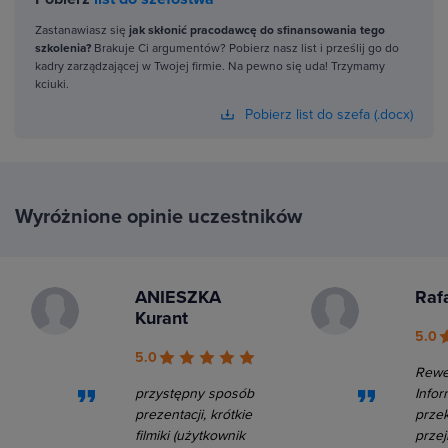
Zastanawiasz się
jak skłonić pracodawcę do sfinansowania tego
szkolenia?
Brakuje Ci argumentów? Pobierz nasz list i prześlij go do
kadry zarządzającej w Twojej firmie. Na pewno się uda! Trzymamy
kciuki.
Pobierz list do szefa (.docx)
Wyróżnione opinie uczestników
ANIESZKA
Raf
Kurant
5.0
5.0
Rewel
przystępny sposób
Infor
prezentacji, krótkie
prze
filmiki (użytkownik
przej