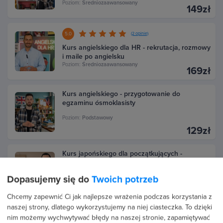
Poziom:
Średniozaawansowany
149zł
5.0
(2 opinie)
Kurs angielskiego dla HR - rekrutacja, rozmowy
i maile po angielsku
Poziom:
Średniozaawansowany
169zł
Kurs angielskiego - przygotowanie do
egzaminu ósmoklasisty
Poziom:
Podstawowy
129zł
Kurs japońskiego dla początkujących -
gramatyka krok po kroku N4
Dopasujemy się do
Twoich potrzeb
Poziom:
Podstawowy
149zł
Chcemy zapewnić Ci jak najlepsze wrażenia podczas korzystania z
naszej strony, dlatego wykorzystujemy na niej ciasteczka. To dzięki
4.6
(6 opinii)
nim możemy wychwytywać błędy na naszej stronie, zapamiętywać