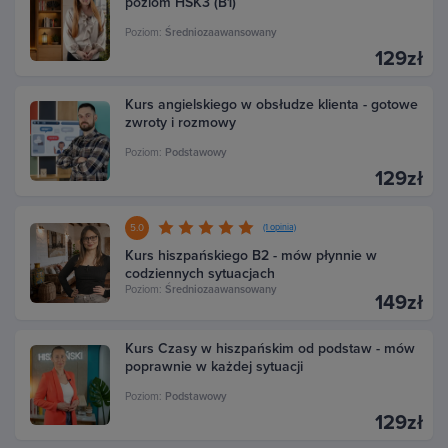
poziom HSK3 (B1)
Poziom:
Średniozaawansowany
129zł
Kurs angielskiego w obsłudze klienta - gotowe
zwroty i rozmowy
Poziom:
Podstawowy
129zł
5.0
(1 opinia)
Kurs hiszpańskiego B2 - mów płynnie w
codziennych sytuacjach
Poziom:
Średniozaawansowany
149zł
Kurs Czasy w hiszpańskim od podstaw - mów
poprawnie w każdej sytuacji
Poziom:
Podstawowy
129zł