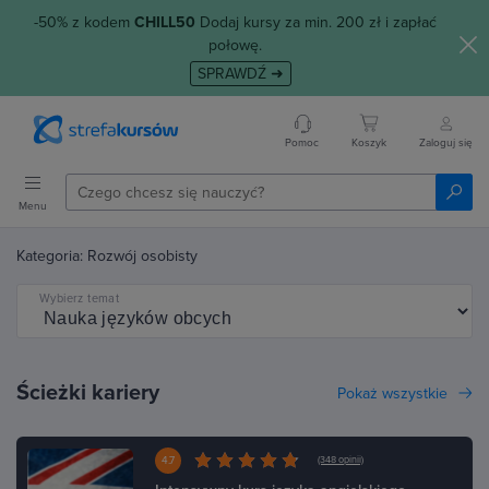
-50% z kodem
CHILL50
Dodaj kursy za min. 200 zł i zapłać
połowę.
SPRAWDŹ ➜
Pomoc
Koszyk
Zaloguj się
Menu
Kategoria: Rozwój osobisty
Wybierz temat
Ścieżki kariery
Pokaż wszystkie
4.7
(348 opinii)