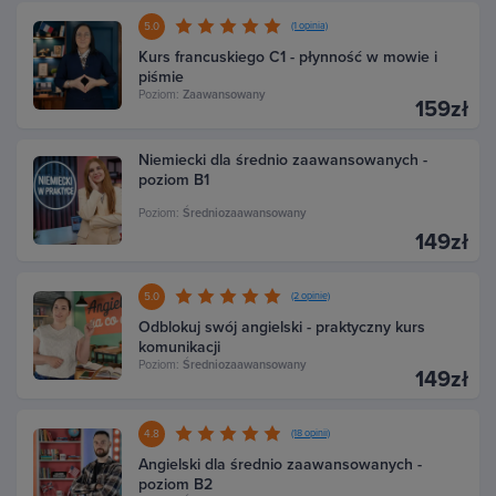
5.0
(1 opinia)
Kurs francuskiego C1 - płynność w mowie i
piśmie
Poziom:
Zaawansowany
159zł
Niemiecki dla średnio zaawansowanych -
poziom B1
Poziom:
Średniozaawansowany
149zł
5.0
(2 opinie)
Odblokuj swój angielski - praktyczny kurs
komunikacji
Poziom:
Średniozaawansowany
149zł
4.8
(18 opinii)
Angielski dla średnio zaawansowanych -
poziom B2