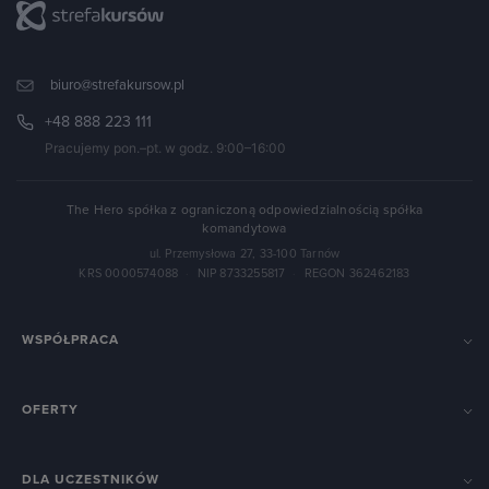
biuro@strefakursow.pl
+48 888 223 111
Pracujemy pon.–pt. w godz. 9:00–16:00
The Hero spółka z ograniczoną odpowiedzialnością spółka
komandytowa
ul. Przemysłowa 27, 33-100 Tarnów
KRS 0000574088
·
NIP 8733255817
·
REGON 362462183
WSPÓŁPRACA
OFERTY
DLA UCZESTNIKÓW