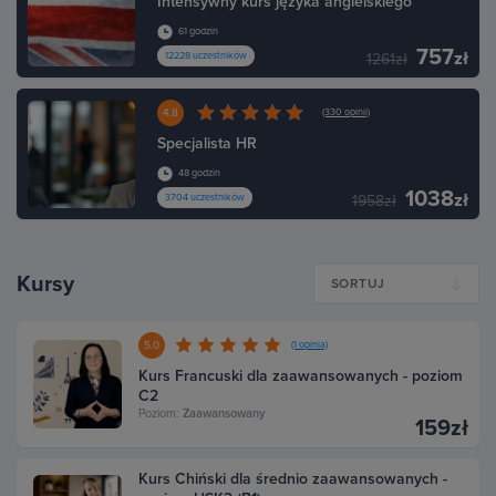
Intensywny kurs języka angielskiego
61 godzin
757
zł
12228 uczestników
1261zł
4.8
(330 opinii)
Specjalista HR
48 godzin
1038
zł
3704 uczestników
1958zł
Kursy
SORTUJ
5.0
(1 opinia)
Kurs Francuski dla zaawansowanych - poziom
C2
Poziom:
Zaawansowany
159zł
Kurs Chiński dla średnio zaawansowanych -