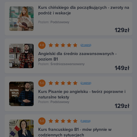
Kurs chińskiego dla początkujących - zwroty na
podróż i wakacje
Poziom:
Podstawowy
129zł
4.8
(21 opinii)
Angielski dla średnio zaawansowanych -
poziom B1
Poziom:
Średniozaawansowany
149zł
5.0
(2 opinie)
Kurs Pisanie po angielsku - twórz poprawne i
naturalne teksty
Poziom:
Podstawowy
129zł
5.0
(1 opinia)
Kurs francuskiego B1 - mów płynnie w
codziennych sytuacjach