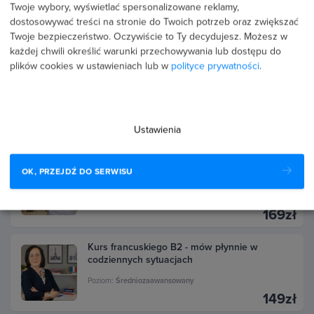
Twoje wybory, wyświetlać spersonalizowane reklamy,
Kurs włoskiego dla początkujących - zwroty na
podróż i wakacje
dostosowywać treści na stronie do Twoich potrzeb oraz zwiększać
Poziom:
Podstawowy
Twoje bezpieczeństwo. Oczywiście to Ty decydujesz.
Możesz w
129zł
każdej chwili określić warunki przechowywania lub dostępu do
plików cookies w ustawieniach lub w
polityce prywatności
.
5.0
(1 opinia)
Kurs włoskiego w biznesie - rozmowy i
słownictwo zawodowe
Poziom:
Średniozaawansowany
169zł
Ustawienia
4.5
(4 opinie)
OK, PRZEJDŹ DO SERWISU
Kurs angielskiego biznesowego - spotkania,
maile i prezentacje
Poziom:
Średniozaawansowany
169zł
Kurs francuskiego B2 - mów płynnie w
codziennych sytuacjach
Poziom:
Średniozaawansowany
149zł