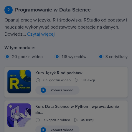
Programowanie w Data Science
2
Opanuj pracę w języku R i środowisku RStudio od podstaw i
naucz się wykonywać podstawowe operacje na danych.
Dowiedz…
Czytaj więcej
W tym module:
20 godzin wideo
116 wykładów
3 certyfikaty
Kurs Język R od podstaw
6.5 godzin wideo
38 lekcji
Zobacz wideo
Kurs Data Science w Python - wprowadzenie
do…
7.5 godzin wideo
45 lekcji
Zobacz wideo