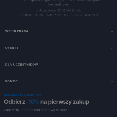
The Hero spółka z ograniczoną odpowiedzialnością spółka
komandytowa
ul. Przemysłowa 27, 33-100 Tarnów
KRS 0000574088
·
NIP 8733255817
·
REGON 362462183
WSPÓŁPRACA
OFERTY
DLA UCZESTNIKÓW
POMOC
NEWSLETTER Z RABATEM
Odbierz
-10%
na pierwszy zakup
Zapisz się i odbierz kod rabatowy na start.