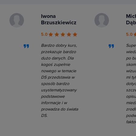
Iwona
Mic
Brzuszkiewicz
Dąb
5.0
5.0
Bardzo dobry kurs,
Supe
przekazuje bardzo
wied
dużo danych. Dla
po ba
kogoś zupełnie
skom
nowego w temacie
wizua
DS przedstawia w
mi ty
sposób bardzo
dotyc
usystematyzowany
szcz
podstawowe
opisu
informacje i w
mied
prowadza do świata
zrodl
DS.
podw
fakto