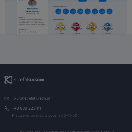
biuro@strefakursow.pl
+48 888 223 111
Pracujemy pon.–pt. w godz. 9:00–16:00