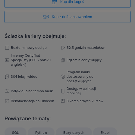
Kup dla kogoś
Kup z dofinansowaniem
Ścieżka kariery obejmuje:
Bezterminowy dostęp
52.5 godzin materiałów
Imienny Certyfikat
Specjalisty (PDF - polski i
Egzamin certyfikujący
angielski)
Program nauki
304 lekcji wideo
dostosowany do
początkujących
Dostęp w aplikacji
Indywidualne tempo nauki
mobilnej
Rekomendacja na LinkedIn
8 kompletnych kursów
Powiązane tematy:
SQL
Python
Bazy danych
Excel