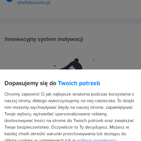
strefakursów.pl
Innowacyjny system motywacji
Dopasujemy się do
Twoich potrzeb
Chcemy zapewnić Ci jak najlepsze wrażenia podczas korzystania z
naszej strony, dlatego wykorzystujemy na niej ciasteczka. To dzięki
nim możemy wychwytywać błędy na naszej stronie, zapamiętywać
Twoje wybory, wyświetlać spersonalizowane reklamy,
Sprawdzaj na bieżąco Swoje postępy.
dostosowywać treści na stronie do Twoich potrzeb oraz zwiększać
Twoje bezpieczeństwo. Oczywiście to Ty decydujesz.
Możesz w
każdej chwili określić warunki przechowywania lub dostępu do
Zdobywaj nowe osiągnięcia i buduj swój profil.
plików cookies w ustawieniach lub w
polityce prywatności
.