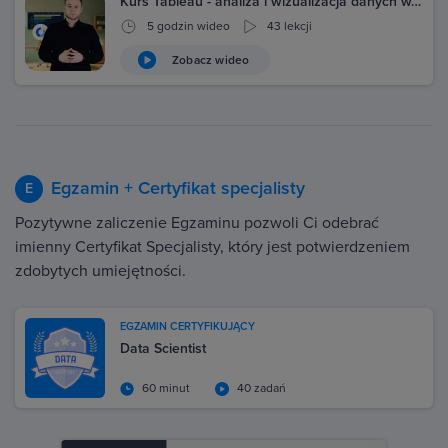
Kurs Tableau - analiza i wizualizacja danych w…
5 godzin wideo
43 lekcji
Zobacz wideo
Egzamin + Certyfikat specjalisty
E
Pozytywne zaliczenie Egzaminu pozwoli Ci odebrać
imienny Certyfikat Specjalisty, który jest potwierdzeniem
zdobytych umiejętności.
EGZAMIN CERTYFIKUJĄCY
Data Scientist
60 minut
40 zadań