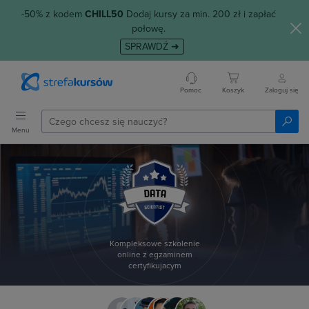
-50% z kodem
CHILL50
Dodaj kursy za min. 200 zł i zapłać
połowę.
SPRAWDŹ ➜
Pomoc
Koszyk
Zaloguj się
Menu
Kompleksowe szkolenie
online z egzaminem
certyfikujacym