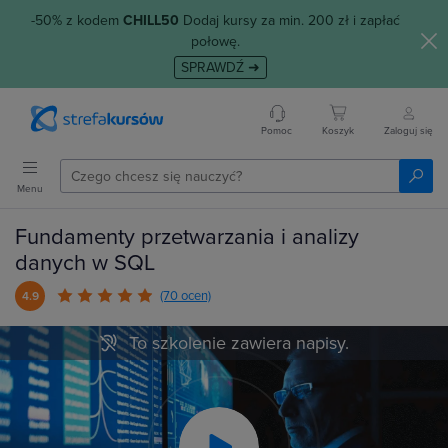
-50% z kodem
CHILL50
Dodaj kursy za min. 200 zł i zapłać
połowę.
SPRAWDŹ ➜
Pomoc
Koszyk
Zaloguj się
Menu
Fundamenty przetwarzania i analizy
danych w SQL
(70 ocen)
4.9
To szkolenie zawiera napisy.