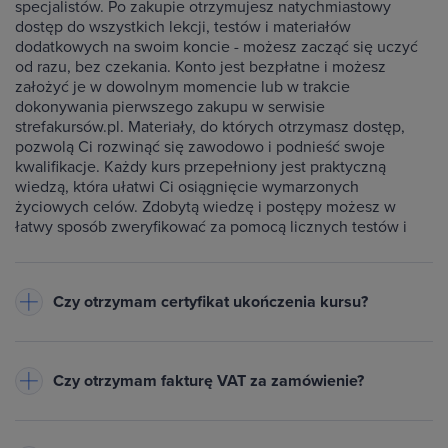
specjalistów. Po zakupie otrzymujesz natychmiastowy
dostęp do wszystkich lekcji, testów i materiałów
dodatkowych na swoim koncie - możesz zacząć się uczyć
od razu, bez czekania. Konto jest bezpłatne i możesz
założyć je w dowolnym momencie lub w trakcie
dokonywania pierwszego zakupu w serwisie
strefakursów.pl. Materiały, do których otrzymasz dostęp,
pozwolą Ci rozwinąć się zawodowo i podnieść swoje
kwalifikacje. Każdy kurs przepełniony jest praktyczną
wiedzą, która ułatwi Ci osiągnięcie wymarzonych
życiowych celów. Zdobytą wiedzę i postępy możesz w
łatwy sposób zweryfikować za pomocą licznych testów i
ćwiczeń dołączonych do każdego kursu.
Czy otrzymam certyfikat ukończenia kursu?
Do każdego ukończonego przez Ciebie kursu wystawiamy
imienny certyfikat w formacie PDF - będzie on dostępny na
Czy otrzymam fakturę VAT za zamówienie?
Twoim koncie w zakładce Certyfikaty. Warunkiem jego
otrzymania jest zaliczenie testów dołączonych do kursu
Tak, do każdego zamówienia wystawiamy fakturę VAT
oraz obejrzenie wszystkich lekcji. Na certyfikacie znajduje
(23%) lub paragon
- w zależności od danych podanych przy
się Twoje imię oraz nazwisko, nazwa ukończonego kursu,