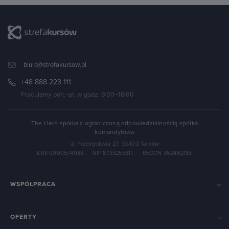
biuro@strefakursow.pl
+48 888 223 111
Pracujemy pon.–pt. w godz. 9:00–16:00
The Hero spółka z ograniczoną odpowiedzialnością spółka
komandytowa
ul. Przemysłowa 27, 33-100 Tarnów
KRS 0000574088
·
NIP 8733255817
·
REGON 362462183
WSPÓŁPRACA
OFERTY