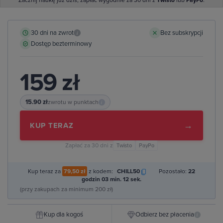
Zacznij naukę już dziś, zapłać wygodnie za 30 dni z
Twisto
lub
PayPo
.
30 dni na zwrot
Bez subskrypcji
i
Dostęp bezterminowy
159 zł
15.90 zł
zwrotu w punktach
i
→
KUP TERAZ
Zapłać za 30 dni z
Twisto
PayPo
Kup teraz za
79,50 zł
z kodem:
CHILL50
Pozostało:
22
godzin 03 min. 11 sek.
(przy zakupach za minimum 200 zł)
Kup dla kogoś
Odbierz bez płacenia
i