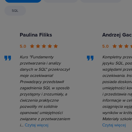
SQL
Paulina Filiks
Andrzej Ga
5.0
5.0
Kurs "Fundamenty
Kompletny prze
przetwarzania i analizy
języku SQL, pod
danych w SQL" przekroczył
względami prze
moje oczekiwania!
oczekiwania. Ins
Prowadzący przedstawił
posiada doskon
zagadnienia SQL w sposób
umiejętności ko
przystępny i zrozumiały, a
i przedstawia na
ćwiczenia praktyczne
informacje w ce
pozwoliły mi solidnie
osiągnięcia wyj
opanować umiejętności
wyników w króts
związane z przetwarzaniem
Materiały szkol
i…
Czytaj więcej
Czytaj więcej