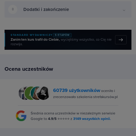
Dodatki i zakończenie
8
STANDARD WYDAWNICZY
5 ETAPÓW
Zanim ten kurs trafił do Ciebie,
wycięliśmy wszystko, co Cię nie
rozwija.
Ocena uczestników
60739 użytkowników
oceniło i
zrecenzowało szkolenia strefakursów.pl
Średnia ocena uczestników w niezależnym serwisie
Google to
4.9/5
⭐⭐⭐⭐⭐ z
3149 wszystkich opinii.