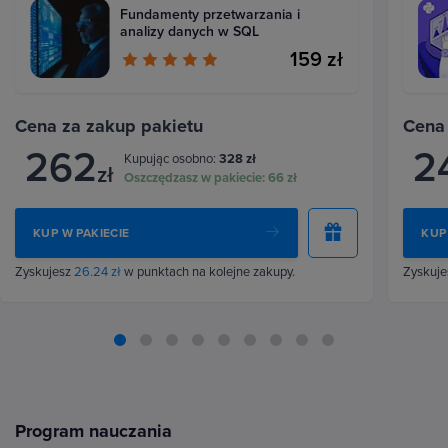
Fundamenty przetwarzania i
analizy danych w SQL
159 zł
Cena za zakup pakietu
Cena
262
2
Kupując osobno:
328 zł
zł
Oszczędzasz w pakiecie:
66 zł
KUP W PAKIECIE
KUP
Zyskujesz
26.24 zł
w punktach na kolejne zakupy.
Zyskuj
Program nauczania