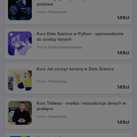
podstaw
Poziom
Podstawowy
149zł
Kurs Data Science w Python - wprowadzenie
do analizy danych
Poziom
Średniozaawansowany
149zł
Kurs Jak zacząć karierę w Data Science
Poziom
Podstawowy
149zł
Kurs Tableau - analiza i wizualizacja danych w
praktyce
Poziom
Podstawowy
149zł