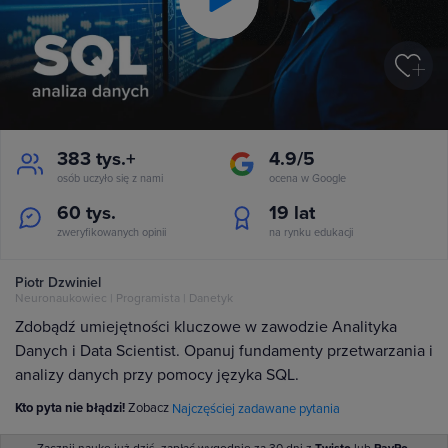
Play
Video
383 tys.+
4.9/5
osób uczyło się z nami
ocena w Google
60 tys.
19
lat
zweryfikowanych opinii
na rynku edukacji
Piotr Dzwiniel
Neuronaukowiec | Programista | Danetyk
Zdobądź umiejętności kluczowe w zawodzie Analityka
Danych i Data Scientist. Opanuj fundamenty przetwarzania i
analizy danych przy pomocy języka SQL.
Kto pyta nie błądzi!
Zobacz
Najczęściej zadawane pytania