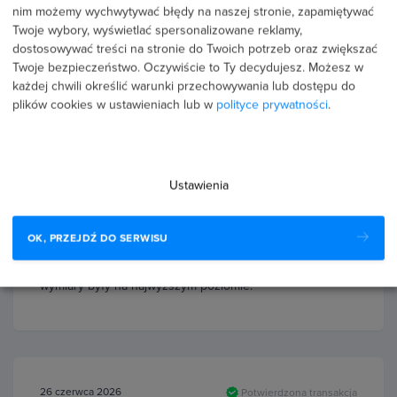
nim możemy wychwytywać błędy na naszej stronie, zapamiętywać
Twoje wybory, wyświetlać spersonalizowane reklamy,
dostosowywać treści na stronie do Twoich potrzeb oraz zwiększać
Twoje bezpieczeństwo. Oczywiście to Ty decydujesz.
Możesz w
Recenzje użytkowników (70)
każdej chwili określić warunki przechowywania lub dostępu do
plików cookies w ustawieniach lub w
polityce prywatności
.
1 sierpnia 2026
Potwierdzona transakcja
Marek Zborowski
Ustawienia
PROFIL PUBLICZNY
OK, PRZEJDŹ DO SERWISU
5.0
Kurs na 5! Bardzo dobrze przygotowany kurs. Wszystkie
wymiary były na najwyższym poziomie.
26 czerwca 2026
Potwierdzona transakcja