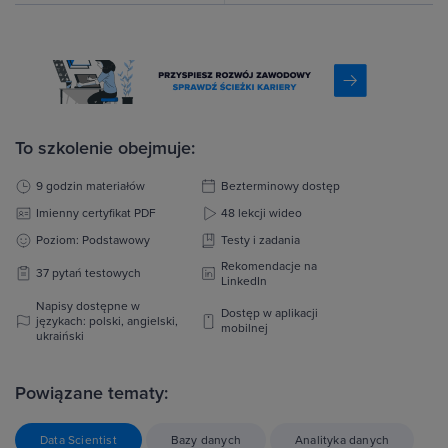
To szkolenie obejmuje:
9 godzin materiałów
Bezterminowy dostęp
Imienny certyfikat PDF
48 lekcji wideo
Poziom: Podstawowy
Testy i zadania
Rekomendacje na
37 pytań testowych
LinkedIn
Napisy dostępne w
Dostęp w aplikacji
językach: polski, angielski,
mobilnej
ukraiński
Powiązane tematy:
Data Scientist
Bazy danych
Analityka danych