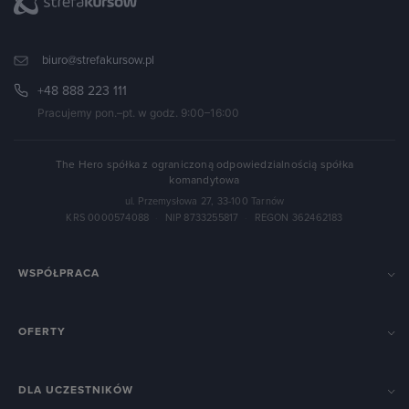
biuro@strefakursow.pl
+48 888 223 111
Pracujemy pon.–pt. w godz. 9:00–16:00
The Hero spółka z ograniczoną odpowiedzialnością spółka
komandytowa
ul. Przemysłowa 27, 33-100 Tarnów
KRS 0000574088
·
NIP 8733255817
·
REGON 362462183
WSPÓŁPRACA
OFERTY
DLA UCZESTNIKÓW