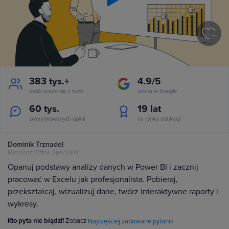
Play
Video
383 tys.+
4.9/5
osób uczyło się z nami
ocena w Google
60 tys.
19
lat
zweryfikowanych opinii
na rynku edukacji
Dominik Trznadel
Microsoft Office Specialist
Opanuj podstawy analizy danych w Power BI i zacznij
pracować w Excelu jak profesjonalista. Pobieraj,
przekształcaj, wizualizuj dane, twórz interaktywne raporty i
wykresy.
Kto pyta nie błądzi!
Zobacz
Najczęściej zadawane pytania