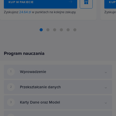
KUP W PAKIECIE
KUP
Zyskujesz
24.64 zł
w punktach na kolejne zakupy.
Zyskuj
Program nauczania
Wprowadzenie
1
Przekształcanie danych
2
Karty Dane oraz Model
3