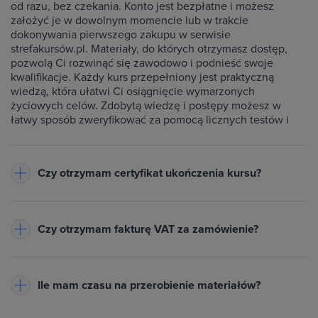
od razu, bez czekania. Konto jest bezpłatne i możesz
założyć je w dowolnym momencie lub w trakcie
dokonywania pierwszego zakupu w serwisie
strefakursów.pl. Materiały, do których otrzymasz dostęp,
pozwolą Ci rozwinąć się zawodowo i podnieść swoje
kwalifikacje. Każdy kurs przepełniony jest praktyczną
wiedzą, która ułatwi Ci osiągnięcie wymarzonych
życiowych celów. Zdobytą wiedzę i postępy możesz w
łatwy sposób zweryfikować za pomocą licznych testów i
ćwiczeń dołączonych do każdego kursu.
Czy otrzymam certyfikat ukończenia kursu?
Do każdego ukończonego przez Ciebie kursu wystawiamy
imienny certyfikat w formacie PDF - będzie on dostępny na
Czy otrzymam fakturę VAT za zamówienie?
Twoim koncie w zakładce Certyfikaty. Warunkiem jego
otrzymania jest zaliczenie testów dołączonych do kursu
Tak, do każdego zamówienia wystawiamy fakturę VAT
oraz obejrzenie wszystkich lekcji. Na certyfikacie znajduje
(23%) lub paragon
- w zależności od danych podanych przy
się Twoje imię oraz nazwisko, nazwa ukończonego kursu,
Ile mam czasu na przerobienie materiałów?
zakupie. Pobierzesz ją z zakładki Historia zamówień na
data wystawienia i unikalny numer certyfikatu. Certyfikat
swoim koncie. Powiadomimy Cię mailowo, gdy dokument
możesz wydrukować lub opublikować w Internecie za
Tyle, ile potrzebujesz! Uczysz się we własnym tempie - bez
będzie gotowy.
pośrednictwem specjalnego odnośnika np. na LinkedIn lub