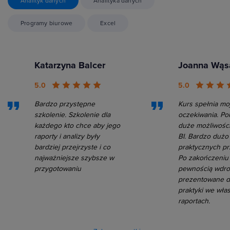
Analityk danych
Analityka danych
Programy biurowe
Excel
Katarzyna Balcer
Joanna Wąs
5.0
5.0
Bardzo przystępne
Kurs spełnia mo
szkolenie. Szkolenie dla
oczekiwania. Po
każdego kto chce aby jego
duże możliwości
raporty i analizy były
BI. Bardzo dużo
bardziej przejrzyste i co
praktycznych pr
najważniejsze szybsze w
Po zakończeniu 
przygotowaniu
pewnością wdr
prezentowane d
praktyki we wła
raportach.