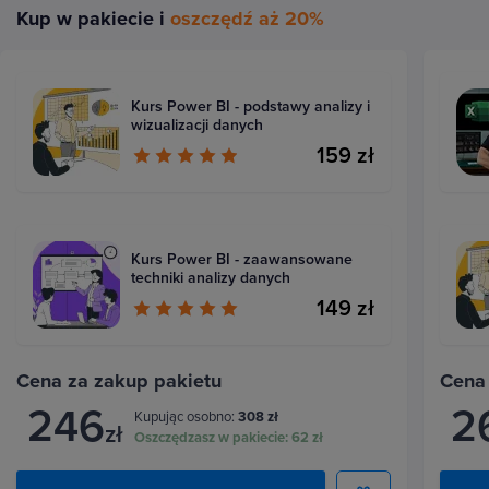
Kup w pakiecie i
oszczędź aż 20%
Kurs Power BI - podstawy analizy i
wizualizacji danych
159 zł
Kurs Power BI - zaawansowane
techniki analizy danych
149 zł
Cena za zakup pakietu
Cena
246
2
Kupując osobno:
308 zł
zł
Oszczędzasz w pakiecie:
62 zł