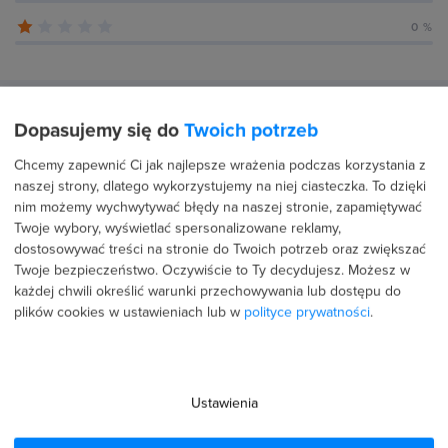
0 %
Recenzje użytkowników (273)
Dopasujemy się do
Twoich potrzeb
Chcemy zapewnić Ci jak najlepsze wrażenia podczas korzystania z
naszej strony, dlatego wykorzystujemy na niej ciasteczka. To dzięki
19 lipca 2026
Potwierdzona transakcja
nim możemy wychwytywać błędy na naszej stronie, zapamiętywać
Twoje wybory, wyświetlać spersonalizowane reklamy,
Ewa Szymańska
dostosowywać treści na stronie do Twoich potrzeb oraz zwiększać
Twoje bezpieczeństwo. Oczywiście to Ty decydujesz.
Możesz w
PROFIL PUBLICZNY
każdej chwili określić warunki przechowywania lub dostępu do
5.0
plików cookies w ustawieniach lub w
polityce prywatności
.
Bardzo ciekawy i fajnie prowadzony kurs, zawierający
dużo przydatnych informacji.
Ustawienia