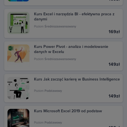
Kurs Excel i narzędzia BI - efektywna praca z
danymi
Poziom
Średniozaawansowany
169zł
Kurs Power Pivot - analiza i modelowanie
danych w Excelu
Poziom
Średniozaawansowany
149zł
Kurs Jak zacząć karierę w Business Intelligence
Poziom
Podstawowy
149zł
Kurs Microsoft Excel 2019 od podstaw
Poziom
Podstawowy