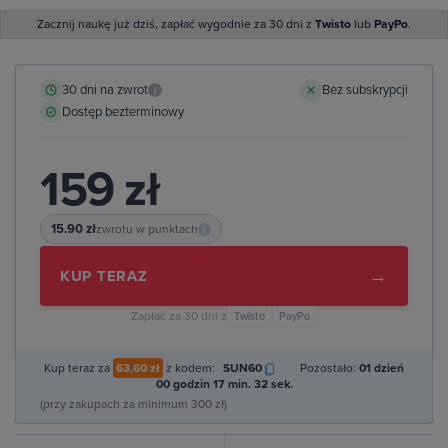
Zacznij naukę już dziś, zapłać wygodnie za 30 dni z
Twisto
lub
PayPo
.
30 dni na zwrot
Bez subskrypcji
i
Dostęp bezterminowy
159 zł
15.90 zł
zwrotu w punktach
i
→
KUP TERAZ
Zapłać za 30 dni z
Twisto
PayPo
Kup teraz za
63,60 zł
z kodem:
SUN60
Pozostało:
01 dzień
00 godzin 17 min. 31 sek.
(przy zakupach za minimum 300 zł)