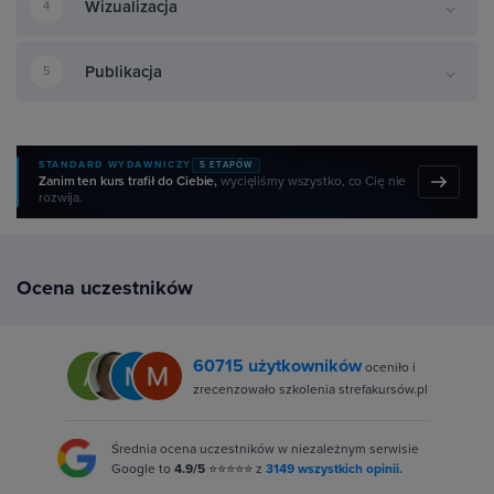
Wizualizacja
4
Publikacja
5
STANDARD WYDAWNICZY
5 ETAPÓW
Zanim ten kurs trafił do Ciebie,
wycięliśmy wszystko, co Cię nie
rozwija.
Ocena uczestników
60715 użytkowników
oceniło i
zrecenzowało szkolenia strefakursów.pl
Średnia ocena uczestników w niezależnym serwisie
Google to
4.9/5
⭐⭐⭐⭐⭐ z
3149 wszystkich opinii.