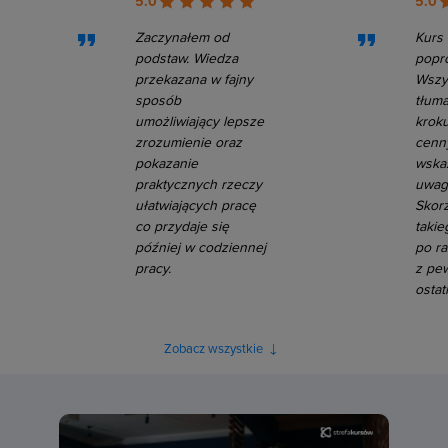
5.0
5.0
Zaczynałem od
Kurs 
podstaw. Wiedza
popr
przekazana w fajny
Wszys
sposób
tłum
umożliwiający lepsze
kroku
zrozumienie oraz
cenn
pokazanie
wska
praktycznych rzeczy
uwag
ułatwiających pracę
Skor
co przydaje się
takie
później w codziennej
po ra
pracy.
z pe
ostat
Zobacz wszystkie