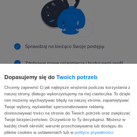
Sprawdzaj na bieżąco Swoje postępy.
Zdobywaj nowe osiągnięcia i buduj swój profil.
Dopasujemy się do
Twoich potrzeb
Rywalizuj z innymi o najlepszy wynik.
Chcemy zapewnić Ci jak najlepsze wrażenia podczas korzystania z
naszej strony, dlatego wykorzystujemy na niej ciasteczka. To dzięki
nim możemy wychwytywać błędy na naszej stronie, zapamiętywać
Twoje wybory, wyświetlać spersonalizowane reklamy,
dostosowywać treści na stronie do Twoich potrzeb oraz zwiększać
Rekomendacje i dostęp do ofert pracy naszych
Twoje bezpieczeństwo. Oczywiście to Ty decydujesz.
Możesz w
partnerów
każdej chwili określić warunki przechowywania lub dostępu do
plików cookies w ustawieniach lub w
polityce prywatności
.