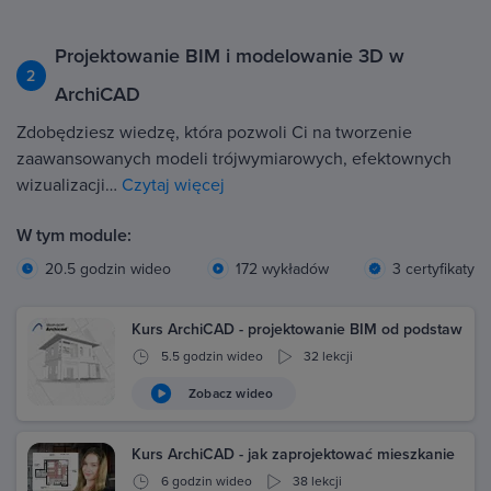
Projektowanie BIM i modelowanie 3D w
2
ArchiCAD
Zdobędziesz wiedzę, która pozwoli Ci na tworzenie
zaawansowanych modeli trójwymiarowych, efektownych
wizualizacji…
Czytaj więcej
W tym module:
20.5 godzin wideo
172 wykładów
3 certyfikaty
Kurs ArchiCAD - projektowanie BIM od podstaw
5.5 godzin wideo
32 lekcji
Zobacz wideo
Kurs ArchiCAD - jak zaprojektować mieszkanie
6 godzin wideo
38 lekcji