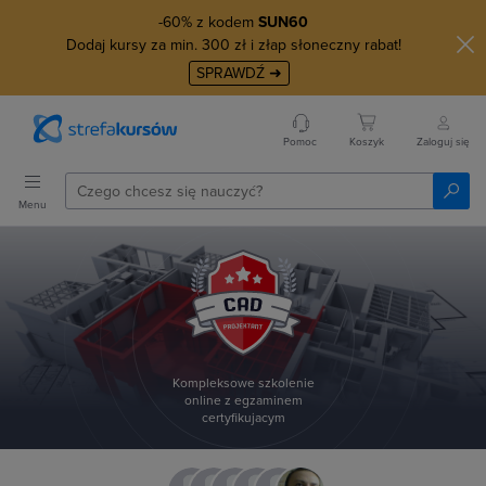
-60% z kodem
SUN60
Dodaj kursy za min. 300 zł i złap słoneczny rabat!
SPRAWDŹ ➜
Pomoc
Koszyk
Zaloguj się
Menu
Kompleksowe szkolenie
online z egzaminem
certyfikujacym