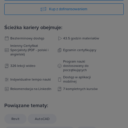
Kup z dofinansowaniem
Ścieżka kariery obejmuje:
Bezterminowy dostęp
43.5 godzin materiałów
Imienny Certyfikat
Specjalisty (PDF - polski i
Egzamin certyfikujący
angielski)
Program nauki
326 lekcji wideo
dostosowany do
początkujących
Dostęp w aplikacji
Indywidualne tempo nauki
mobilnej
Rekomendacja na LinkedIn
7 kompletnych kursów
Powiązane tematy:
Revit
AutoCAD