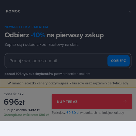
POMOC
NEWSLETTER Z RABATEM
Odbierz
-10%
na pierwszy zakup
Zapisz się i odbierz kod rabatowy na start.
ODBIERZ
ponad 106 tys. subskrybentów
potwierdzenie e-mailem
W ramach ścieżki kariery otrzymujesz 7 kursów oraz egzamin certyfikujący.
Cena ścieżki
696
zł
KUP TERAZ
Kupując osobno:
1392 zł
Zyskujesz
69.60 zł
w punktach na kolejne zakupy.
Oszczędzasz w ścieżce:
696 zł