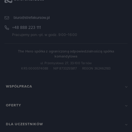
biuro@strefakursow.pl
+48 888 223 111
Pracujemy pon.–pt. w godz. 9:00–16:00
The Hero spółka z ograniczoną odpowiedzialnością spółka
komandytowa
ul. Przemysłowa 27, 33-100 Tarnów
KRS 0000574088
·
NIP 8733255817
·
REGON 362462183
WSPÓŁPRACA
OFERTY
DLA UCZESTNIKÓW