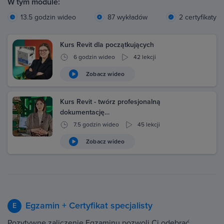
W tym module:
13.5 godzin wideo
87 wykładów
2 certyfikaty
Kurs Revit dla początkujących
6 godzin wideo
42 lekcji
Zobacz wideo
Kurs Revit - twórz profesjonalną
dokumentację…
7.5 godzin wideo
45 lekcji
Zobacz wideo
Egzamin + Certyfikat specjalisty
E
Pozytywne zaliczenie Egzaminu pozwoli Ci odebrać