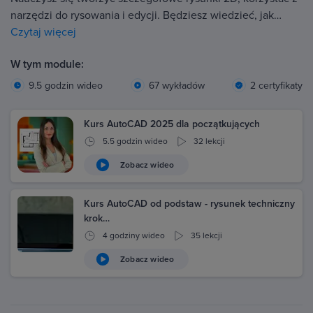
narzędzi do rysowania i edycji. Będziesz wiedzieć, jak…
Czytaj więcej
W tym module:
9.5 godzin wideo
67 wykładów
2 certyfikaty
Kurs AutoCAD 2025 dla początkujących
5.5 godzin wideo
32 lekcji
Zobacz wideo
Kurs AutoCAD od podstaw - rysunek techniczny
krok…
4 godziny wideo
35 lekcji
Zobacz wideo