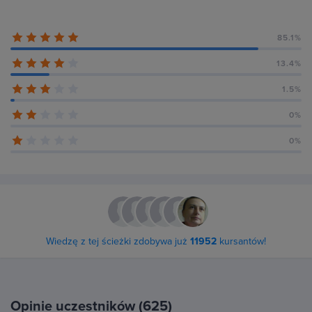
85.1%
13.4%
1.5%
0%
0%
Wiedzę z tej ścieżki zdobywa już
11952
kursantów!
Opinie uczestników (625)