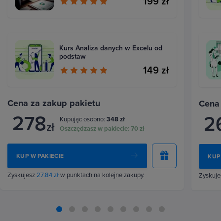
199 zł
Kurs Analiza danych w Excelu od
podstaw
149 zł
Cena za zakup pakietu
Cena
278
2
Kupując osobno:
348 zł
zł
Oszczędzasz w pakiecie:
70 zł
KUP W PAKIECIE
KUP
Zyskujesz
27.84 zł
w punktach na kolejne zakupy.
Zyskuj