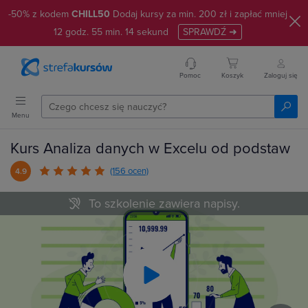
-50% z kodem
CHILL50
Dodaj kursy za min. 200 zł i zapłać mniej
12
godz.
55
min.
13
sekund
SPRAWDŹ ➜
Pomoc
Koszyk
Zaloguj się
Menu
Kurs Analiza danych w Excelu od podstaw
(156 ocen)
4.9
To szkolenie zawiera napisy.
Play
Video