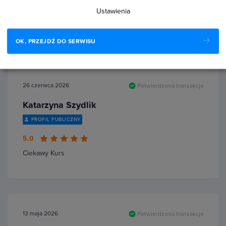
5.0
Ustawienia
Pokazano konkretne przykłady zastosowań
OK, PRZEJDŹ DO SERWISU
26 czerwca 2026
Potwierdzona transakcja
Katarzyna Szydlik
PROFIL PUBLICZNY
5.0
Ciekawy Kurs
13 maja 2026
Potwierdzona transakcja