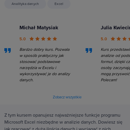
Analityka danych
Excel
Michał Matysiak
Julia Kwiec
5.0
5.0
Bardzo dobry kurs. Pozwala
Kurs przedstawi
w sposób praktyczny jak
analizie od pod
stosować podstawowe
formuł, dzięki 
narzędzia w Excelu i
osoby zaczynają
wykorzystywać je do analizy
mogą przyswoić 
danych.
Polecam!
Zobacz wszystkie
Z tym kursem opanujesz najważniejsze funkcje programu
Microsoft Excel niezbędne w analizie danych. Dowiesz się
jak pracować z dużą ilością danych i wyciągać z nich