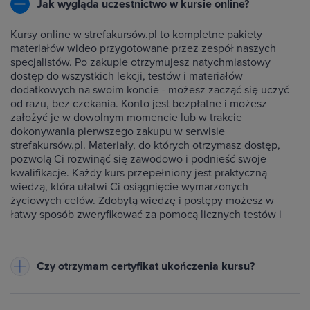
Jak wygląda uczestnictwo w kursie online?
Kursy online w strefakursów.pl to kompletne pakiety
materiałów wideo przygotowane przez zespół naszych
specjalistów. Po zakupie otrzymujesz natychmiastowy
dostęp do wszystkich lekcji, testów i materiałów
dodatkowych na swoim koncie - możesz zacząć się uczyć
od razu, bez czekania. Konto jest bezpłatne i możesz
założyć je w dowolnym momencie lub w trakcie
dokonywania pierwszego zakupu w serwisie
strefakursów.pl. Materiały, do których otrzymasz dostęp,
pozwolą Ci rozwinąć się zawodowo i podnieść swoje
kwalifikacje. Każdy kurs przepełniony jest praktyczną
wiedzą, która ułatwi Ci osiągnięcie wymarzonych
życiowych celów. Zdobytą wiedzę i postępy możesz w
łatwy sposób zweryfikować za pomocą licznych testów i
ćwiczeń dołączonych do każdego kursu.
Czy otrzymam certyfikat ukończenia kursu?
Do każdego ukończonego przez Ciebie kursu wystawiamy