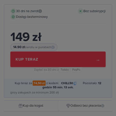
30 dni na zwrot
Bez subskrypcji
i
Dostęp bezterminowy
149 zł
14.90 zł
zwrotu w punktach
i
→
KUP TERAZ
Zapłać za 30 dni z
Twisto
PayPo
Kup teraz za
74,50 zł
z kodem:
CHILL50
Pozostało:
12
godzin 55 min. 12 sek.
(przy zakupach za minimum 200 zł)
Kup dla kogoś
Odbierz bez płacenia
i