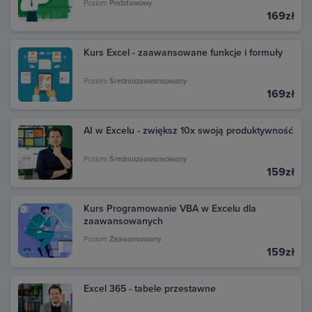
transakcje dokonane w Google Play. Kliknij daną
Poziom
Podstawowy
169zł
transakcję, aby zobaczyć szczegóły i pobrać fakturę.
Kurs Excel - zaawansowane funkcje i formuły
Poziom
Średniozaawansowany
169zł
AI w Excelu - zwiększ 10x swoją produktywność
Poziom
Średniozaawansowany
159zł
Kurs Programowanie VBA w Excelu dla
zaawansowanych
Poziom
Zaawansowany
159zł
Excel 365 - tabele przestawne