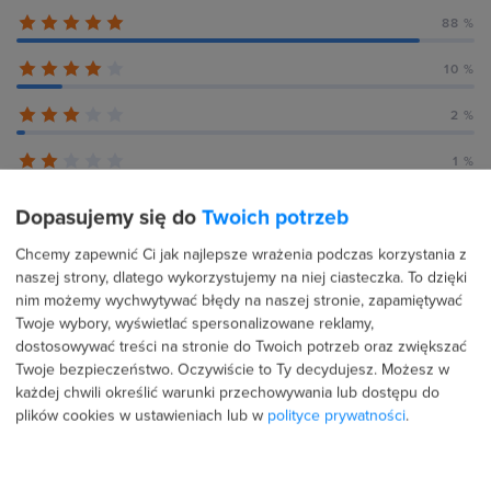
88 %
10 %
2 %
1 %
0 %
Dopasujemy się do
Twoich potrzeb
Chcemy zapewnić Ci jak najlepsze wrażenia podczas korzystania z
naszej strony, dlatego wykorzystujemy na niej ciasteczka. To dzięki
nim możemy wychwytywać błędy na naszej stronie, zapamiętywać
Recenzje użytkowników (156)
Twoje wybory, wyświetlać spersonalizowane reklamy,
dostosowywać treści na stronie do Twoich potrzeb oraz zwiększać
Twoje bezpieczeństwo. Oczywiście to Ty decydujesz.
Możesz w
każdej chwili określić warunki przechowywania lub dostępu do
20 lipca 2026
Potwierdzona transakcja
plików cookies w ustawieniach lub w
polityce prywatności
.
Wiktoria Grzegorczyk
PROFIL PUBLICZNY