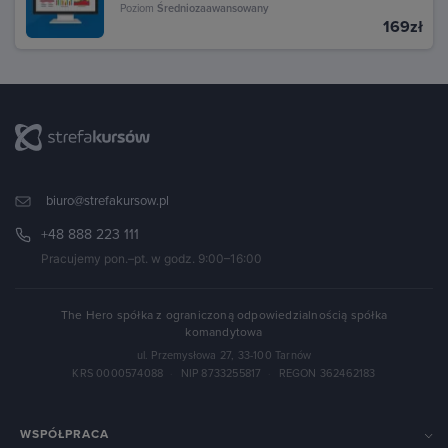
Poziom
Średniozaawansowany
169zł
biuro@strefakursow.pl
+48 888 223 111
Pracujemy pon.–pt. w godz. 9:00–16:00
The Hero spółka z ograniczoną odpowiedzialnością spółka
komandytowa
ul. Przemysłowa 27, 33-100 Tarnów
KRS 0000574088
·
NIP 8733255817
·
REGON 362462183
WSPÓŁPRACA