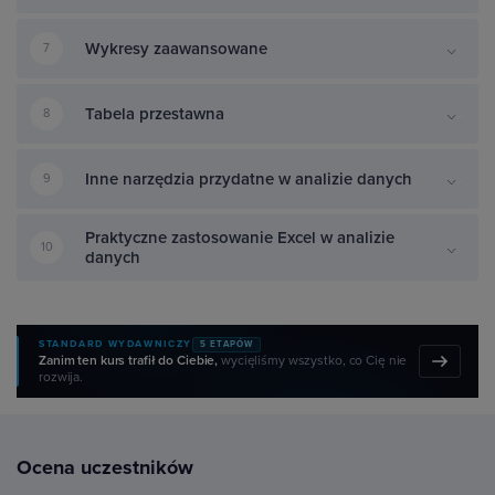
Wykresy zaawansowane
7
Tabela przestawna
8
Inne narzędzia przydatne w analizie danych
9
Praktyczne zastosowanie Excel w analizie
10
danych
STANDARD WYDAWNICZY
5 ETAPÓW
Zanim ten kurs trafił do Ciebie,
wycięliśmy wszystko, co Cię nie
rozwija.
Ocena uczestników