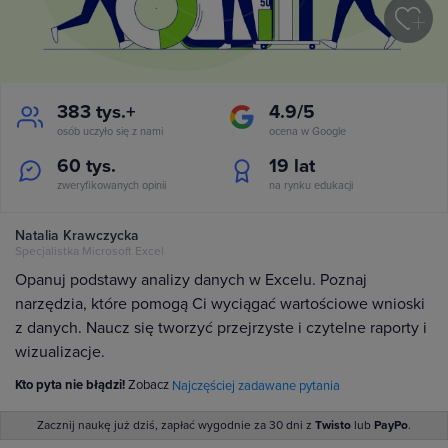
383 tys.+
4.9/5
osób uczyło się z nami
ocena w Google
60 tys.
19
lat
zweryfikowanych opinii
na rynku edukacji
Natalia Krawczycka
Specjalistka Microsoft Excel
Opanuj podstawy analizy danych w Excelu. Poznaj
narzędzia, które pomogą Ci wyciągać wartościowe wnioski
z danych. Naucz się tworzyć przejrzyste i czytelne raporty i
wizualizacje.
Kto pyta nie błądzi!
Zobacz
Najczęściej zadawane pytania
Zacznij naukę już dziś, zapłać wygodnie za 30 dni z
Twisto
lub
PayPo
.