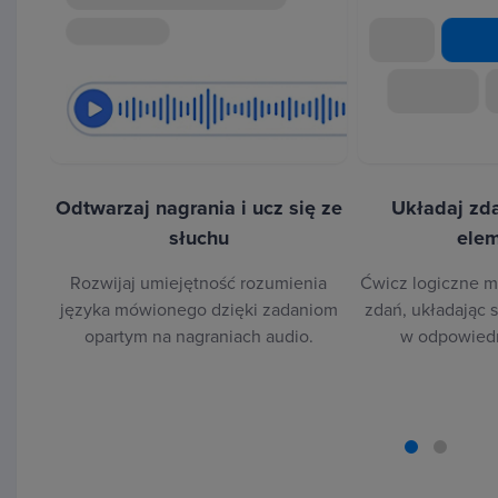
kursie duży nacisk.
Odtwarzaj nagrania i ucz się ze
Układaj zda
słuchu
ele
Rozwijaj umiejętność rozumienia
Ćwicz logiczne m
języka mówionego dzięki zadaniom
zdań, układając 
opartym na nagraniach audio.
w odpowiedn