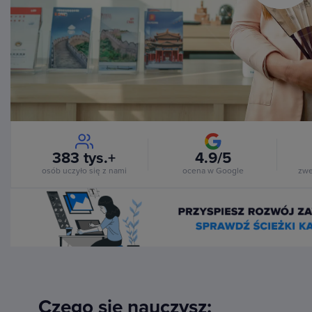
Vi
383 tys.+
4.9/5
osób uczyło się z nami
ocena w Google
zwe
Czego się nauczysz: