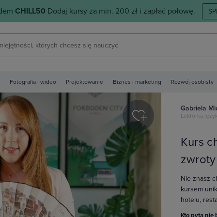
odem
CHILL50
Dodaj kursy za min. 200 zł i zapłać połowę.
SP
Fotografia i wideo
Projektowanie
Biznes i marketing
Rozwój osobisty
Gabriela Mi
Lektorka języ
Kurs c
zwroty
Nie znasz c
kursem unik
hotelu, rest
y
Kto pyta nie 