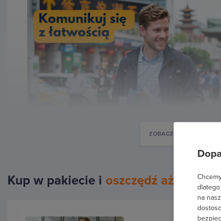
ZOBACZ WIĘCEJ
Dopa
Chcemy 
Kup w pakiecie i
oszczędź aż 20%
dlatego
na nasz
dostoso
bezpiec