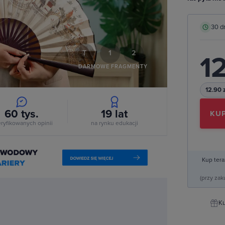
deo
30 d
T
1
2
12
DARMOWE FRAGMENTY
12.90 
60 tys.
19
lat
KUP
ryfikowanych opinii
na rynku edukacji
Kup tera
(przy za
Ku