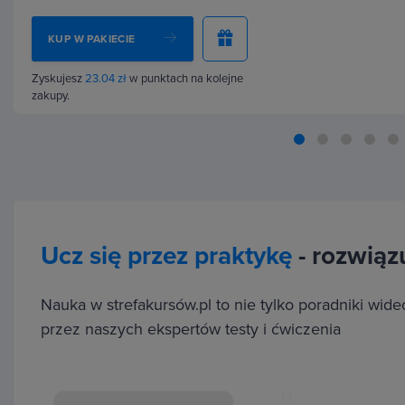
KUP W PAKIECIE
Będziesz potrafić komunikować się w codziennych s
Chinach - od zamówienia jedzenia, przez rozmowy z 
Zyskujesz
23.04 zł
w punktach na kolejne
lekarza. Zyskasz
pewność w mówieniu oraz lepsze zr
zakupy.
zwyczajów.
Ucz się przez praktykę
- rozwiązu
Jak mówić, żeby Cię zrozumieli
Nauka w strefakursów.pl to nie tylko poradniki wid
W
języku chińskim
nie wystarczy znać słowo, trzeba 
przez naszych ekspertów testy i ćwiczenia
odpowiedni sposób. Dlatego już na początku kursu n
korzystać z zapisu pinyin.
Nie musisz znać chińskich 
poprawnej wymowy, a rozmówcy zrozumieją, co masz 