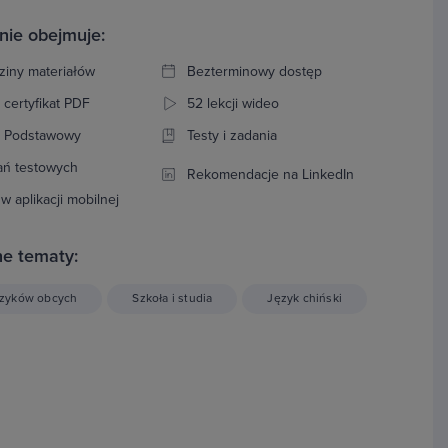
nie obejmuje:
ziny materiałów
Bezterminowy dostęp
 certyfikat PDF
52 lekcji wideo
: Podstawowy
Testy i zadania
ań testowych
Rekomendacje na LinkedIn
w aplikacji mobilnej
e tematy:
ęzyków obcych
Szkoła i studia
Język chiński