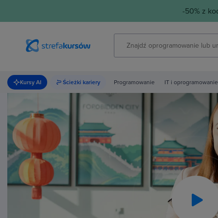
-50% z k
Kursy AI
Ścieżki kariery
Programowanie
IT i oprogramowanie
Pla