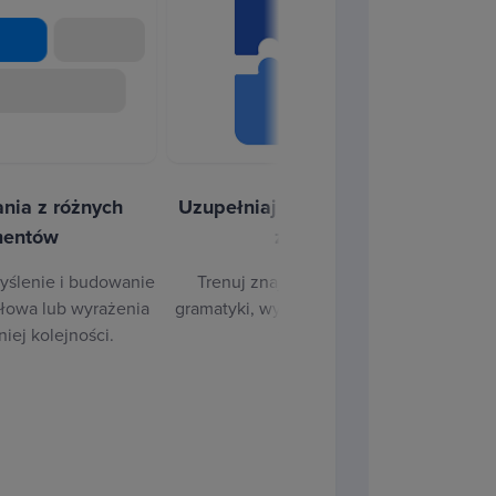
nia z różnych
Uzupełniaj brakujące słowa w
P
mentów
zdaniach
yślenie i budowanie
Trenuj znajomość słownictwa i
słowa lub wyrażenia
gramatyki, wypełniając puste pola w
iej kolejności.
zdaniach.