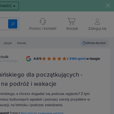
RAWDŹ ➜
Pomoc i kontakt
Koszyk
Zaloguj się
Oferta dla firm
Języki
Szkoła
chalik
4.9/5
z
3149 opinii
w Google
ka chińskiego
hińskiego dla początkujących -
 na podróż i wakacje
hińskiego, a chcesz dogadać się podczas wyjazdu? Z tym
niesz kulturowych wpadek i poznasz zwroty przydatne w
auracji, na lotnisku i podczas zwiedzania.
błądzi!
Zobacz
Najczęściej zadawane pytania