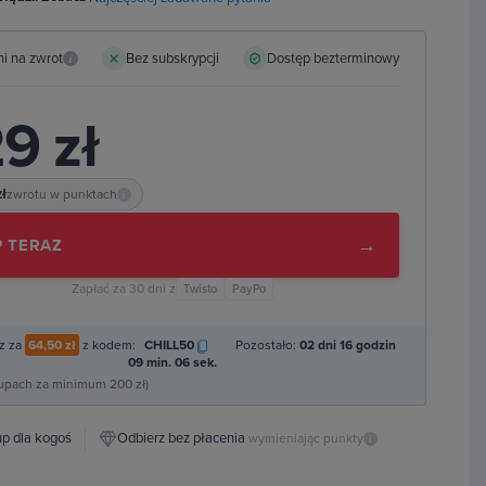
ni na zwrot
Bez subskrypcji
Dostęp bezterminowy
i
9 zł
zł
zwrotu w punktach
i
→
 TERAZ
Zapłać za 30 dni z
Twisto
PayPo
z za
64,50 zł
z kodem:
CHILL50
Pozostało:
02 dni 16 godzin
09 min. 05 sek.
kupach za minimum 200 zł)
p dla kogoś
Odbierz bez płacenia
wymieniając punkty
i