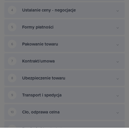
Ustalanie ceny - negocjacje
4
Formy płatności
5
Pakowanie towaru
6
Kontrakt/umowa
7
Ubezpieczenie towaru
8
Transport i spedycja
9
Cło, odprawa celna
10