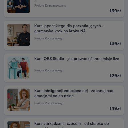
Znajdź interesujący Cię zakup i kliknij na niego, aby
Poziom
Zaawansowany
zobaczyć szczegóły. Jeśli chcesz pobrać fakturę,
159zł
kliknij przycisk Faktura (jeśli jest dostępny).
Możesz również znaleźć fakturę na stronie Google
Kurs japońskiego dla początkujących -
Pay. Przejdź pod ten adres: pay.google.com i zaloguj
gramatyka krok po kroku N4
się na swoje konto Google, z którego dokonano
Poziom
Podstawowy
zakupu. W sekcji Aktywność znajdziesz wszystkie
149zł
transakcje dokonane w Google Play. Kliknij daną
transakcję, aby zobaczyć szczegóły i pobrać fakturę.
Kurs OBS Studio - jak prowadzić transmisje live
Poziom
Podstawowy
129zł
Kurs inteligencji emocjonalnej - zapanuj nad
emocjami na co dzień
Poziom
Podstawowy
149zł
Kurs zarządzania czasem - od chaosu do