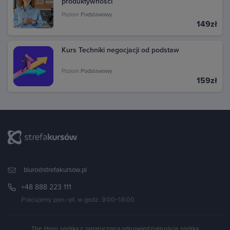
produktywności
Poziom
Podstawowy
149zł
Kurs Techniki negocjacji od podstaw
Poziom
Podstawowy
159zł
biuro@strefakursow.pl
+48 888 223 111
Pracujemy pon.–pt. w godz. 9:00–16:00
The Hero spółka z ograniczoną odpowiedzialnością spółka