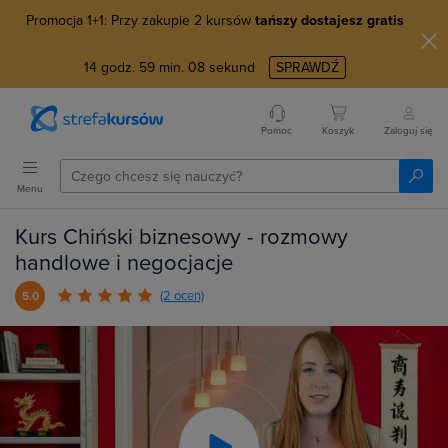
Promocja 1+1: Przy zakupie 2 kursów
tańszy dostajesz gratis
14
godz.
59
min.
07
sekund
SPRAWDŹ
Pomoc
Koszyk
Zaloguj się
Menu
Kurs Chiński biznesowy - rozmowy
handlowe i negocjacje
(2 ocen)
5.0