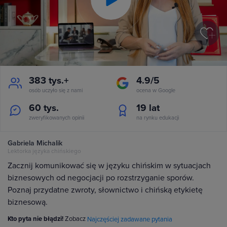
Play
Video
383 tys.+
4.9/5
osób uczyło się z nami
ocena w Google
60 tys.
19
lat
zweryfikowanych opinii
na rynku edukacji
Gabriela Michalik
Lektorka języka chińskiego
Zacznij komunikować się w języku chińskim w sytuacjach
biznesowych od negocjacji po rozstrzyganie sporów.
Poznaj przydatne zwroty, słownictwo i chińską etykietę
biznesową.
Kto pyta nie błądzi!
Zobacz
Najczęściej zadawane pytania