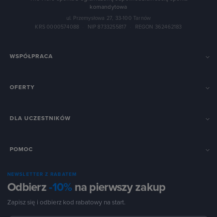
komandytowa
ul. Przemysłowa 27, 33-100 Tarnów
KRS 0000574088
·
NIP 8733255817
·
REGON 362462183
WSPÓŁPRACA
OFERTY
DLA UCZESTNIKÓW
POMOC
NEWSLETTER Z RABATEM
Odbierz
-10%
na pierwszy zakup
Zapisz się i odbierz kod rabatowy na start.