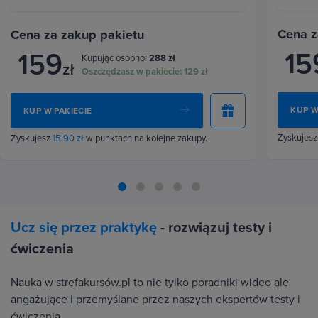
Cena z
Cena za zakup pakietu
15
159
Kupując osobno:
288 zł
zł
Oszczędzasz w pakiecie:
129 zł
KUP W
KUP W PAKIECIE
Zyskujes
Zyskujesz
15.90 zł
w punktach na kolejne zakupy.
Ucz się przez praktykę
- rozwiązuj testy i
ćwiczenia
Nauka w strefakursów.pl to nie tylko poradniki wideo ale
angażujące i przemyślane przez naszych ekspertów testy i
ćwiczenia