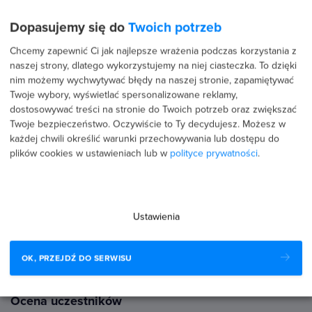
Przyjęcie i kontrola towaru
11
Dopasujemy się do
Twoich potrzeb
Reklamacje i skargi
12
Chcemy zapewnić Ci jak najlepsze wrażenia podczas korzystania z
naszej strony, dlatego wykorzystujemy na niej ciasteczka. To dzięki
nim możemy wychwytywać błędy na naszej stronie, zapamiętywać
Rozstrzyganie sporów
13
Twoje wybory, wyświetlać spersonalizowane reklamy,
dostosowywać treści na stronie do Twoich potrzeb oraz zwiększać
Szukanie pracy
Twoje bezpieczeństwo. Oczywiście to Ty decydujesz.
Możesz w
14
każdej chwili określić warunki przechowywania lub dostępu do
plików cookies w ustawieniach lub w
polityce prywatności
.
Słownictwo uzupełniające
15
Ustawienia
STANDARD WYDAWNICZY
5 ETAPÓW
Zanim ten kurs trafił do Ciebie,
wycięliśmy wszystko, co Cię nie
rozwija.
OK, PRZEJDŹ DO SERWISU
Ocena uczestników