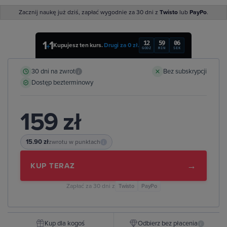
Zacznij naukę już dziś, zapłać wygodnie za 30 dni z
Twisto
lub
PayPo
.
1
1
12
59
06
+
Kupujesz ten kurs.
Drugi za 0 zł.
GODZ
MIN
SEK
30 dni na zwrot
Bez subskrypcji
i
Dostęp bezterminowy
159 zł
15.90 zł
zwrotu w punktach
i
→
KUP TERAZ
Zapłać za 30 dni z
Twisto
PayPo
Kup dla kogoś
Odbierz bez płacenia
i