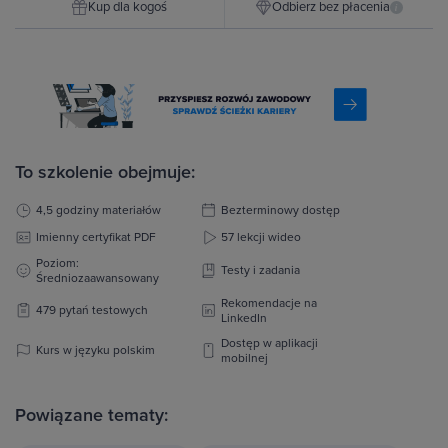
Kup dla kogoś
Odbierz bez płacenia
i
To szkolenie obejmuje:
4,5 godziny materiałów
Bezterminowy dostęp
Imienny certyfikat PDF
57 lekcji wideo
Poziom:
Testy i zadania
Średniozaawansowany
Rekomendacje na
479 pytań testowych
LinkedIn
Dostęp w aplikacji
Kurs w języku polskim
mobilnej
Powiązane tematy: