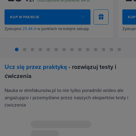
Oszczędzasz w pakiecie:
64 zł
KUP W PAKIECIE
KUP
Zyskujesz
25.44 zł
w punktach na kolejne zakupy.
Zyskuj
Ucz się przez praktykę
- rozwiązuj testy i
ćwiczenia
Nauka w strefakursów.pl to nie tylko poradniki wideo ale
angażujące i przemyślane przez naszych ekspertów testy i
ćwiczenia