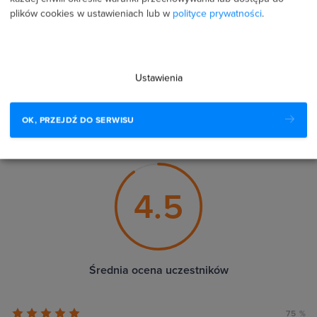
60739 użytkowników
plików cookies w ustawieniach lub w
polityce prywatności
.
oceniło i
zrecenzowało szkolenia strefakursów.pl
Średnia ocena uczestników w niezależnym serwisie
Ustawienia
Google to
4.9/5
⭐⭐⭐⭐⭐ z
3149 wszystkich opinii.
OK, PRZEJDŹ DO SERWISU
4.5
Średnia ocena uczestników
75 %