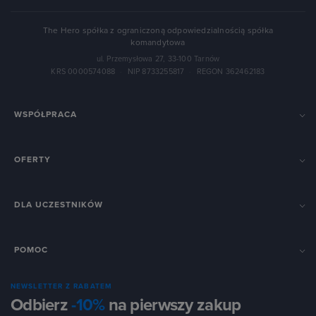
The Hero spółka z ograniczoną odpowiedzialnością spółka
komandytowa
ul. Przemysłowa 27, 33-100 Tarnów
KRS 0000574088
·
NIP 8733255817
·
REGON 362462183
WSPÓŁPRACA
OFERTY
DLA UCZESTNIKÓW
POMOC
NEWSLETTER Z RABATEM
Odbierz
-10%
na pierwszy zakup