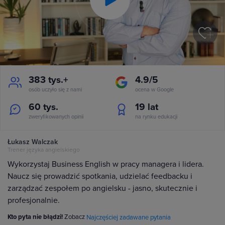
Play
Video
383 tys.+
4.9/5
osób uczyło się z nami
ocena w Google
60 tys.
19
lat
zweryfikowanych opinii
na rynku edukacji
Łukasz Walczak
Trener języka angielskiego
Wykorzystaj Business English w pracy managera i lidera.
Naucz się prowadzić spotkania, udzielać feedbacku i
zarządzać zespołem po angielsku - jasno, skutecznie i
profesjonalnie.
Kto pyta nie błądzi!
Zobacz
Najczęściej zadawane pytania