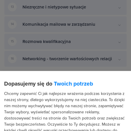
Niezręczne i nietypowe sytuacje
13
Komunikacja mailowa w zarządzaniu
14
Rozmowa kwalifikacyjna
15
Networking - tworzenie wartościowych relacji
16
Dopasujemy się do
Twoich potrzeb
STANDARD WYDAWNICZY
5 ETAPÓW
Zanim ten kurs trafił do Ciebie,
wycięliśmy wszystko, co Cię nie
rozwija.
Chcemy zapewnić Ci jak najlepsze wrażenia podczas korzystania z
naszej strony, dlatego wykorzystujemy na niej ciasteczka. To dzięki
nim możemy wychwytywać błędy na naszej stronie, zapamiętywać
Twoje wybory, wyświetlać spersonalizowane reklamy,
Ocena uczestników
dostosowywać treści na stronie do Twoich potrzeb oraz zwiększać
Twoje bezpieczeństwo. Oczywiście to Ty decydujesz.
Możesz w
każdej chwili określić warunki przechowywania lub dostępu do