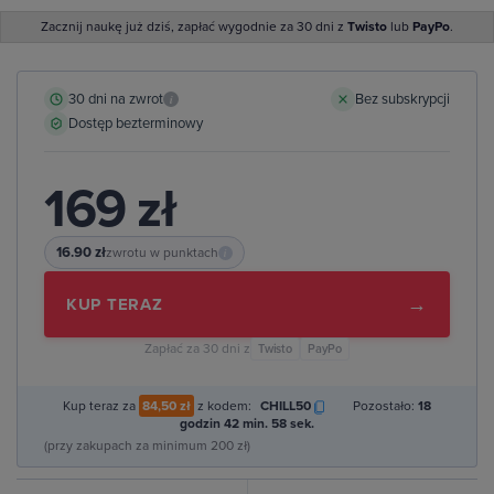
Zacznij naukę już dziś, zapłać wygodnie za 30 dni z
Twisto
lub
PayPo
.
30 dni na zwrot
Bez subskrypcji
i
Dostęp bezterminowy
169 zł
16.90 zł
zwrotu w punktach
i
→
KUP TERAZ
Zapłać za 30 dni z
Twisto
PayPo
Kup teraz za
84,50 zł
z kodem:
CHILL50
Pozostało:
18
godzin 42 min. 57 sek.
(przy zakupach za minimum 200 zł)