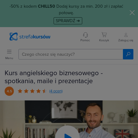
-50% z kodem
CHILL50
Dodaj kursy za min. 200 zł i zapłać
połowę.
SPRAWDŹ ➜
Pomoc
Koszyk
Zaloguj się
Menu
Kurs angielskiego biznesowego -
spotkania, maile i prezentacje
(4 ocen)
4.5