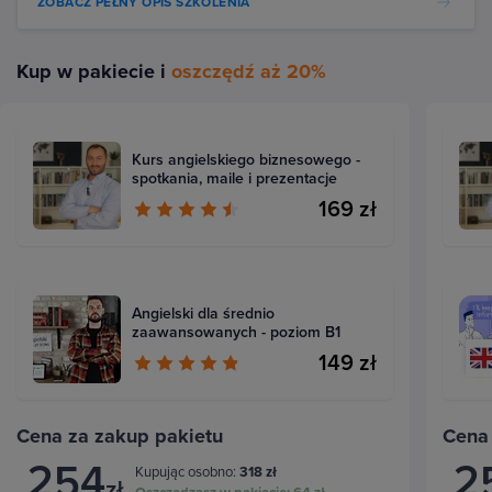
ZOBACZ PEŁNY OPIS SZKOLENIA
Kup w pakiecie i
oszczędź aż 20%
Kurs angielskiego biznesowego -
spotkania, maile i prezentacje
169 zł
Angielski dla średnio
zaawansowanych - poziom B1
149 zł
Cena za zakup pakietu
Cena
254
2
Kupując osobno:
318 zł
zł