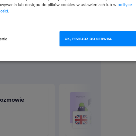
wywania lub dostępu do plików cookies w ustawieniach lub w
polityce
ości
.
enia
OK, PRZEJDŹ DO SERWISU
ne zwroty
rzypadku rozmowy kwalifikacyjnej,
u poznasz masę takich właśnie
 rozmowie
niach, sytuacjach i kontekstach.
ie możesz szukać dodatkowych
kacje, czy umiejętności dla