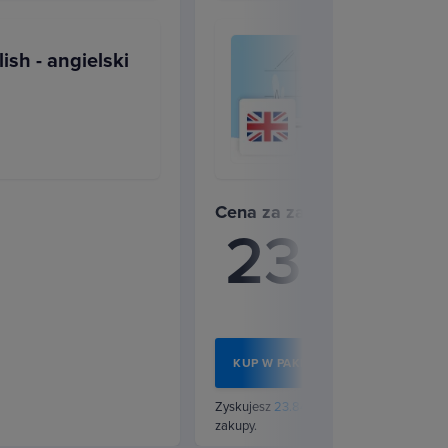
 zrobisz dobre pierwsze wrażenie i
ish - angielski
prócz branżowego słownictwa
u,
które pomogą Ci nieco rozluźnić
e lody.
Cena za zakup pakietu
238
Kupując osob
zł
Oszczędzasz 
KUP W PAKIECIE
Zyskujesz
23.84 zł
w punktach na kolejn
zakupy.