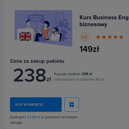
Dzięki nim zaprezentujesz się, jako profesjonalista,
Kurs Business Engl
będziesz mieć pewność, że nic Cię nie zaskoczy. O
biznesowy
poznasz też zwroty przydatne w typowym small-talk
atmosferę podczas job interview i przełamać pierwsz
4.8
149zł
Cena za zakup pakietu
238
Kupując osobno:
298 zł
zł
Oszczędzasz w pakiecie:
60 zł
KUP W PAKIECIE
Zyskujesz
23.84 zł
w punktach na kolejne
zakupy.