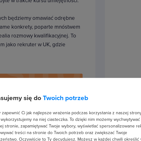
byte w trakcie kursu umiejętności.
tórych będziemy omawiać odrębne
 same konkrety, poparte mnóstwem
ealia rozmowy kwalifikacyjnej. To
m jako rekruter w UK, gdzie
sujemy się do
Twoich potrzeb
zapewnić Ci jak najlepsze wrażenia podczas korzystania z naszej strony
 wykorzystujemy na niej ciasteczka. To dzięki nim możemy wychwytywać
ej stronie, zapamiętywać Twoje wybory, wyświetlać spersonalizowane re
wywać treści na stronie do Twoich potrzeb oraz zwiększać Twoje
zeństwo. Oczywiście to Ty decydujesz.
Możesz w każdej chwili określić