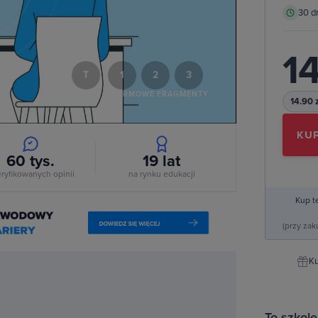
30 d
deo
14
T
1
2
3
DARMOWE FRAGMENTY
14.90 
KUP
60 tys.
19
lat
ryfikowanych opinii
na rynku edukacji
Kup t
(przy za
Ku
To szkole