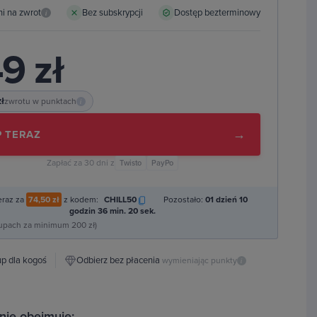
ni na zwrot
Bez subskrypcji
Dostęp bezterminowy
i
9 zł
zł
zwrotu w punktach
i
→
 TERAZ
Zapłać za 30 dni z
Twisto
PayPo
eraz za
74,50 zł
z kodem:
CHILL50
Pozostało:
01 dzień 10
godzin 36 min. 19 sek.
kupach za minimum 200 zł)
p dla kogoś
Odbierz bez płacenia
wymieniając punkty
i
nie obejmuje: