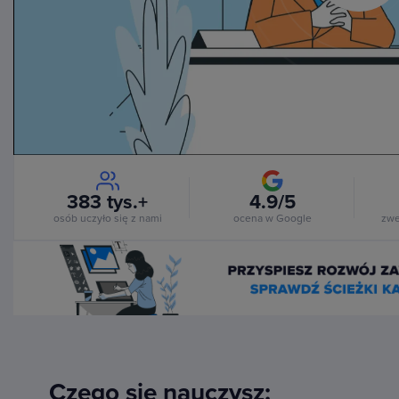
Vi
383 tys.+
4.9/5
osób uczyło się z nami
ocena w Google
zwe
Czego się nauczysz: