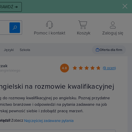
RAWDŹ ➜
Pomoc i kontakt
Koszyk
Zaloguj się
Oferta dla firm
Języki
Szkoła
czak
(9 ocen)
4.8
 angielskiego
ngielski na rozmowie kwalifikacyjnej
ię do rozmowy kwalifikacyjnej po angielsku. Poznaj przydatne
wnictwo branżowe i odpowiedzi na pytania zadawane na job
Zyskaj pewność siebie i zdobądź pracę marzeń.
błądzi!
Zobacz
Najczęściej zadawane pytania