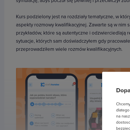
symulację, abyś poczuł się pewniej i przećwiczył zdo
Kurs podzielony jest na rozdziały tematyczne, w k
aspekty rozmowy kwalifikacyjnej. Zawarte są w nim
przykładów, które są autentyczne i odzwierciedlają r
sytuacje, których sam doświadczyłem gdy pracowałe
przeprowadziłem wiele rozmów kwalifikacyjnych.
Dopa
Chcemy 
dlatego
na nasz
dostoso
bezpiec