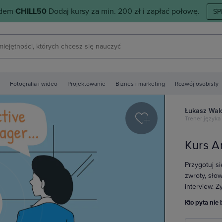
odem
CHILL50
Dodaj kursy za min. 200 zł i zapłać połowę.
SP
Fotografia i wideo
Projektowanie
Biznes i marketing
Rozwój osobisty
Łukasz Wal
Trener języka
Kurs A
Przygotuj s
zwroty, sło
interview. 
Kto pyta nie 
y