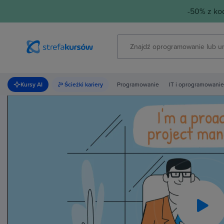
-50% z k
Kursy AI
Ścieżki kariery
Programowanie
IT i oprogramowanie
Pla