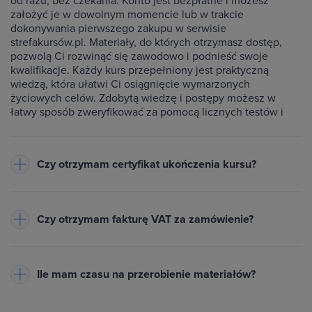
od razu, bez czekania. Konto jest bezpłatne i możesz
założyć je w dowolnym momencie lub w trakcie
dokonywania pierwszego zakupu w serwisie
strefakursów.pl. Materiały, do których otrzymasz dostęp,
pozwolą Ci rozwinąć się zawodowo i podnieść swoje
kwalifikacje. Każdy kurs przepełniony jest praktyczną
wiedzą, która ułatwi Ci osiągnięcie wymarzonych
życiowych celów. Zdobytą wiedzę i postępy możesz w
łatwy sposób zweryfikować za pomocą licznych testów i
ćwiczeń dołączonych do każdego kursu.
Czy otrzymam certyfikat ukończenia kursu?
Do każdego ukończonego przez Ciebie kursu wystawiamy
imienny certyfikat w formacie PDF - będzie on dostępny na
Czy otrzymam fakturę VAT za zamówienie?
Twoim koncie w zakładce Certyfikaty. Warunkiem jego
otrzymania jest zaliczenie testów dołączonych do kursu
Tak, do każdego zamówienia wystawiamy fakturę VAT
oraz obejrzenie wszystkich lekcji. Na certyfikacie znajduje
(23%) lub paragon
- w zależności od danych podanych przy
się Twoje imię oraz nazwisko, nazwa ukończonego kursu,
Ile mam czasu na przerobienie materiałów?
zakupie. Pobierzesz ją z zakładki Historia zamówień na
data wystawienia i unikalny numer certyfikatu. Certyfikat
swoim koncie. Powiadomimy Cię mailowo, gdy dokument
możesz wydrukować lub opublikować w Internecie za
Tyle, ile potrzebujesz! Uczysz się we własnym tempie - bez
będzie gotowy.
pośrednictwem specjalnego odnośnika np. na LinkedIn lub