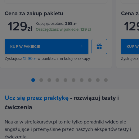
Cena za zakup pakietu
Cena z
129
12
Kupując osobno:
258 zł
zł
Oszczędzasz w pakiecie:
129 zł
KUP W PAKIECIE
KUP W
Zyskujesz
12.90 zł
w punktach na kolejne zakupy.
Zyskujes
Ucz się przez praktykę
- rozwiązuj testy i
ćwiczenia
Nauka w strefakursów.pl to nie tylko poradniki wideo ale
angażujące i przemyślane przez naszych ekspertów testy i
ćwiczenia