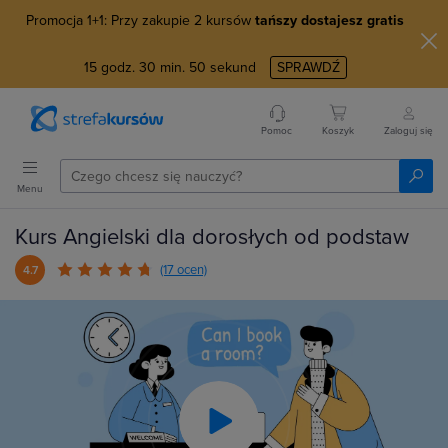
Promocja 1+1: Przy zakupie 2 kursów
tańszy dostajesz gratis
15
godz.
30
min.
49
sekund
SPRAWDŹ
Pomoc
Koszyk
Zaloguj się
Menu
Kurs Angielski dla dorosłych od podstaw
(17 ocen)
4.7
Play
Video