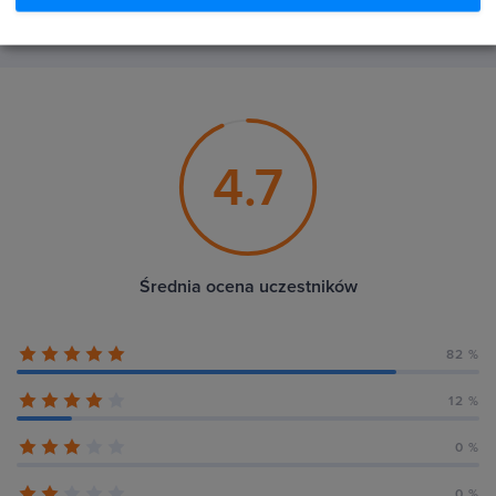
4.7
Średnia ocena uczestników
82 %
12 %
0 %
0 %