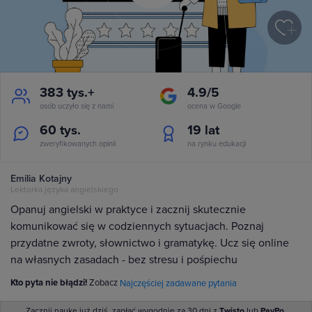
383 tys.+
4.9/5
osób uczyło się z nami
ocena w Google
60 tys.
19
lat
zweryfikowanych opinii
na rynku edukacji
Emilia Kotajny
Lektorka języka angielskiego
Opanuj angielski w praktyce i zacznij skutecznie
komunikować się w codziennych sytuacjach. Poznaj
przydatne zwroty, słownictwo i gramatykę. Ucz się online
na własnych zasadach - bez stresu i pośpiechu
Kto pyta nie błądzi!
Zobacz
Najczęściej zadawane pytania
Zacznij naukę już dziś, zapłać wygodnie za 30 dni z
Twisto
lub
PayPo
.