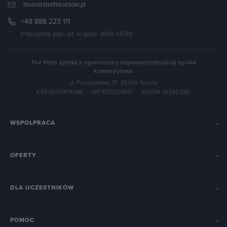
biuro@strefakursow.pl
+48 888 223 111
Pracujemy pon.–pt. w godz. 9:00–16:00
The Hero spółka z ograniczoną odpowiedzialnością spółka
komandytowa
ul. Przemysłowa 27, 33-100 Tarnów
KRS 0000574088
·
NIP 8733255817
·
REGON 362462183
WSPÓŁPRACA
OFERTY
DLA UCZESTNIKÓW
POMOC