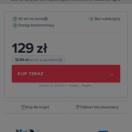
30 dni na zwrot
Bez subskrypcji
i
Dostęp bezterminowy
129 zł
12.90 zł
zwrotu w punktach
i
→
KUP TERAZ
Zapłać za 30 dni z
Twisto
PayPo
Kup dla kogoś
Odbierz bez płacenia
i