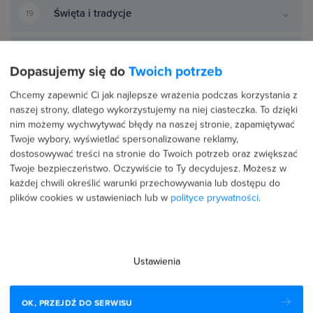
Święta i tradycje
19
Podstawy technologii
20
Dopasujemy się do
Twoich potrzeb
Chcemy zapewnić Ci jak najlepsze wrażenia podczas korzystania z
naszej strony, dlatego wykorzystujemy na niej ciasteczka. To dzięki
STANDARD WYDAWNICZY
5 ETAPÓW
nim możemy wychwytywać błędy na naszej stronie, zapamiętywać
Zanim ten kurs trafił do Ciebie,
wycięliśmy wszystko, co Cię nie
rozwija.
Twoje wybory, wyświetlać spersonalizowane reklamy,
dostosowywać treści na stronie do Twoich potrzeb oraz zwiększać
Twoje bezpieczeństwo. Oczywiście to Ty decydujesz.
Możesz w
każdej chwili określić warunki przechowywania lub dostępu do
Ocena uczestników
plików cookies w ustawieniach lub w
polityce prywatności
.
60754 użytkowników
oceniło i
zrecenzowało szkolenia strefakursów.pl
Ustawienia
Średnia ocena uczestników w niezależnym serwisie
OK, PRZEJDŹ DO SERWISU
Google to
4.9/5
⭐⭐⭐⭐⭐ z
3149 wszystkich opinii.