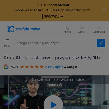
-60% z kodem
SUN60
Dodaj kursy za min. 300 zł i złap słoneczny rabat!
SPRAWDŹ ➜
Pomoc
Koszyk
Zaloguj się
Menu
Kurs AI dla testerów - przyspiesz testy 10x
4.9/5
z
3149 opinii
w Google
To szkolenie zawiera napisy.
Play
Video