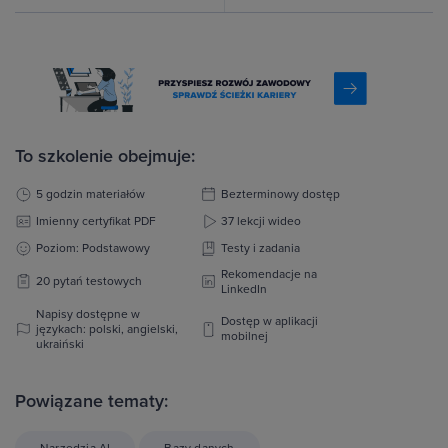
To szkolenie obejmuje:
5 godzin materiałów
Bezterminowy dostęp
Imienny certyfikat PDF
37 lekcji wideo
Poziom: Podstawowy
Testy i zadania
Rekomendacje na
20 pytań testowych
LinkedIn
Napisy dostępne w
Dostęp w aplikacji
językach: polski, angielski,
mobilnej
ukraiński
Powiązane tematy:
Narzędzia AI
Bazy danych