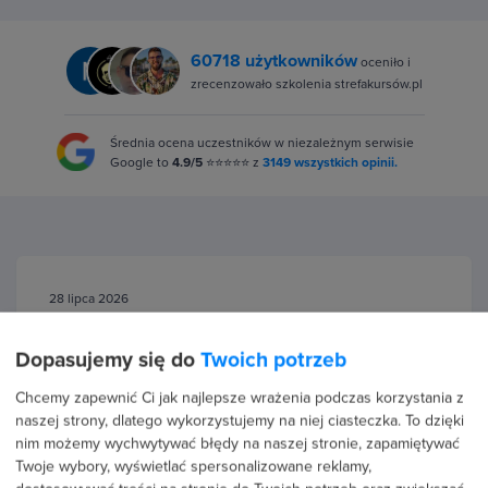
60718 użytkowników
oceniło i
zrecenzowało szkolenia strefakursów.pl
Średnia ocena uczestników w niezależnym serwisie
Google to
4.9/5
⭐⭐⭐⭐⭐ z
3149 wszystkich opinii.
28 lipca 2026
Bernard Siczek
5.0
Dopasujemy się do
Twoich potrzeb
Strefa Kursów odegrała ogromną rolę w moim rozwoju
Chcemy zapewnić Ci jak najlepsze wrażenia podczas korzystania z
zawodowym. Dzięki zdobytej wiedzy zdecydowałem się
naszej strony, dlatego wykorzystujemy na niej ciasteczka. To dzięki
na przebranżowienie i otwarcie własnej działalności
nim możemy wychwytywać błędy na naszej stronie, zapamiętywać
gospodarczej. Kursy…
Czytaj więcej
Twoje wybory, wyświetlać spersonalizowane reklamy,