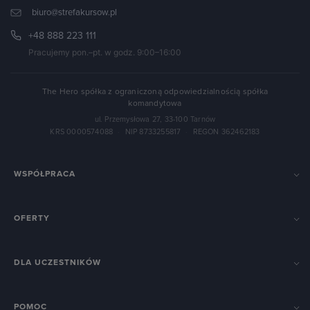
biuro@strefakursow.pl
+48 888 223 111
Pracujemy pon.–pt. w godz. 9:00–16:00
The Hero spółka z ograniczoną odpowiedzialnością spółka
komandytowa
ul. Przemysłowa 27, 33-100 Tarnów
KRS 0000574088
·
NIP 8733255817
·
REGON 362462183
WSPÓŁPRACA
OFERTY
DLA UCZESTNIKÓW
POMOC