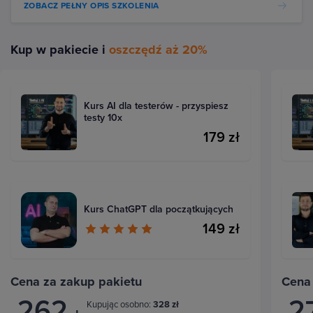
ZOBACZ PEŁNY OPIS SZKOLENIA
Kup w pakiecie i
oszczędź aż 20%
Kurs AI dla testerów - przyspiesz
testy 10x
179 zł
Kurs ChatGPT dla początkujących
149 zł
Cena za zakup pakietu
Cena
262
2
Kupując osobno:
328 zł