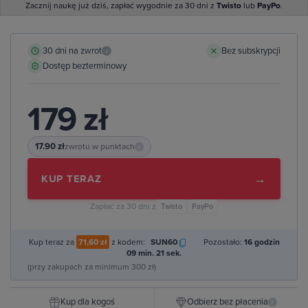
Zacznij naukę już dziś, zapłać wygodnie za 30 dni z
Twisto
lub
PayPo
.
30 dni na zwrot
Bez subskrypcji
i
Dostęp bezterminowy
179 zł
17.90 zł
zwrotu w punktach
i
→
KUP TERAZ
Zapłać za 30 dni z
Twisto
PayPo
Kup teraz za
71,60 zł
z kodem:
SUN60
Pozostało:
16 godzin
09 min. 20 sek.
(przy zakupach za minimum 300 zł)
Kup dla kogoś
Odbierz bez płacenia
i