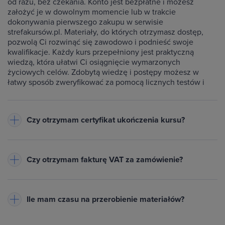
od razu, bez czekania. Konto jest bezpłatne i możesz
założyć je w dowolnym momencie lub w trakcie
dokonywania pierwszego zakupu w serwisie
strefakursów.pl. Materiały, do których otrzymasz dostęp,
pozwolą Ci rozwinąć się zawodowo i podnieść swoje
kwalifikacje. Każdy kurs przepełniony jest praktyczną
wiedzą, która ułatwi Ci osiągnięcie wymarzonych
życiowych celów. Zdobytą wiedzę i postępy możesz w
łatwy sposób zweryfikować za pomocą licznych testów i
ćwiczeń dołączonych do każdego kursu.
Czy otrzymam certyfikat ukończenia kursu?
Do każdego ukończonego przez Ciebie kursu wystawiamy
imienny certyfikat w formacie PDF - będzie on dostępny na
Czy otrzymam fakturę VAT za zamówienie?
Twoim koncie w zakładce Certyfikaty. Warunkiem jego
otrzymania jest zaliczenie testów dołączonych do kursu
Tak, do każdego zamówienia wystawiamy fakturę VAT
oraz obejrzenie wszystkich lekcji. Na certyfikacie znajduje
(23%) lub paragon
- w zależności od danych podanych przy
się Twoje imię oraz nazwisko, nazwa ukończonego kursu,
Ile mam czasu na przerobienie materiałów?
zakupie. Pobierzesz ją z zakładki Historia zamówień na
data wystawienia i unikalny numer certyfikatu. Certyfikat
swoim koncie. Powiadomimy Cię mailowo, gdy dokument
możesz wydrukować lub opublikować w Internecie za
Tyle, ile potrzebujesz! Uczysz się we własnym tempie - bez
będzie gotowy.
pośrednictwem specjalnego odnośnika np. na LinkedIn lub