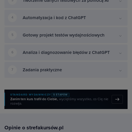
Tworzenie danych testowych za pomocą AI
3
Automatyzacja i kod z ChatGPT
4
Gotowy projekt testów wydajnościowych
5
Analiza i diagnozowanie błędów z ChatGPT
6
Zadania praktyczne
7
STANDARD WYDAWNICZY
5 ETAPÓW
Zanim ten kurs trafił do Ciebie,
wycięliśmy wszystko, co Cię nie
rozwija.
Opinie o strefakursów.pl