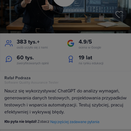
383 tys.+
4.9/5
osób uczyło się z nami
ocena w Google
60 tys.
19
lat
zweryfikowanych opinii
na rynku edukacji
Rafał Podraza
Software Quality Assurance Tester
Naucz się wykorzystywać ChatGPT do analizy wymagań,
generowania danych testowych, projektowania przypadków
testowych i wsparcia automatyzacji. Testuj szybciej, pracuj
efektywniej i wykrywaj błędy.
Kto pyta nie błądzi!
Zobacz
Najczęściej zadawane pytania