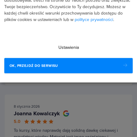
dostosowywać treści na stronie do Twoich potrzeb oraz zwiększać
Twoje bezpieczeństwo. Oczywiście to Ty decydujesz.
Możesz w
każdej chwili określić warunki przechowywania lub dostępu do
plików cookies w ustawieniach lub w
polityce prywatności
.
11 lutego 2026
Karolina Gawron
5.0
Ustawienia
Bardzo dobra platforma szkoleniowa. Kupiłam kilkanaście
kursów, robię je w swoim tempie. Zdobyłam kilka
certyfikatów, które mogłam wpisać w CV. Co mi się
OK, PRZEJDŹ DO SERWISU
podoba? -Szybki i…
Czytaj więcej
8 stycznia 2026
Joanna Kowalczyk
5.0
To kursy, które naprawdę dają solidną dawkę ciekawej i
przydatnej wiedzy. Materiał jest jasno wyjaśniony i