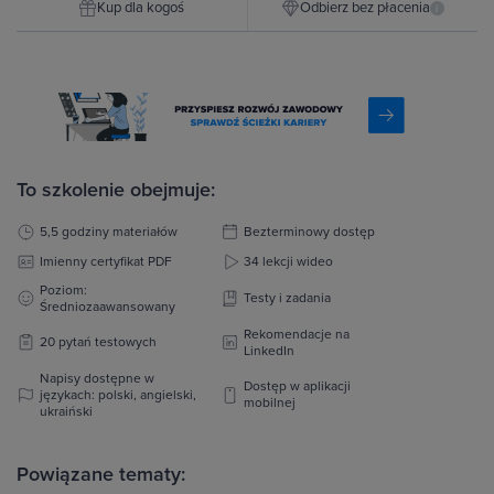
Kup dla kogoś
Odbierz bez płacenia
i
To szkolenie obejmuje:
5,5 godziny materiałów
Bezterminowy dostęp
Imienny certyfikat PDF
34 lekcji wideo
Poziom:
Testy i zadania
Średniozaawansowany
Rekomendacje na
20 pytań testowych
LinkedIn
Napisy dostępne w
Dostęp w aplikacji
językach: polski, angielski,
mobilnej
ukraiński
Powiązane tematy: