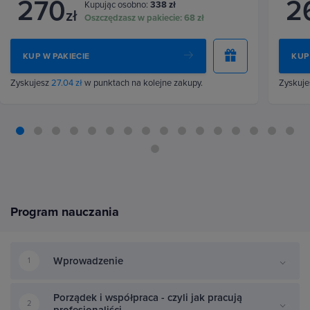
270
2
Kupując osobno:
338 zł
zł
Oszczędzasz w pakiecie:
68 zł
KUP W PAKIECIE
KUP
Zyskujesz
27.04 zł
w punktach na kolejne zakupy.
Zyskuj
Program nauczania
Wprowadzenie
1
Porządek i współpraca - czyli jak pracują
2
profesjonaliści