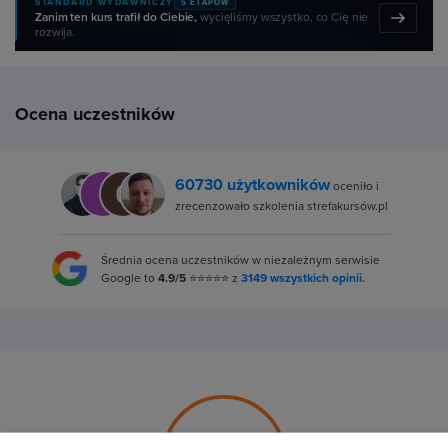
STANDARD WYDAWNICZY
5 ETAPÓW
Zanim ten kurs trafił do Ciebie,
wycięliśmy wszystko, co Cię nie
rozwija.
Ocena uczestników
60730 użytkowników
oceniło i
zrecenzowało szkolenia strefakursów.pl
Średnia ocena uczestników w niezależnym serwisie
Google to
4.9/5
⭐⭐⭐⭐⭐ z
3149 wszystkich opinii.