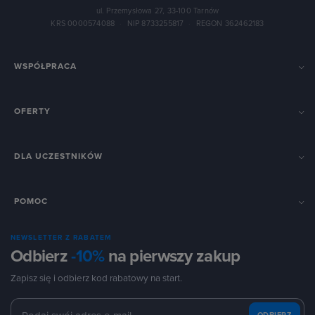
ul. Przemysłowa 27, 33-100 Tarnów
KRS 0000574088
·
NIP 8733255817
·
REGON 362462183
WSPÓŁPRACA
OFERTY
DLA UCZESTNIKÓW
POMOC
NEWSLETTER Z RABATEM
Odbierz
-10%
na pierwszy zakup
Zapisz się i odbierz kod rabatowy na start.