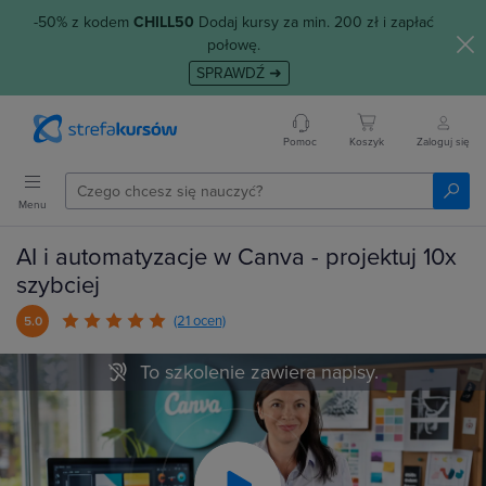
-50% z kodem
CHILL50
Dodaj kursy za min. 200 zł i zapłać
połowę.
SPRAWDŹ ➜
Pomoc
Koszyk
Zaloguj się
Menu
AI i automatyzacje w Canva - projektuj 10x
szybciej
(21 ocen)
5.0
To szkolenie zawiera napisy.