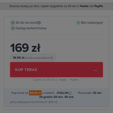
Zacznij naukę już dziś, zapłać wygodnie za 30 dni z
Twisto
lub
PayPo
.
30 dni na zwrot
Bez subskrypcji
i
Dostęp bezterminowy
169 zł
16.90 zł
zwrotu w punktach
i
→
KUP TERAZ
Zapłać za 30 dni z
Twisto
PayPo
Kup teraz za
84,50 zł
z kodem:
CHILL50
Pozostało:
02 dni
20 godzin 29 min. 37 sek.
(przy zakupach za minimum 200 zł)