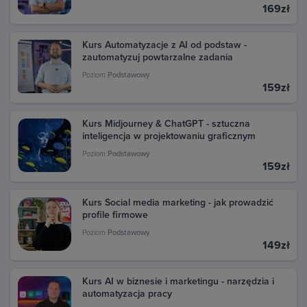
zobaczyć szczegóły. Jeśli chcesz pobrać fakturę,
169zł
kliknij przycisk Faktura (jeśli jest dostępny).
Możesz również znaleźć fakturę na stronie Google
Kurs Automatyzacje z AI od podstaw -
Pay. Przejdź pod ten adres: pay.google.com i zaloguj
zautomatyzuj powtarzalne zadania
się na swoje konto Google, z którego dokonano
Poziom
Podstawowy
zakupu. W sekcji Aktywność znajdziesz wszystkie
159zł
transakcje dokonane w Google Play. Kliknij daną
transakcję, aby zobaczyć szczegóły i pobrać fakturę.
Kurs Midjourney & ChatGPT - sztuczna
inteligencja w projektowaniu graficznym
Poziom
Podstawowy
159zł
Kurs Social media marketing - jak prowadzić
profile firmowe
Poziom
Podstawowy
149zł
Kurs AI w biznesie i marketingu - narzędzia i
automatyzacja pracy