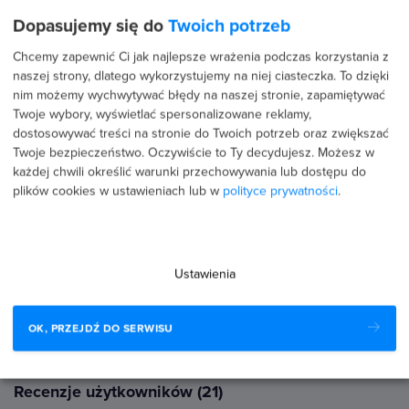
5.0
Dopasujemy się do
Twoich potrzeb
Chcemy zapewnić Ci jak najlepsze wrażenia podczas korzystania z
naszej strony, dlatego wykorzystujemy na niej ciasteczka. To dzięki
Średnia ocena uczestników
nim możemy wychwytywać błędy na naszej stronie, zapamiętywać
Twoje wybory, wyświetlać spersonalizowane reklamy,
dostosowywać treści na stronie do Twoich potrzeb oraz zwiększać
95 %
Twoje bezpieczeństwo. Oczywiście to Ty decydujesz.
Możesz w
każdej chwili określić warunki przechowywania lub dostępu do
5 %
plików cookies w ustawieniach lub w
polityce prywatności
.
0 %
0 %
Ustawienia
0 %
OK, PRZEJDŹ DO SERWISU
Recenzje użytkowników (21)