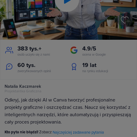
Play
Video
383 tys.+
4.9/5
osób uczyło się z nami
ocena w Google
60 tys.
19
lat
zweryfikowanych opinii
na rynku edukacji
Natalia Kaczmarek
Projektantka Graficzna
Odkryj, jak dzięki AI w Canva tworzyć profesjonalne
projekty graficzne i oszczędzać czas. Naucz się korzystać z
inteligentnych narzędzi, które automatyzują i przyspieszają
cały proces projektowania.
Kto pyta nie błądzi!
Zobacz
Najczęściej zadawane pytania