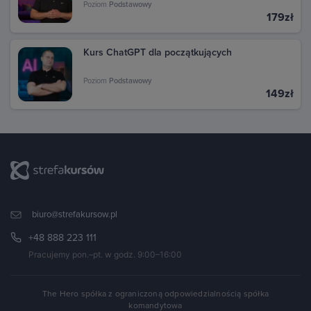
Poziom
Podstawowy
179zł
Kurs ChatGPT dla początkujących
Poziom
Podstawowy
149zł
biuro@strefakursow.pl
+48 888 223 111
Pracujemy pon.–pt. w godz. 9:00–16:00
The Hero spółka z ograniczoną odpowiedzialnością spółka
komandytowa