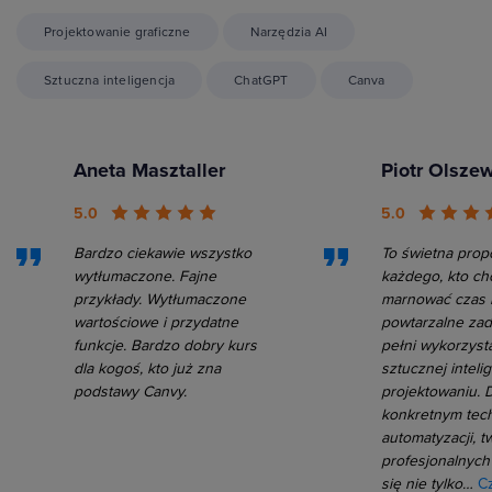
Projektowanie graficzne
Narzędzia AI
Sztuczna inteligencja
ChatGPT
Canva
Aneta Masztaller
Piotr Olsze
5.0
5.0
Bardzo ciekawie wszystko
To świetna prop
wytłumaczone. Fajne
każdego, kto ch
przykłady. Wytłumaczone
marnować czas 
wartościowe i przydatne
powtarzalne zad
funkcje. Bardzo dobry kurs
pełni wykorzyst
dla kogoś, kto już zna
sztucznej intelig
podstawy Canvy.
projektowaniu. D
konkretnym tec
automatyzacji, t
profesjonalnych 
się nie tylko…
Cz