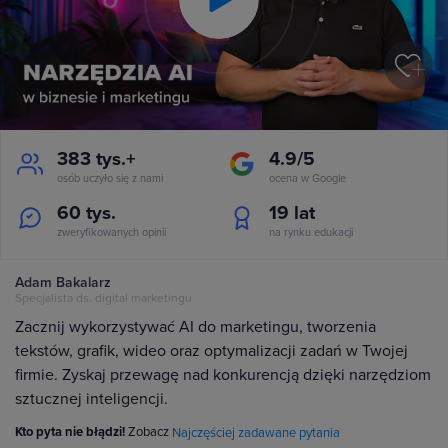
Play
Video
383 tys.+
4.9/5
osób uczyło się z nami
ocena w Google
60 tys.
19
lat
zweryfikowanych opinii
na rynku edukacji
Adam Bakalarz
Specjalista ds. digital marketingu
Zacznij wykorzystywać AI do marketingu, tworzenia
tekstów, grafik, wideo oraz optymalizacji zadań w Twojej
firmie. Zyskaj przewagę nad konkurencją dzięki narzędziom
sztucznej inteligencji.
Kto pyta nie błądzi!
Zobacz
Najczęściej zadawane pytania