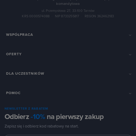
komandytowa
ul. Przemysłowa 27, 33-100 Tarnów
KRS 0000574088
·
NIP 8733255817
·
REGON 362462183
WSPÓŁPRACA
OFERTY
DLA UCZESTNIKÓW
POMOC
NEWSLETTER Z RABATEM
Odbierz
-10%
na pierwszy zakup
Zapisz się i odbierz kod rabatowy na start.