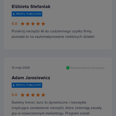
Elżbieta Stefaniak
PROFIL PUBLICZNY
5.0
Przekrój narzędzi AI do codziennego użytku firmy,
pozwala to na zautomatyzowanie niektórych działań
12 maja 2026
Potwierdzona transakcja
Adam Jarosiewicz
PROFIL PUBLICZNY
5.0
Świetny trener, kurs to dynamiczne i niezwykle
inspirujące zestawienie narzędzi, które zmieniają zasady
gry w nowoczesnym marketingu. Program został