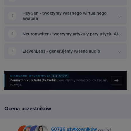
HeyGen - tworzymy własnego wirtualnego
5
awatara
Neuronwriter - tworzymy artykuły przy użyciu AI
6
ElevenLabs - generujemy własne audio
7
STANDARD WYDAWNICZY
5 ETAPÓW
Zanim ten kurs trafił do Ciebie,
wycięliśmy wszystko, co Cię nie
rozwija.
Ocena uczestników
60726 użytkowników
oceniło i