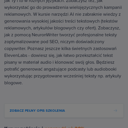
jak Ty i to w różnych językach. Zobaczysz też, jak
wykorzystać go do prowadzenia wielojęzycznych kampanii
reklamowych. W kursie narzędzi AI nie zabraknie wiedzy z
generowania wysokiej jakości treści tekstowych (tekstów
reklamowych, artykułów blogowych czy ofert). Zobaczysz,
jak z pomocą NeuronWriter tworzyć profesjonalne teksty
zoptymalizowane pod SEO, niczym doświadczony
copywriter. Poznasz jeszcze kilka świetnych zastosowań
ElevenLabs - dowiesz się, jak łatwo przekształcić tekst
pisany w materiał audio i klonować swój głos. Będziesz
potrafić generować angażujące podcasty lub audiobooki
wykorzystując przygotowane wcześniej teksty np. artykuły
blogowe.
ZOBACZ PEŁNY OPIS SZKOLENIA