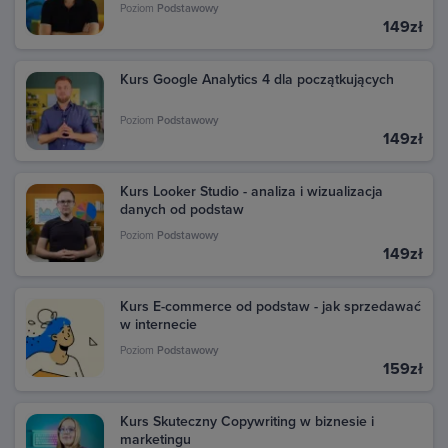
Poziom
Podstawowy
149zł
Możesz również znaleźć fakturę na stronie Google
Pay. Przejdź pod ten adres: pay.google.com i zaloguj
się na swoje konto Google, z którego dokonano
Kurs Google Analytics 4 dla początkujących
zakupu. W sekcji Aktywność znajdziesz wszystkie
transakcje dokonane w Google Play. Kliknij daną
Poziom
Podstawowy
149zł
transakcję, aby zobaczyć szczegóły i pobrać fakturę.
Kurs Looker Studio - analiza i wizualizacja
danych od podstaw
Poziom
Podstawowy
149zł
Kurs E-commerce od podstaw - jak sprzedawać
w internecie
Poziom
Podstawowy
159zł
Kurs Skuteczny Copywriting w biznesie i
marketingu