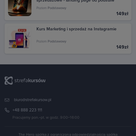
sprzedażowe - landing page od podstaw
Poziom
Podstawowy
149zł
Kurs Marketing i sprzedaż na Instagramie
Poziom
Podstawowy
149zł
biuro@strefakursow.pl
+48 888 223 111
Pracujemy pon.–pt. w godz. 9:00–16:00
The Hero spółka z ograniczoną odpowiedzialnością spółka