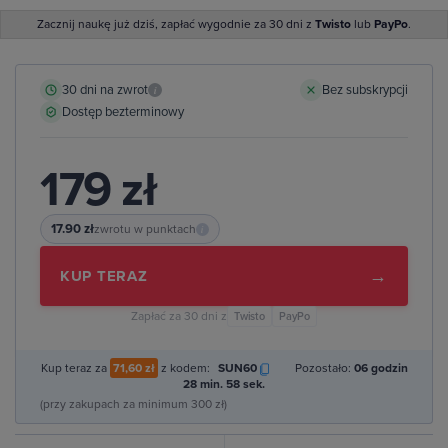
Zacznij naukę już dziś, zapłać wygodnie za 30 dni z
Twisto
lub
PayPo
.
30 dni na zwrot
Bez subskrypcji
i
Dostęp bezterminowy
179 zł
17.90 zł
zwrotu w punktach
i
→
KUP TERAZ
Zapłać za 30 dni z
Twisto
PayPo
Kup teraz za
71,60 zł
z kodem:
SUN60
Pozostało:
06 godzin
28 min. 57 sek.
(przy zakupach za minimum 300 zł)