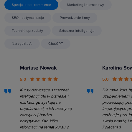
Specjalista e-commerce
Marketing internetowy
SEO i optymalizacja
Prowadzenie firmy
Techniki sprzedaży
Sztuczna inteligencja
Narzędzia AI
ChatGPT
Mariusz Nowak
Karolina So
5.0
5.0
Kursy dotyczące sztucznej
Dla mnie kurs by
inteligencji (AI) w biznesie i
uzupełnieniem w
marketingu zyskują na
prowadzący pod
popularności, a ich oceny są
inspirujących pr
zazwyczaj bardzo
można je przeło
pozytywne. Oto kilka
swoją branżę i p
informacji na temat kursu o
Polecam :)