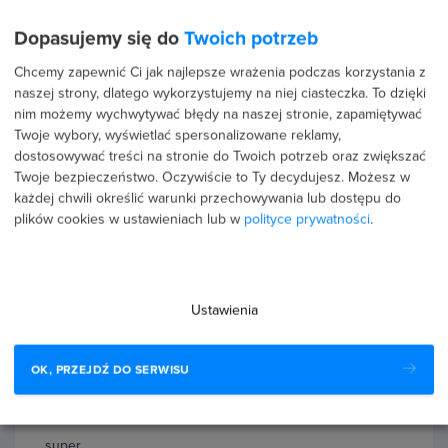
7 %
Dopasujemy się do
Twoich potrzeb
1 %
Chcemy zapewnić Ci jak najlepsze wrażenia podczas korzystania z
naszej strony, dlatego wykorzystujemy na niej ciasteczka. To dzięki
2 %
nim możemy wychwytywać błędy na naszej stronie, zapamiętywać
Twoje wybory, wyświetlać spersonalizowane reklamy,
0 %
dostosowywać treści na stronie do Twoich potrzeb oraz zwiększać
Twoje bezpieczeństwo. Oczywiście to Ty decydujesz.
Możesz w
każdej chwili określić warunki przechowywania lub dostępu do
plików cookies w ustawieniach lub w
polityce prywatności
.
Recenzje użytkowników (89)
Ustawienia
2 sierpnia 2026
Potwierdzona transakcja
Krzysztof Kazimierski
OK, PRZEJDŹ DO SERWISU
PROFIL PUBLICZNY
5.0
super