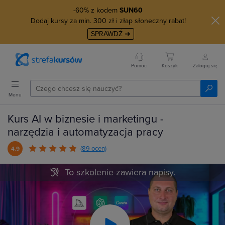
-60% z kodem
SUN60
Dodaj kursy za min. 300 zł i złap słoneczny rabat!
SPRAWDŹ ➜
Pomoc
Koszyk
Zaloguj się
Menu
Kurs AI w biznesie i marketingu -
narzędzia i automatyzacja pracy
(89 ocen)
4.9
To szkolenie zawiera napisy.