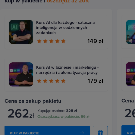
Kup w pakiecie i
oszczędź aż 20%
Kurs AI dla każdego - sztuczna
inteligencja w codziennych
zadaniach
149 zł
Kurs AI w biznesie i marketingu -
narzędzia i automatyzacja pracy
179 zł
Cena
Cena za zakup pakietu
2
262
Kupując osobno:
328 zł
zł
Oszczędzasz w pakiecie:
66 zł
KUP
KUP W PAKIECIE