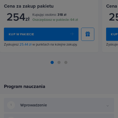
Cena za zakup pakietu
Cena
254
2
Kupując osobno:
318 zł
zł
Oszczędzasz w pakiecie:
64 zł
KUP W PAKIECIE
KUP
Zyskujesz
25.44 zł
w punktach na kolejne zakupy.
Zyskuj
Program nauczania
Wprowadzenie
1