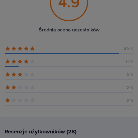
4.9
Średnia ocena uczestników
89 %
11 %
0 %
0 %
0 %
Recenzje użytkowników (28)