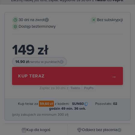
Zacznij naukę już dziś, zapłać wygodnie za 30 dni z
Twisto
lub
PayPo
.
30 dni na zwrot
Bez subskrypcji
i
Dostęp bezterminowy
149 zł
14.90 zł
zwrotu w punktach
i
→
KUP TERAZ
Zapłać za 30 dni z
Twisto
PayPo
Kup teraz za
59,60 zł
z kodem:
SUN60
Pozostało:
02
godzin 49 min. 35 sek.
(przy zakupach za minimum 300 zł)
Kup dla kogoś
Odbierz bez płacenia
i