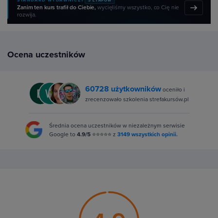
STANDARD WYDAWNICZY
5 ETAPÓW
Zanim ten kurs trafił do Ciebie,
wycięliśmy wszystko, co Cię nie
rozwija.
Ocena uczestników
60728 użytkowników
oceniło i
zrecenzowało szkolenia strefakursów.pl
Średnia ocena uczestników w niezależnym serwisie
Google to
4.9/5
⭐⭐⭐⭐⭐ z
3149 wszystkich opinii.