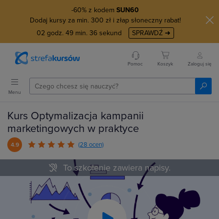
-60% z kodem
SUN60
Dodaj kursy za min. 300 zł i złap słoneczny rabat!
02
godz.
49
min.
35
sekund
SPRAWDŹ ➜
Pomoc
Koszyk
Zaloguj się
Menu
Kurs Optymalizacja kampanii
marketingowych w praktyce
(28 ocen)
4.9
To szkolenie zawiera napisy.