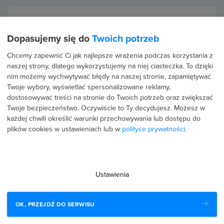
1 marca 2026
Potwierdzona transakcja
Dopasujemy się do
Twoich potrzeb
Sandra Raczkowska
Chcemy zapewnić Ci jak najlepsze wrażenia podczas korzystania z
PROFIL PUBLICZNY
naszej strony, dlatego wykorzystujemy na niej ciasteczka. To dzięki
nim możemy wychwytywać błędy na naszej stronie, zapamiętywać
5.0
Twoje wybory, wyświetlać spersonalizowane reklamy,
Super
dostosowywać treści na stronie do Twoich potrzeb oraz zwiększać
Twoje bezpieczeństwo. Oczywiście to Ty decydujesz.
Możesz w
każdej chwili określić warunki przechowywania lub dostępu do
plików cookies w ustawieniach lub w
polityce prywatności
.
18 marca 2025
Potwierdzona transakcja
Agata Smędzik
Ustawienia
PROFIL PUBLICZNY
OK, PRZEJDŹ DO SERWISU
5.0
Świetny kurs, wszystko bardzo dobrze i jasno