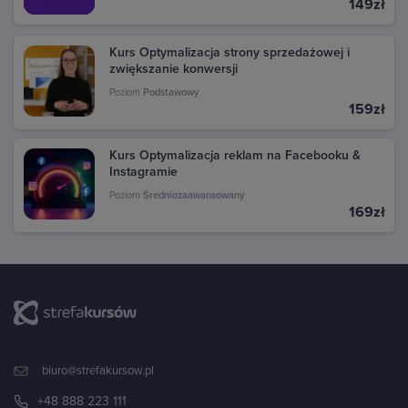
149zł
Kurs Optymalizacja strony sprzedażowej i
zwiększanie konwersji
Poziom
Podstawowy
159zł
Kurs Optymalizacja reklam na Facebooku &
Instagramie
Poziom
Średniozaawansowany
169zł
biuro@strefakursow.pl
+48 888 223 111