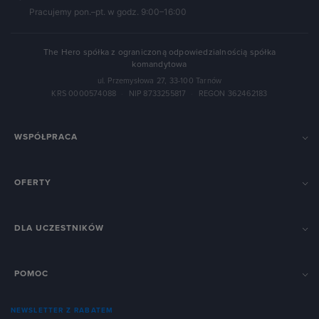
Pracujemy pon.–pt. w godz. 9:00–16:00
The Hero spółka z ograniczoną odpowiedzialnością spółka
komandytowa
ul. Przemysłowa 27, 33-100 Tarnów
KRS 0000574088
·
NIP 8733255817
·
REGON 362462183
WSPÓŁPRACA
OFERTY
DLA UCZESTNIKÓW
POMOC
NEWSLETTER Z RABATEM