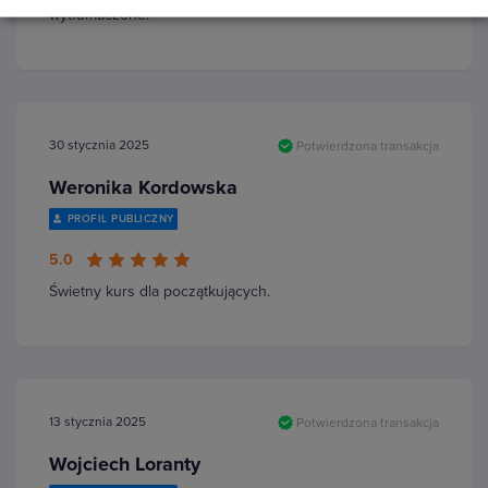
wytłumaczone.
30 stycznia 2025
Potwierdzona transakcja
Weronika Kordowska
PROFIL PUBLICZNY
5.0
Świetny kurs dla początkujących.
13 stycznia 2025
Potwierdzona transakcja
Wojciech Loranty