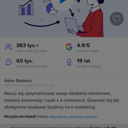
Play
Video
383 tys.+
4.9/5
osób uczyło się z nami
ocena w Google
60 tys.
19
lat
zweryfikowanych opinii
na rynku edukacji
Adam Bakalarz
Specjalista ds. digital marketingu
Naucz się optymalizować swoje działania reklamowe,
zwiększ konwersję i zyski z e-commerce. Dowiedz się jak
efektywnie wydawać budżety na e-marketing.
Kto pyta nie błądzi!
Zobacz
Najczęściej zadawane pytania