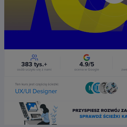
Vi
383 tys.+
4.9/5
osób uczyło się z nami
ocena w Google
zwe
Ten kurs jest częścią ścieżki:
UX/UI Designer