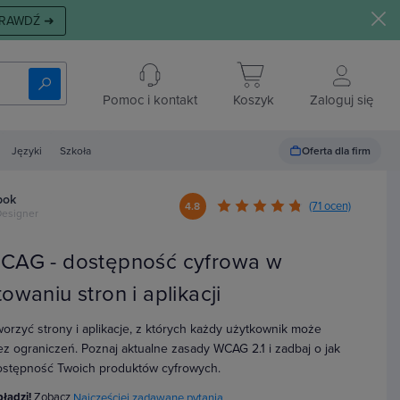
RAWDŹ ➜
Pomoc i kontakt
Koszyk
Zaloguj się
Oferta dla firm
Języki
Szkoła
bok
(71 ocen)
4.8
Designer
CAG - dostępność cyfrowa w
owaniu stron i aplikacji
worzyć strony i aplikacje, z których każdy użytkownik może
ez ograniczeń. Poznaj aktualne zasady WCAG 2.1 i zadbaj o jak
ostępność Twoich produktów cyfrowych.
błądzi!
Zobacz
Najczęściej zadawane pytania