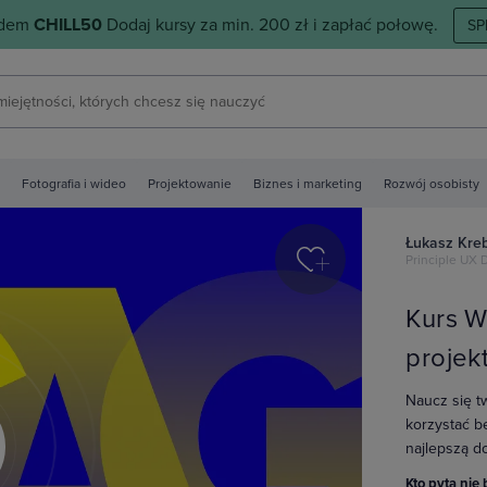
odem
CHILL50
Dodaj kursy za min. 200 zł i zapłać połowę.
SP
Fotografia i wideo
Projektowanie
Biznes i marketing
Rozwój osobisty
Łukasz Kre
Principle UX 
Kurs W
projekt
Naucz się t
korzystać b
najlepszą d
y
Kto pyta nie 