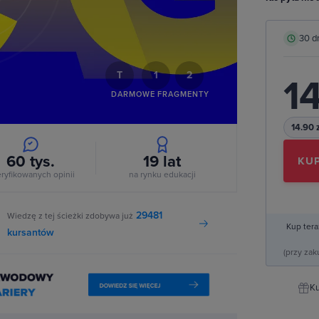
deo
30 d
T
1
2
14
DARMOWE FRAGMENTY
14.90 
60 tys.
19
lat
KUP
ryfikowanych opinii
na rynku edukacji
29481
Wiedzę z tej ścieżki zdobywa już
Kup tera
kursantów
(przy za
Ku