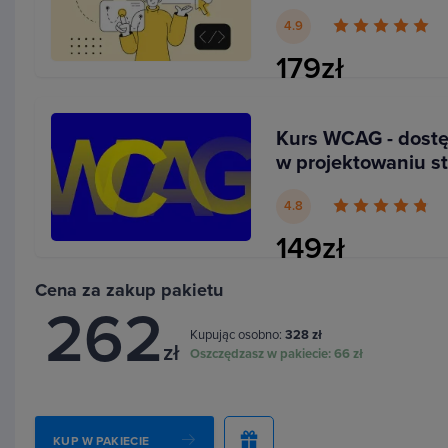
użytkowników
zależności od złożoności Twojego produktu. Warto wi
4.9
możliwe!
179zł
Kurs WCAG - dost
w projektowaniu str
4.8
149zł
Cena za zakup pakietu
262
Kupując osobno:
328 zł
zł
Oszczędzasz w pakiecie:
66 zł
KUP W PAKIECIE