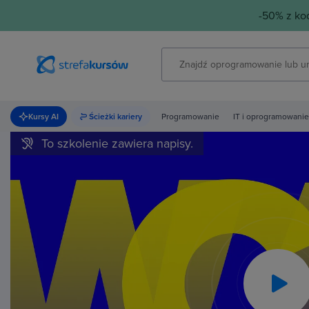
-50% z k
Kursy AI
Ścieżki kariery
Programowanie
IT i oprogramowanie
To szkolenie zawiera napisy.
Pla