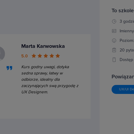
To szkole
3 godzi
Imienny
Poziom
Marta Karwowska
20 pyta
5.0
Dostęp 
Kurs godny uwagi, dotyka
sedna sprawy, łatwy w
Powiązan
odbiorze, idealny dla
zaczynających swą przygodę z
UX/UI De
UX Designem.