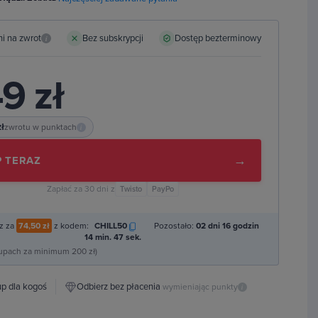
ni na zwrot
Bez subskrypcji
Dostęp bezterminowy
i
9 zł
zł
zwrotu w punktach
i
→
 TERAZ
Zapłać za 30 dni z
Twisto
PayPo
z za
74,50 zł
z kodem:
CHILL50
Pozostało:
02 dni 16 godzin
14 min. 46 sek.
kupach za minimum 200 zł)
p dla kogoś
Odbierz bez płacenia
wymieniając punkty
i