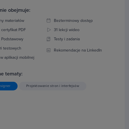
nie obejmuje:
ny materiałów
Bezterminowy dostęp
 certyfikat PDF
31 lekcji wideo
: Podstawowy
Testy i zadania
ń testowych
Rekomendacje na LinkedIn
w aplikacji mobilnej
e tematy:
signer
Projektowanie stron i interfejsów