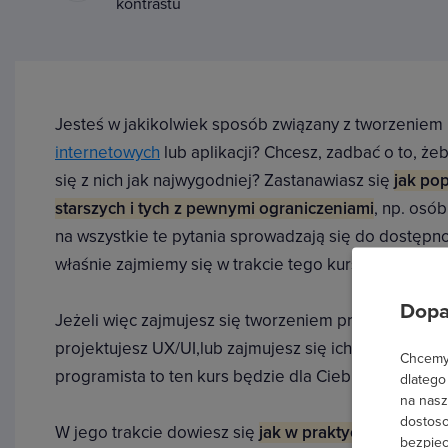
kontrastu
Jesteś w jakikolwiek sposób związany z tworzeniem
internetowych
lub aplikacji? Chcesz, zadbać o to, ż
się z nich jak najwygodniej? Zastanawiasz się
jak po
starszych i tych z pewnymi ograniczeniami
, np. osó
na wszystkie te pytania sprowadzają się do dostępno
właśnie zajmiemy się w trakcie tego kursu.
Dopa
Jeżeli więc zajmujesz się tworzeniem produktów cyf
projektujesz UX/UI,lub zajmujesz się ich wdrożenie
Chcemy 
programista to ten kurs będzie dla Ciebie nieoceni
dlatego
na nasz
dostoso
W jego trakcie dowiesz się
jak w praktyce wdrożyć 
bezpiec