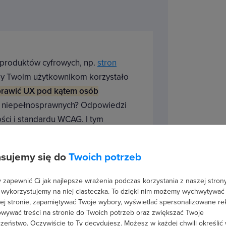
 produktów cyfrowych, np.
stron
eby Twoim użytkownikom korzystało
prawić UX pod kątem osób
b niepełnosprawnych? Odpowiedzi
ści i standardu WCAG. I tym
sujemy się do
Twoich potrzeb
rowych, jesteś designerem,
m jako product manager czy nawet
zapewnić Ci jak najlepsze wrażenia podczas korzystania z naszej strony
oną pomocą.
 wykorzystujemy na niej ciasteczka. To dzięki nim możemy wychwytywać
ej stronie, zapamiętywać Twoje wybory, wyświetlać spersonalizowane re
wywać treści na stronie do Twoich potrzeb oraz zwiększać Twoje
zasady WCAG w najnowszej wersji
zeństwo. Oczywiście to Ty decydujesz.
Możesz w każdej chwili określić