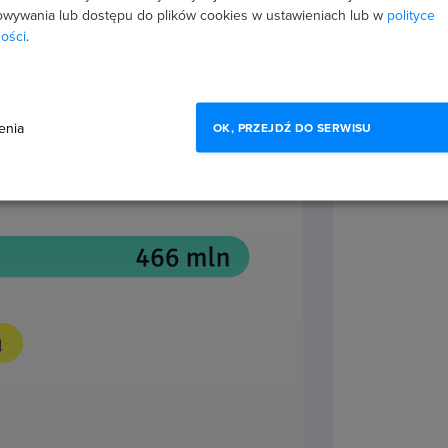
obecne, tak by jak największa
wywania lub dostępu do plików cookies w ustawieniach lub w
polityce
ości
.
niczeń i utrudnień. O wszystkim
życia codziennego. Pomogą Ci one
potkać po drodze. Będziesz
 unikać często popełnianych błędów,
enia
OK, PRZEJDŹ DO SERWISU