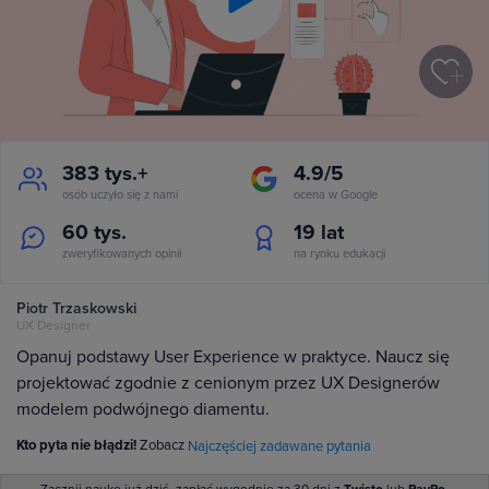
Play
Video
383 tys.+
4.9/5
osób uczyło się z nami
ocena w Google
60 tys.
19
lat
zweryfikowanych opinii
na rynku edukacji
Piotr Trzaskowski
UX Designer
Opanuj podstawy User Experience w praktyce. Naucz się
projektować zgodnie z cenionym przez UX Designerów
modelem podwójnego diamentu.
Kto pyta nie błądzi!
Zobacz
Najczęściej zadawane pytania