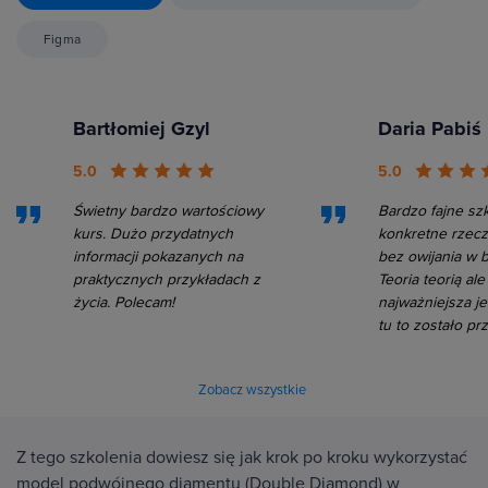
Figma
Bartłomiej Gzyl
Daria Pabiś
5.0
5.0
Świetny bardzo wartościowy
Bardzo fajne szk
kurs. Dużo przydatnych
konkretne rzecz
informacji pokazanych na
bez owijania w 
praktycznych przykładach z
Teoria teorią ale
życia. Polecam!
najważniejsza je
tu to zostało pr
Zobacz wszystkie
Z tego szkolenia dowiesz się jak krok po kroku wykorzystać
model podwójnego diamentu (Double Diamond) w