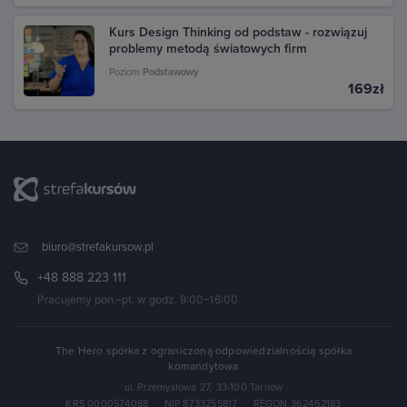
Kurs Design Thinking od podstaw - rozwiązuj
problemy metodą światowych firm
Poziom
Podstawowy
169zł
biuro@strefakursow.pl
+48 888 223 111
Pracujemy pon.–pt. w godz. 9:00–16:00
The Hero spółka z ograniczoną odpowiedzialnością spółka
komandytowa
ul. Przemysłowa 27, 33-100 Tarnów
KRS 0000574088
·
NIP 8733255817
·
REGON 362462183