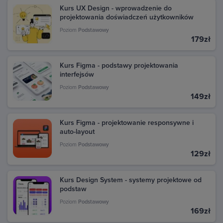
się na swoje konto Google, z którego dokonano
Kurs UX Design - wprowadzenie do
projektowania doświadczeń użytkowników
zakupu. W sekcji Aktywność znajdziesz wszystkie
transakcje dokonane w Google Play. Kliknij daną
Poziom
Podstawowy
transakcję, aby zobaczyć szczegóły i pobrać fakturę.
179zł
Kurs Figma - podstawy projektowania
interfejsów
Poziom
Podstawowy
149zł
Kurs Figma - projektowanie responsywne i
auto-layout
Poziom
Podstawowy
129zł
Kurs Design System - systemy projektowe od
podstaw
Poziom
Podstawowy
169zł