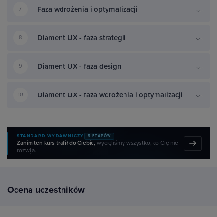
Faza wdrożenia i optymalizacji
7
Diament UX - faza strategii
8
Diament UX - faza design
9
Diament UX - faza wdrożenia i optymalizacji
10
STANDARD WYDAWNICZY
5 ETAPÓW
Zanim ten kurs trafił do Ciebie,
wycięliśmy wszystko, co Cię nie
rozwija.
Ocena uczestników