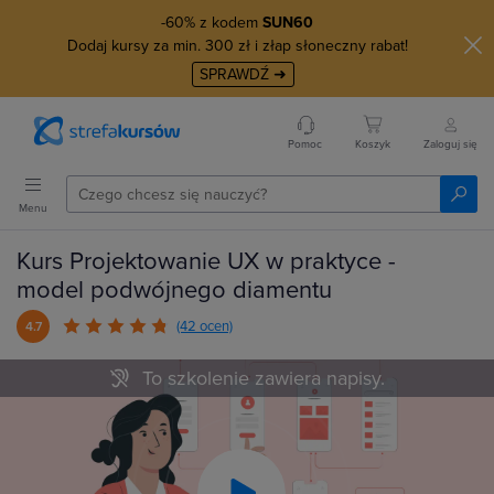
-60% z kodem
SUN60
Dodaj kursy za min. 300 zł i złap słoneczny rabat!
SPRAWDŹ ➜
Pomoc
Koszyk
Zaloguj się
Menu
Kurs Projektowanie UX w praktyce -
model podwójnego diamentu
(42 ocen)
4.7
To szkolenie zawiera napisy.