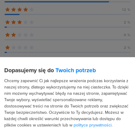
12 %
2 %
0 %
2 %
Dopasujemy się do
Twoich potrzeb
Recenzje użytkowników (42)
Chcemy zapewnić Ci jak najlepsze wrażenia podczas korzystania z
naszej strony, dlatego wykorzystujemy na niej ciasteczka. To dzięki
nim możemy wychwytywać błędy na naszej stronie, zapamiętywać
Twoje wybory, wyświetlać spersonalizowane reklamy,
28 lipca 2026
Potwierdzona transakcja
dostosowywać treści na stronie do Twoich potrzeb oraz zwiększać
Marcin Szelongiewicz
Twoje bezpieczeństwo. Oczywiście to Ty decydujesz.
Możesz w
każdej chwili określić warunki przechowywania lub dostępu do
PROFIL PUBLICZNY
plików cookies w ustawieniach lub w
polityce prywatności
.
5.0