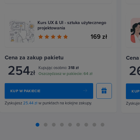
Kurs UX & UI - sztuka użytecznego
projektowania
169 zł
Cena za zakup pakietu
Cena
254
2
Kupując osobno:
318 zł
zł
Oszczędzasz w pakiecie:
64 zł
KUP W PAKIECIE
KUP
Zyskujesz
25.44 zł
w punktach na kolejne zakupy.
Zyskuj