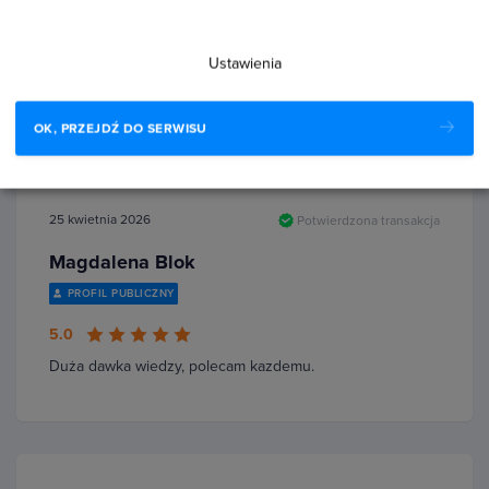
Ten kurs nauczył mnie jak przygotować daną aplikację
bądź stronę pod daną grupę klientów, Jest to ważne w
Ustawienia
tworzeniu stron internetowych a następnie w
pozyskiwaniu klientów i…
Czytaj więcej
OK, PRZEJDŹ DO SERWISU
25 kwietnia 2026
Potwierdzona transakcja
Magdalena Blok
PROFIL PUBLICZNY
5.0
Duża dawka wiedzy, polecam kazdemu.