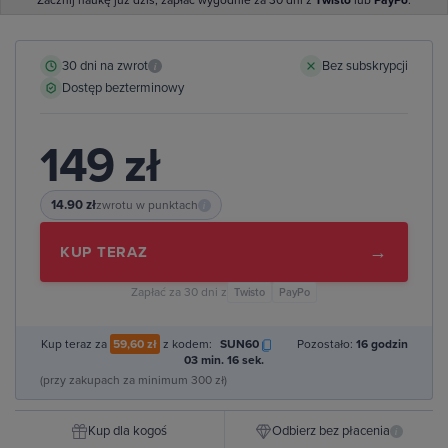
Zacznij naukę już dziś, zapłać wygodnie za 30 dni z
Twisto
lub
PayPo
.
30 dni na zwrot
Bez subskrypcji
i
Dostęp bezterminowy
149 zł
14.90 zł
zwrotu w punktach
i
→
KUP TERAZ
Zapłać za 30 dni z
Twisto
PayPo
Kup teraz za
59,60 zł
z kodem:
SUN60
Pozostało:
16 godzin
03 min. 15 sek.
(przy zakupach za minimum 300 zł)
Kup dla kogoś
Odbierz bez płacenia
i