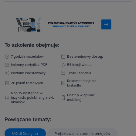
To szkolenie obejmuje:
7 godzin materiałów
Bezterminowy dostęp
Imienny certyfikat PDF
54 lekcji wideo
Poziom: Podstawowy
Testy i zadania
Rekomendacje na
20 pytań testowych
LinkedIn
Napisy dostępne w
Dostęp w aplikacji
językach: polski, angielski,
mobilnej
ukraiński
Powiązane tematy:
UX/UI Designer
Projektowanie stron i interfejsów