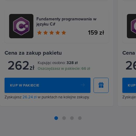
Fundamenty programowania w
języku C#
159 zł
Cena za zakup pakietu
Cena
262
2
Kupując osobno:
328 zł
zł
Oszczędzasz w pakiecie:
66 zł
KUP W PAKIECIE
KUP
Zyskujesz
26.24 zł
w punktach na kolejne zakupy.
Zyskuj