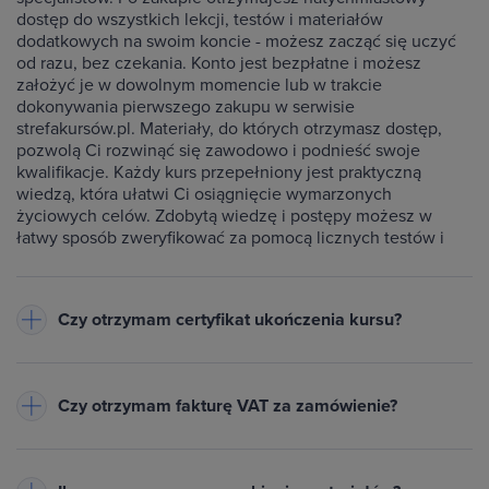
dostęp do wszystkich lekcji, testów i materiałów
dodatkowych na swoim koncie - możesz zacząć się uczyć
od razu, bez czekania. Konto jest bezpłatne i możesz
założyć je w dowolnym momencie lub w trakcie
dokonywania pierwszego zakupu w serwisie
strefakursów.pl. Materiały, do których otrzymasz dostęp,
pozwolą Ci rozwinąć się zawodowo i podnieść swoje
kwalifikacje. Każdy kurs przepełniony jest praktyczną
wiedzą, która ułatwi Ci osiągnięcie wymarzonych
życiowych celów. Zdobytą wiedzę i postępy możesz w
łatwy sposób zweryfikować za pomocą licznych testów i
ćwiczeń dołączonych do każdego kursu.
Czy otrzymam certyfikat ukończenia kursu?
Do każdego ukończonego przez Ciebie kursu wystawiamy
imienny certyfikat w formacie PDF - będzie on dostępny na
Czy otrzymam fakturę VAT za zamówienie?
Twoim koncie w zakładce Certyfikaty. Warunkiem jego
otrzymania jest zaliczenie testów dołączonych do kursu
Tak, do każdego zamówienia wystawiamy fakturę VAT
oraz obejrzenie wszystkich lekcji. Na certyfikacie znajduje
(23%) lub paragon
- w zależności od danych podanych przy
się Twoje imię oraz nazwisko, nazwa ukończonego kursu,