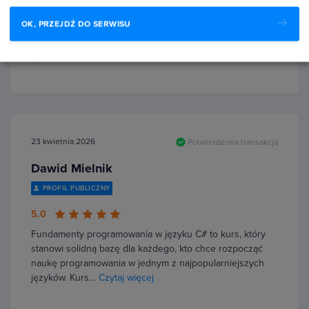
PROFIL PUBLICZNY
OK, PRZEJDŹ DO SERWISU
5.0
Ok
23 kwietnia 2026
Potwierdzona transakcja
Dawid Mielnik
PROFIL PUBLICZNY
5.0
Fundamenty programowania w języku C# to kurs, który
stanowi solidną bazę dla każdego, kto chce rozpocząć
naukę programowania w jednym z najpopularniejszych
języków. Kurs…
Czytaj więcej