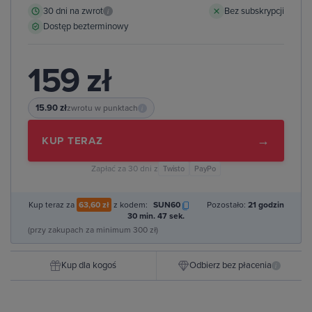
30 dni na zwrot
Bez subskrypcji
i
Dostęp bezterminowy
159 zł
15.90 zł
zwrotu w punktach
i
→
KUP TERAZ
Zapłać za 30 dni z
Twisto
PayPo
Kup teraz za
63,60 zł
z kodem:
SUN60
Pozostało:
21 godzin
30 min. 46 sek.
(przy zakupach za minimum 300 zł)
Kup dla kogoś
Odbierz bez płacenia
i