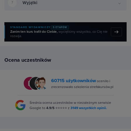
Wyjątki
7
STANDARD WYDAWNICZY
5 ETAPÓW
Zanim ten kurs trafił do Ciebie,
wycięliśmy wszystko, co Cię nie
rozwija.
Ocena uczestników
60715 użytkowników
oceniło i
zrecenzowało szkolenia strefakursów.pl
Średnia ocena uczestników w niezależnym serwisie
Google to
4.9/5
⭐⭐⭐⭐⭐ z
3149 wszystkich opinii.