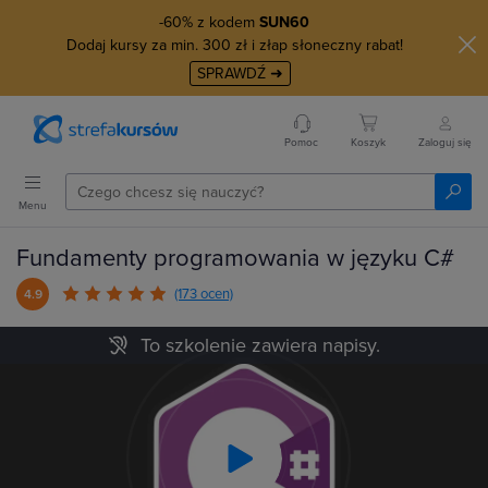
-60% z kodem
SUN60
Dodaj kursy za min. 300 zł i złap słoneczny rabat!
SPRAWDŹ ➜
Pomoc
Koszyk
Zaloguj się
Menu
Fundamenty programowania w języku C#
(173 ocen)
4.9
To szkolenie zawiera napisy.
Play
Video