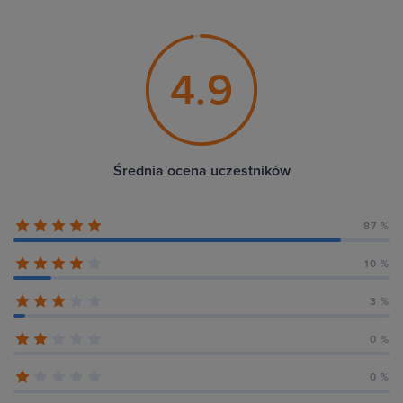
4.9
Średnia ocena uczestników
87 %
10 %
3 %
0 %
0 %