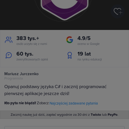
383 tys.+
4.9/5
osób uczyło się z nami
ocena w Google
60 tys.
19
lat
zweryfikowanych opinii
na rynku edukacji
Mariusz Jurczenko
Programista
Opanuj podstawy języka C# i zacznij programować
pierwszej aplikacje jeszcze dziś!
Kto pyta nie błądzi!
Zobacz
Najczęściej zadawane pytania
Zacznij naukę już dziś, zapłać wygodnie za 30 dni z
Twisto
lub
PayPo
.