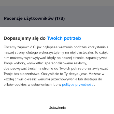
Recenzje użytkowników (173)
9 czerwca 2026
Dopasujemy się do
Twoich potrzeb
Potwierdzona transakcja
Patryk Czapliński
Chcemy zapewnić Ci jak najlepsze wrażenia podczas korzystania z
naszej strony, dlatego wykorzystujemy na niej ciasteczka. To dzięki
PROFIL PUBLICZNY
nim możemy wychwytywać błędy na naszej stronie, zapamiętywać
Twoje wybory, wyświetlać spersonalizowane reklamy,
5.0
dostosowywać treści na stronie do Twoich potrzeb oraz zwiększać
Świetny kurs
Twoje bezpieczeństwo. Oczywiście to Ty decydujesz.
Możesz w
każdej chwili określić warunki przechowywania lub dostępu do
plików cookies w ustawieniach lub w
polityce prywatności
.
29 maja 2026
Potwierdzona transakcja
Ustawienia
Krystian Siembida