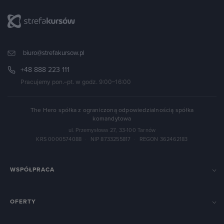
biuro@strefakursow.pl
+48 888 223 111
Pracujemy pon.–pt. w godz. 9:00–16:00
The Hero spółka z ograniczoną odpowiedzialnością spółka
komandytowa
ul. Przemysłowa 27, 33-100 Tarnów
KRS 0000574088
·
NIP 8733255817
·
REGON 362462183
WSPÓŁPRACA
OFERTY