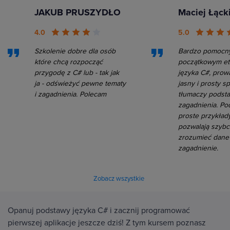
JAKUB PRUSZYDŁO
Maciej Łąck
4.0
5.0
Szkolenie dobre dla osób
Bardzo pomocny
które chcą rozpocząć
początkowym et
przygodę z C# lub - tak jak
języka C#, prow
ja - odświeżyć pewne tematy
jasny i prosty s
i zagadnienia. Polecam
tłumaczy podst
zagadnienia. Po
proste przykład
pozwalają szybc
zrozumieć dane
zagadnienie.
Zobacz wszystkie
Opanuj podstawy języka C# i zacznij programować
pierwszej aplikacje jeszcze dziś! Z tym kursem poznasz