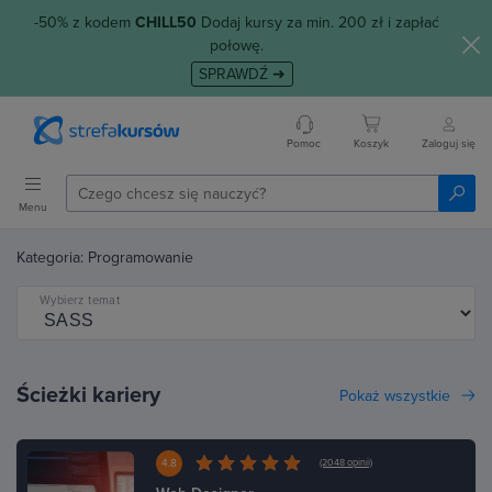
-50% z kodem
CHILL50
Dodaj kursy za min. 200 zł i zapłać
połowę.
SPRAWDŹ ➜
Pomoc
Koszyk
Zaloguj się
Menu
Kategoria: Programowanie
Wybierz temat
Ścieżki kariery
Pokaż wszystkie
4.8
(2048 opinii)