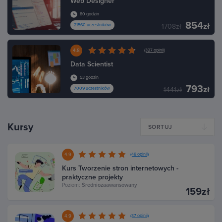
Web Designer
80 godzin
854
zł
21560 uczestników
1708zł
4.8
(327 opinii)
Data Scientist
53 godzin
793
zł
7009 uczestników
1441zł
Kursy
SORTUJ
4.9
(48 opinii)
Kurs Tworzenie stron internetowych -
praktyczne projekty
Poziom:
Średniozaawansowany
159zł
4.9
(37 opinii)