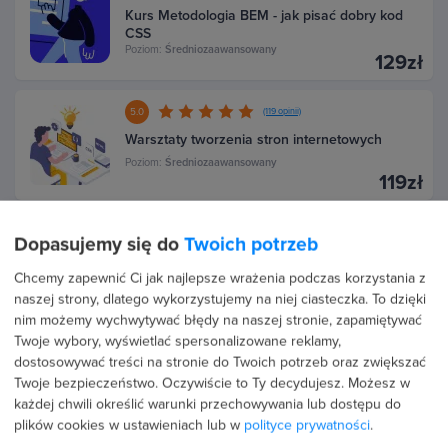
Kurs Metodologia BEM - jak pisać dobry kod
CSS
Poziom:
Średniozaawansowany
129zł
5.0
(119 opinii)
Warsztaty tworzenia stron internetowych
Poziom:
Średniozaawansowany
119zł
4.9
(236 opinii)
Dopasujemy się do
Twoich potrzeb
Produktywne tworzenie stron z LESS & SASS
Chcemy zapewnić Ci jak najlepsze wrażenia podczas korzystania z
Poziom:
Średniozaawansowany
naszej strony, dlatego wykorzystujemy na niej ciasteczka. To dzięki
119zł
nim możemy wychwytywać błędy na naszej stronie, zapamiętywać
Twoje wybory, wyświetlać spersonalizowane reklamy,
dostosowywać treści na stronie do Twoich potrzeb oraz zwiększać
Więcej na temat:
SASS
Twoje bezpieczeństwo. Oczywiście to Ty decydujesz.
Możesz w
każdej chwili określić warunki przechowywania lub dostępu do
plików cookies w ustawieniach lub w
polityce prywatności
.
Sass jest preprocesorem języka CSS, który pozwala na