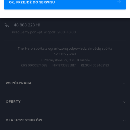
OK, PRZEJDŹ DO SERWISU
biuro@strefakursow.pl
+48 888 223 111
Pracujemy pon.–pt. w godz. 9:00–16:00
The Hero spółka z ograniczoną odpowiedzialnością spółka
komandytowa
ul. Przemysłowa 27, 33-100 Tarnów
KRS 0000574088
·
NIP 8733255817
·
REGON 362462183
WSPÓŁPRACA
OFERTY
DLA UCZESTNIKÓW