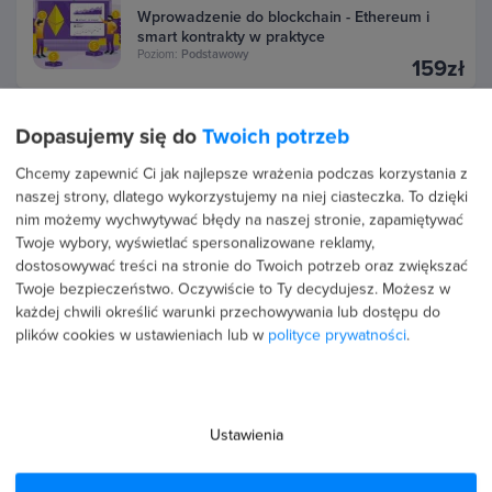
Wprowadzenie do blockchain - Ethereum i
smart kontrakty w praktyce
Poziom:
Podstawowy
159zł
Dopasujemy się do
Twoich potrzeb
Więcej na temat:
ASP.NET
Chcemy zapewnić Ci jak najlepsze wrażenia podczas korzystania z
naszej strony, dlatego wykorzystujemy na niej ciasteczka. To dzięki
ASP.NET to platforma firmy Microsoft, umożliwiająca
nim możemy wychwytywać błędy na naszej stronie, zapamiętywać
znacznie prostsze i szybsze tworzenie różnorodnych stron i
Twoje wybory, wyświetlać spersonalizowane reklamy,
aplikacji internetowych. Pozwala na wykorzystanie języków
dostosowywać treści na stronie do Twoich potrzeb oraz zwiększać
Twoje bezpieczeństwo. Oczywiście to Ty decydujesz.
Możesz w
HTML, CSS i JavaScript. ASP.NET umożliwia tworzenie w
każdej chwili określić warunki przechowywania lub dostępu do
pełni funkcjonalnych i dynamicznych witryn, a
plików cookies w ustawieniach lub w
polityce prywatności
.
programowanie aplikacji na tej platformie jest bardzo łatwe.
Poza tym platforma…
Czytaj więcej
Ustawienia