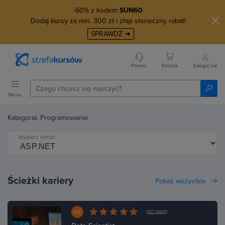
-60% z kodem
SUN60
Dodaj kursy za min. 300 zł i złap słoneczny rabat!
SPRAWDŹ ➜
Pomoc
Koszyk
Zaloguj się
Menu
Kategoria: Programowanie
Wybierz temat
Ścieżki kariery
Pokaż wszystkie
4.8
(327 opinii)