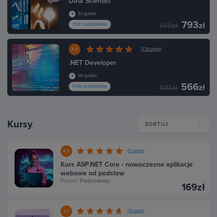
Data Scientist
53 godzin
793
zł
7007 uczestników
1441zł
4.8
(778 opinii)
.NET Developer
50 godzin
566
zł
11782 uczestników
1133zł
Kursy
SORTUJ
4.9
(13 opinii)
Kurs ASP.NET Core - nowoczesne aplikacje
webowe od podstaw
Poziom:
Podstawowy
169zł
4.7
(15 opinii)