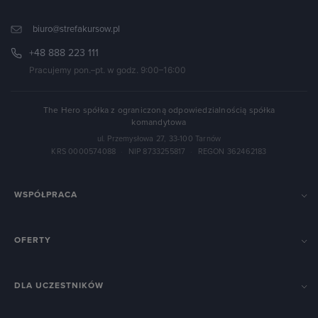
biuro@strefakursow.pl
+48 888 223 111
Pracujemy pon.–pt. w godz. 9:00–16:00
The Hero spółka z ograniczoną odpowiedzialnością spółka
komandytowa
ul. Przemysłowa 27, 33-100 Tarnów
KRS 0000574088
·
NIP 8733255817
·
REGON 362462183
WSPÓŁPRACA
OFERTY
DLA UCZESTNIKÓW