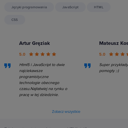
Języki programowania
JavaScript
HTML
CSS
Artur Gręziak
Mateusz Ko
5.0
5.0
Html5 i JavaScript to dwie
Super przykłady 
najciekawsze
pomogły ;-)
programistyczne
technologie obecnego
czasu.Najłatwiej na rynku o
pracę w tej dziedzinie.
Zobacz wszystkie