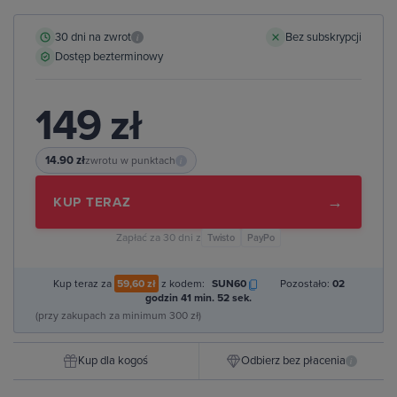
30 dni na zwrot
Bez subskrypcji
i
Dostęp bezterminowy
149 zł
14.90 zł
zwrotu w punktach
i
→
KUP TERAZ
Zapłać za 30 dni z
Twisto
PayPo
Kup teraz za
59,60 zł
z kodem:
SUN60
Pozostało:
02
godzin 41 min. 51 sek.
(przy zakupach za minimum 300 zł)
Kup dla kogoś
Odbierz bez płacenia
i