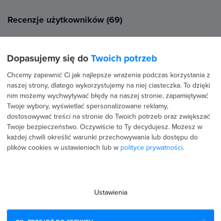
Recenzje użytkowników (69)
25 kwietnia 2026
Dopasujemy się do
Twoich potrzeb
Potwierdzona transakcja
Magdalena Blok
Chcemy zapewnić Ci jak najlepsze wrażenia podczas korzystania z
naszej strony, dlatego wykorzystujemy na niej ciasteczka. To dzięki
PROFIL PUBLICZNY
nim możemy wychwytywać błędy na naszej stronie, zapamiętywać
Twoje wybory, wyświetlać spersonalizowane reklamy,
5.0
dostosowywać treści na stronie do Twoich potrzeb oraz zwiększać
Super kurs z praktyką. Polecam
Twoje bezpieczeństwo. Oczywiście to Ty decydujesz.
Możesz w
każdej chwili określić warunki przechowywania lub dostępu do
plików cookies w ustawieniach lub w
polityce prywatności
.
23 kwietnia 2026
Potwierdzona transakcja
Ustawienia
Dawid Mielnik
PROFIL PUBLICZNY