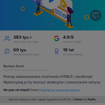
Play
Video
383 tys.+
4.9/5
osób uczyło się z nami
ocena w Google
60 tys.
19
lat
zweryfikowanych opinii
na rynku edukacji
Bartosz Szmit
Inżynier technologii internetowych
Poznaj zaawansowane możliwości HTML5 i JavaScript.
Wykorzystaj je by tworzyć atrakcyjne i nowoczesne witryny.
Kto pyta nie błądzi!
Zobacz
Najczęściej zadawane pytania
Zacznij naukę już dziś, zapłać wygodnie za 30 dni z
Twisto
lub
PayPo
.