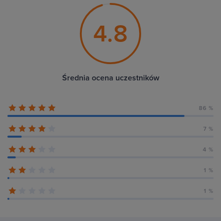
4.8
Średnia ocena uczestników
86 %
7 %
4 %
1 %
1 %