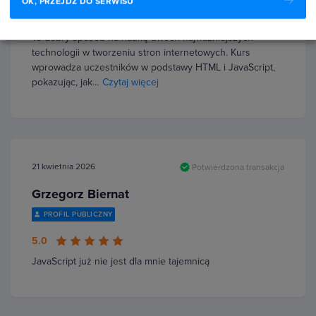
OK, PRZEJDŹ DO SERWISU
5.0
To dobry sposób na naukę dwóch najważniejszych
technologii w tworzeniu stron internetowych. Kurs
wprowadza uczestników w podstawy HTML i JavaScript,
pokazując, jak…
Czytaj więcej
21 kwietnia 2026
Potwierdzona transakcja
Grzegorz Biernat
PROFIL PUBLICZNY
5.0
JavaScript już nie jest dla mnie tajemnicą