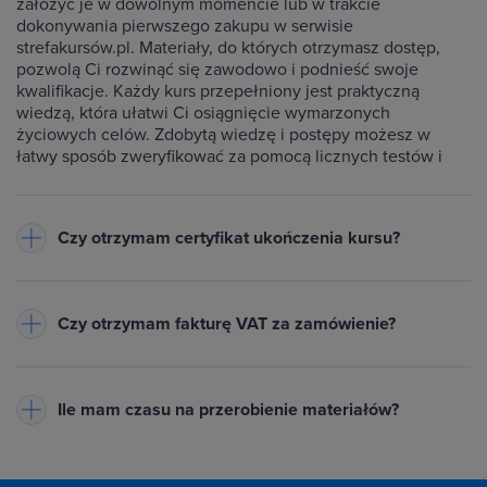
założyć je w dowolnym momencie lub w trakcie
dokonywania pierwszego zakupu w serwisie
strefakursów.pl. Materiały, do których otrzymasz dostęp,
pozwolą Ci rozwinąć się zawodowo i podnieść swoje
kwalifikacje. Każdy kurs przepełniony jest praktyczną
wiedzą, która ułatwi Ci osiągnięcie wymarzonych
życiowych celów. Zdobytą wiedzę i postępy możesz w
łatwy sposób zweryfikować za pomocą licznych testów i
ćwiczeń dołączonych do każdego kursu.
Czy otrzymam certyfikat ukończenia kursu?
Do każdego ukończonego przez Ciebie kursu wystawiamy
imienny certyfikat w formacie PDF - będzie on dostępny na
Czy otrzymam fakturę VAT za zamówienie?
Twoim koncie w zakładce Certyfikaty. Warunkiem jego
otrzymania jest zaliczenie testów dołączonych do kursu
Tak, do każdego zamówienia wystawiamy fakturę VAT
oraz obejrzenie wszystkich lekcji. Na certyfikacie znajduje
(23%) lub paragon
- w zależności od danych podanych przy
się Twoje imię oraz nazwisko, nazwa ukończonego kursu,
Ile mam czasu na przerobienie materiałów?
zakupie. Pobierzesz ją z zakładki Historia zamówień na
data wystawienia i unikalny numer certyfikatu. Certyfikat
swoim koncie. Powiadomimy Cię mailowo, gdy dokument
możesz wydrukować lub opublikować w Internecie za
Tyle, ile potrzebujesz! Uczysz się we własnym tempie - bez
będzie gotowy.
pośrednictwem specjalnego odnośnika np. na LinkedIn lub
presji i bez abonamentu. Płacisz raz i zachowujesz dostęp
Potrzebujesz proformy?
Zaznacz pole "Chcę otrzymać
innych portalach społecznościowych, jak również dołączyć