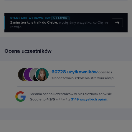
STANDARD WYDAWNICZY
5 ETAPÓW
Zanim ten kurs trafił do Ciebie,
wycięliśmy wszystko, co Cię nie
rozwija.
Ocena uczestników
60728 użytkowników
oceniło i
zrecenzowało szkolenia strefakursów.pl
Średnia ocena uczestników w niezależnym serwisie
Google to
4.9/5
⭐⭐⭐⭐⭐ z
3149 wszystkich opinii.