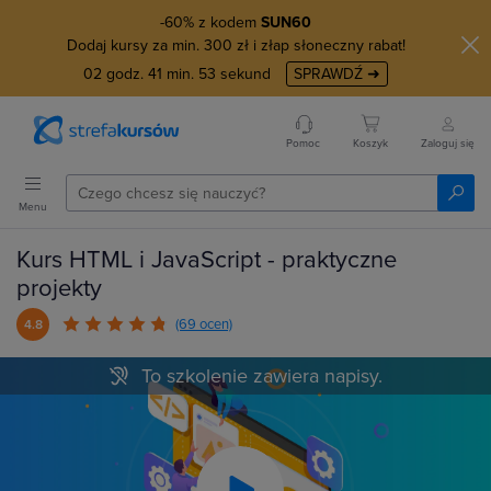
-60% z kodem
SUN60
Dodaj kursy za min. 300 zł i złap słoneczny rabat!
02
godz.
41
min.
52
sekund
SPRAWDŹ ➜
Pomoc
Koszyk
Zaloguj się
Menu
Kurs HTML i JavaScript - praktyczne
projekty
(69 ocen)
4.8
To szkolenie zawiera napisy.