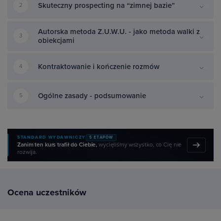
Skuteczny prospecting na “zimnej bazie”
2
Autorska metoda Z.U.W.U. - jako metoda walki z
3
obiekcjami
Kontraktowanie i kończenie rozmów
4
Ogólne zasady - podsumowanie
5
STANDARD WYDAWNICZY
5 ETAPÓW
Zanim ten kurs trafił do Ciebie,
wycięliśmy wszystko, co Cię nie
rozwija.
Ocena uczestników