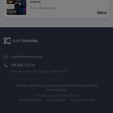
więcej
Poziom
Podstawowy
189zł
biuro@strefakursow.pl
+48 888 223 111
Pracujemy pon.–pt. w godz. 9:00–16:00
The Hero spółka z ograniczoną odpowiedzialnością spółka
komandytowa
ul. Przemysłowa 27, 33-100 Tarnów
KRS 0000574088
·
NIP 8733255817
·
REGON 362462183