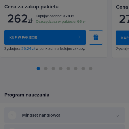
Cena za zakup pakietu
Cena
262
2
Kupując osobno:
328 zł
zł
Oszczędzasz w pakiecie:
66 zł
KUP W PAKIECIE
KUP
Zyskujesz
26.24 zł
w punktach na kolejne zakupy.
Zyskuj
Program nauczania
Mindset handlowca
1