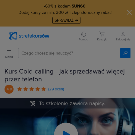
-60% z kodem
SUN60
Dodaj kursy za min. 300 zł i złap słoneczny rabat!
SPRAWDŹ ➜
Pomoc
Koszyk
Zaloguj się
Menu
Kurs Cold calling - jak sprzedawać więcej
przez telefon
(29 ocen)
4.8
To szkolenie zawiera napisy.