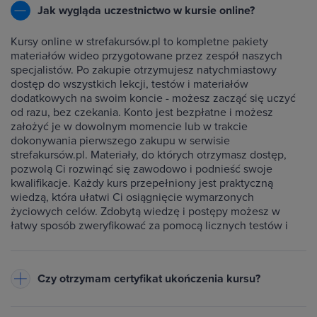
Jak wygląda uczestnictwo w kursie online?
Kursy online w strefakursów.pl to kompletne pakiety
materiałów wideo przygotowane przez zespół naszych
specjalistów. Po zakupie otrzymujesz natychmiastowy
dostęp do wszystkich lekcji, testów i materiałów
dodatkowych na swoim koncie - możesz zacząć się uczyć
od razu, bez czekania. Konto jest bezpłatne i możesz
założyć je w dowolnym momencie lub w trakcie
dokonywania pierwszego zakupu w serwisie
strefakursów.pl. Materiały, do których otrzymasz dostęp,
pozwolą Ci rozwinąć się zawodowo i podnieść swoje
kwalifikacje. Każdy kurs przepełniony jest praktyczną
wiedzą, która ułatwi Ci osiągnięcie wymarzonych
życiowych celów. Zdobytą wiedzę i postępy możesz w
łatwy sposób zweryfikować za pomocą licznych testów i
ćwiczeń dołączonych do każdego kursu.
Czy otrzymam certyfikat ukończenia kursu?
Do każdego ukończonego przez Ciebie kursu wystawiamy