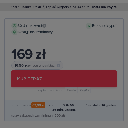
Zacznij naukę już dziś, zapłać wygodnie za 30 dni z
Twisto
lub
PayPo
.
30 dni na zwrot
Bez subskrypcji
i
Dostęp bezterminowy
169 zł
16.90 zł
zwrotu w punktach
i
→
KUP TERAZ
Zapłać za 30 dni z
Twisto
PayPo
Kup teraz za
67,60 zł
z kodem:
SUN60
Pozostało:
14 godzin
46 min. 24 sek.
(przy zakupach za minimum 300 zł)