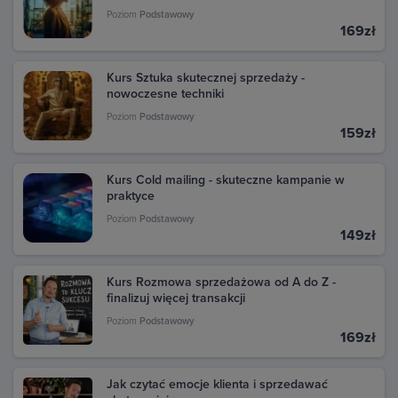
transakcje dokonane w Google Play. Kliknij daną
Poziom
Podstawowy
transakcję, aby zobaczyć szczegóły i pobrać fakturę.
169zł
Kurs Sztuka skutecznej sprzedaży -
nowoczesne techniki
Poziom
Podstawowy
159zł
Kurs Cold mailing - skuteczne kampanie w
praktyce
Poziom
Podstawowy
149zł
Kurs Rozmowa sprzedażowa od A do Z -
finalizuj więcej transakcji
Poziom
Podstawowy
169zł
Jak czytać emocje klienta i sprzedawać