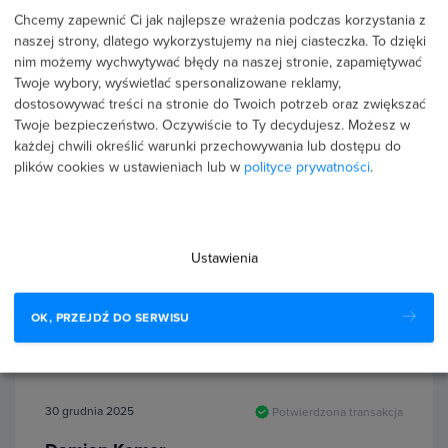
radzenie sobie przed strachem, jak otwierać i kończyć
Chcemy zapewnić Ci jak najlepsze wrażenia podczas korzystania z
rozmowę w cold calling
naszej strony, dlatego wykorzystujemy na niej ciasteczka. To dzięki
nim możemy wychwytywać błędy na naszej stronie, zapamiętywać
Twoje wybory, wyświetlać spersonalizowane reklamy,
dostosowywać treści na stronie do Twoich potrzeb oraz zwiększać
Twoje bezpieczeństwo. Oczywiście to Ty decydujesz.
Możesz w
każdej chwili określić warunki przechowywania lub dostępu do
16 stycznia 2026
Potwierdzona transakcja
plików cookies w ustawieniach lub w
polityce prywatności
.
Łukasz Zabilski
PROFIL PUBLICZNY
Ustawienia
5.0
Dobre szkolenie, dziękuję.
OK, PRZEJDŹ DO SERWISU
30 grudnia 2025
Potwierdzona transakcja