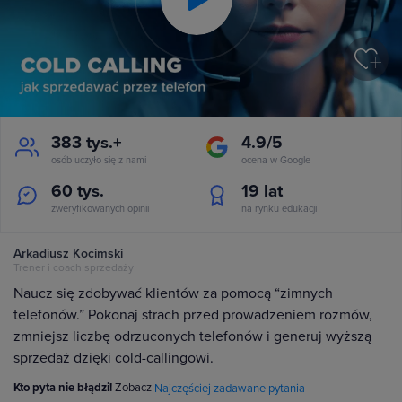
Play
Video
383 tys.+
4.9/5
osób uczyło się z nami
ocena w Google
60 tys.
19
lat
zweryfikowanych opinii
na rynku edukacji
Arkadiusz Kocimski
Trener i coach sprzedaży
Naucz się zdobywać klientów za pomocą “zimnych
telefonów.” Pokonaj strach przed prowadzeniem rozmów,
zmniejsz liczbę odrzuconych telefonów i generuj wyższą
sprzedaż dzięki cold-callingowi.
Kto pyta nie błądzi!
Zobacz
Najczęściej zadawane pytania