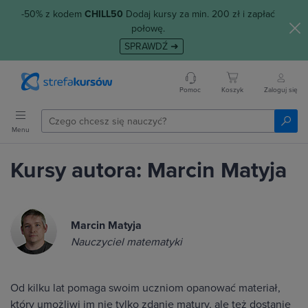
-50% z kodem
CHILL50
Dodaj kursy za min. 200 zł i zapłać
połowę.
SPRAWDŹ ➜
Pomoc
Koszyk
Zaloguj się
Menu
Kursy autora: Marcin Matyja
Marcin Matyja
Nauczyciel matematyki
Od kilku lat pomaga swoim uczniom opanować materiał,
który umożliwi im nie tylko zdanie matury, ale też dostanie