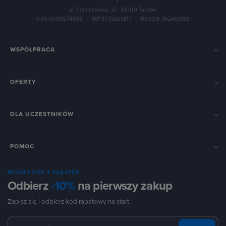
ul. Przemysłowa 27, 33-100 Tarnów
KRS 0000574088
·
NIP 8733255817
·
REGON 362462183
WSPÓŁPRACA
OFERTY
DLA UCZESTNIKÓW
POMOC
NEWSLETTER Z RABATEM
Odbierz
-10%
na pierwszy zakup
Zapisz się i odbierz kod rabatowy na start.