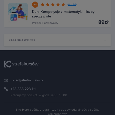
5.0
(18 opinii)
Kurs Korepetycje z matematyki - liczby
rzeczywiste
89zł
Poziom:
Podstawowy
ZAŁADUJ WIĘCEJ
biuro@strefakursow.pl
+48 888 223 111
Pracujemy pon.–pt. w godz. 9:00–16:00
The Hero spółka z ograniczoną odpowiedzialnością spółka
komandytowa