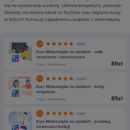
się na wymarzoną uczelnię. Udziela korepetycji, prowadzi
streamy, ma własny kanał na YouTube oraz nagrywa kursy,
w których tłumaczy zagadnienia związane z matematyką.
4.9
(8 opinii)
Kurs Matematyka na studiach - całki
oznaczone i nieoznaczone
89zł
Poziom:
Podstawowy
5.0
(3 opinie)
Kurs Matematyka na studiach - liczby
zespolone
89zł
Poziom:
Podstawowy
4.8
(6 opinii)
Kurs Matematyka na studiach - przebieg
zmienności funkcji