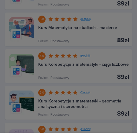
89zł
Poziom:
Podstawowy
5.0
(11 opinii)
Kurs Matematyka na studiach - macierze
89zł
Poziom:
Podstawowy
5.0
(9 opinii)
Kurs Korepetycje z matematyki - ciągi liczbowe
89zł
Poziom:
Podstawowy
5.0
(7 opinii)
Kurs Korepetycje z matematyki - geometria
analityczna i stereometria
89zł
Poziom:
Podstawowy
5.0
(13 opinii)