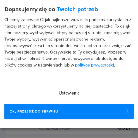
Kurs Korepetycje z matematyki -
kombinatoryka, prawdopodobieństwo i
Dopasujemy się do
Twoich potrzeb
statystyka
89zł
Poziom:
Podstawowy
Chcemy zapewnić Ci jak najlepsze wrażenia podczas korzystania z
naszej strony, dlatego wykorzystujemy na niej ciasteczka. To dzięki
nim możemy wychwytywać błędy na naszej stronie, zapamiętywać
5.0
(18 opinii)
Twoje wybory, wyświetlać spersonalizowane reklamy,
Kurs Korepetycje z matematyki - funkcje
dostosowywać treści na stronie do Twoich potrzeb oraz zwiększać
Twoje bezpieczeństwo. Oczywiście to Ty decydujesz.
Możesz w
89zł
Poziom:
Podstawowy
każdej chwili określić warunki przechowywania lub dostępu do
plików cookies w ustawieniach lub w
polityce prywatności
.
5.0
(12 opinii)
Kurs Korepetycje z matematyki - trygonometria
i figury płaskie
89zł
Poziom:
Podstawowy
Ustawienia
5.0
(13 opinii)
OK, PRZEJDŹ DO SERWISU
Kurs Korepetycje z matematyki - równania i
nierówności
89zł
Poziom:
Podstawowy