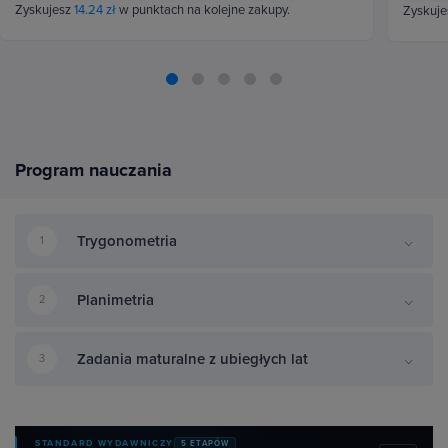
Zyskujesz
14.24 zł
w punktach na kolejne zakupy.
Zyskuj
Program nauczania
Trygonometria
1
Planimetria
2
Zadania maturalne z ubiegłych lat
3
STANDARD WYDAWNICZY
5 ETAPÓW