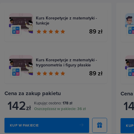
Kurs Korepetycje z matematyki -
funkcje
89 zł
Kurs Korepetycje z matematyki -
trygonometria i figury płaskie
89 zł
Cena za zakup pakietu
Cena
142
1
Kupując osobno:
178 zł
zł
Oszczędzasz w pakiecie:
36 zł
KUP W PAKIECIE
KUP