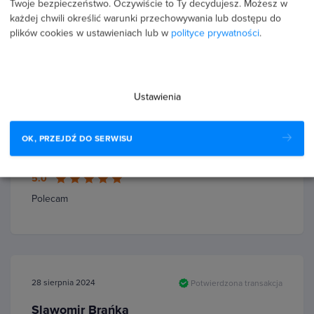
Twoje bezpieczeństwo. Oczywiście to Ty decydujesz.
Możesz w
zasady krok po kroku aby jak najszybciej przyswoić
każdej chwili określić warunki przechowywania lub dostępu do
wiadomości. Polecam
plików cookies w ustawieniach lub w
polityce prywatności
.
Ustawienia
25 września 2024
Potwierdzona transakcja
Wioletta Schiedel
OK, PRZEJDŹ DO SERWISU
PROFIL PUBLICZNY
5.0
Polecam
28 sierpnia 2024
Potwierdzona transakcja
Slawomir Brańka