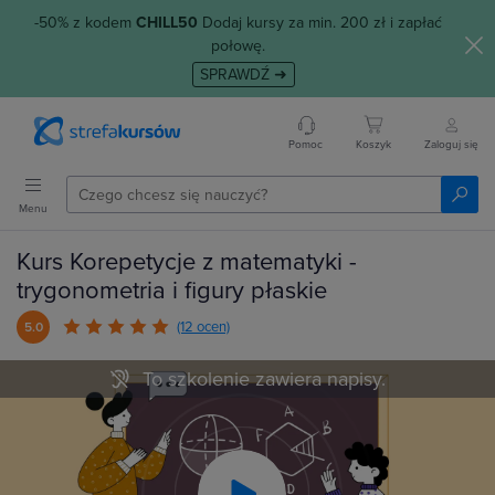
-50% z kodem
CHILL50
Dodaj kursy za min. 200 zł i zapłać
połowę.
SPRAWDŹ ➜
Pomoc
Koszyk
Zaloguj się
Menu
Kurs Korepetycje z matematyki -
trygonometria i figury płaskie
(12 ocen)
5.0
To szkolenie zawiera napisy.