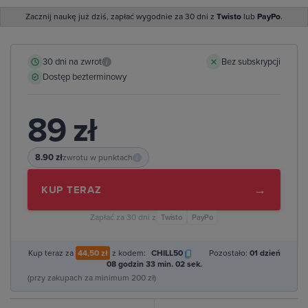
Zacznij naukę już dziś, zapłać wygodnie za 30 dni z
Twisto
lub
PayPo
.
30 dni na zwrot
Bez subskrypcji
i
Dostęp bezterminowy
89 zł
8.90 zł
zwrotu w punktach
i
→
KUP TERAZ
Zapłać za 30 dni z
Twisto
PayPo
Kup teraz za
44,50 zł
z kodem:
CHILL50
Pozostało:
01 dzień
08 godzin 33 min. 02 sek.
(przy zakupach za minimum 200 zł)