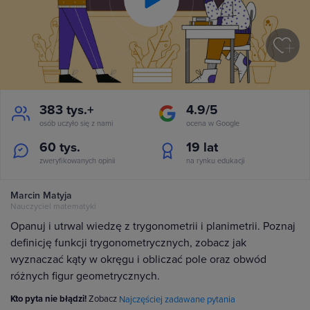
Play
Video
383 tys.+
4.9/5
osób uczyło się z nami
ocena w Google
60 tys.
19
lat
zweryfikowanych opinii
na rynku edukacji
Marcin Matyja
Nauczyciel matematyki
Opanuj i utrwal wiedzę z trygonometrii i planimetrii. Poznaj
definicję funkcji trygonometrycznych, zobacz jak
wyznaczać kąty w okręgu i obliczać pole oraz obwód
różnych figur geometrycznych.
Kto pyta nie błądzi!
Zobacz
Najczęściej zadawane pytania