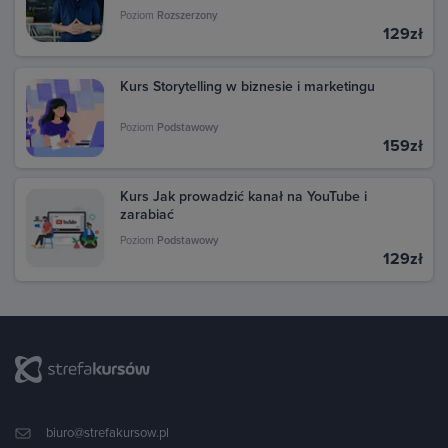
Poziom
Rozszerzony
129zł
Kurs Storytelling w biznesie i marketingu
Poziom
Podstawowy
159zł
Kurs Jak prowadzić kanał na YouTube i
zarabiać
Poziom
Podstawowy
129zł
biuro@strefakursow.pl