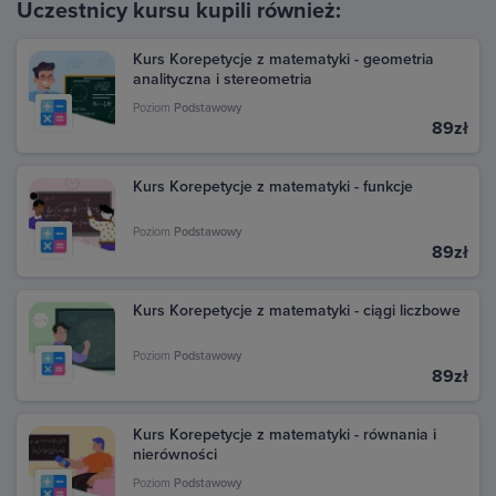
Uczestnicy kursu kupili również:
Znajdź interesujący Cię zakup i kliknij na niego, aby
zobaczyć szczegóły. Jeśli chcesz pobrać fakturę,
Kurs Korepetycje z matematyki - geometria
kliknij przycisk Faktura (jeśli jest dostępny).
analityczna i stereometria
Możesz również znaleźć fakturę na stronie Google
Poziom
Podstawowy
89zł
Pay. Przejdź pod ten adres: pay.google.com i zaloguj
się na swoje konto Google, z którego dokonano
zakupu. W sekcji Aktywność znajdziesz wszystkie
Kurs Korepetycje z matematyki - funkcje
transakcje dokonane w Google Play. Kliknij daną
transakcję, aby zobaczyć szczegóły i pobrać fakturę.
Poziom
Podstawowy
89zł
Kurs Korepetycje z matematyki - ciągi liczbowe
Poziom
Podstawowy
89zł
Kurs Korepetycje z matematyki - równania i
nierówności
Poziom
Podstawowy