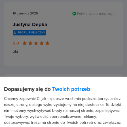
19 czerwca 2025
Potwierdzona transakcja
Justyna Depka
PROFIL PUBLICZNY
5.0
oki
10 lutego 2025
Potwierdzona transakcja
Dopasujemy się do
Twoich potrzeb
Jowita Leśniarek
Chcemy zapewnić Ci jak najlepsze wrażenia podczas korzystania z
naszej strony, dlatego wykorzystujemy na niej ciasteczka. To dzięki
PROFIL PUBLICZNY
nim możemy wychwytywać błędy na naszej stronie, zapamiętywać
5.0
Twoje wybory, wyświetlać spersonalizowane reklamy,
dostosowywać treści na stronie do Twoich potrzeb oraz zwiększać
Bardzo dobrze przygotowane szkolenie. Wytłumaczone