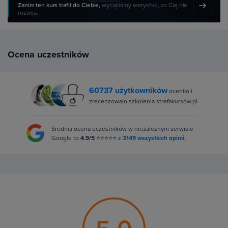
Zanim ten kurs trafił do Ciebie,
wycięliśmy wszystko, co Cię nie
rozwija.
Ocena uczestników
60737 użytkowników
oceniło i
zrecenzowało szkolenia strefakursów.pl
Średnia ocena uczestników w niezależnym serwisie
Google to
4.9/5
⭐⭐⭐⭐⭐ z
3149 wszystkich opinii.