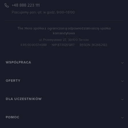
+48 888 223 111
Pracujemy pon.–pt. w godz. 9:00–16:00
The Hero spółka z ograniczoną odpowiedzialnością spółka
komandytowa
ul. Przemysłowa 27, 33-100 Tarnów
KRS 0000574088
·
NIP 8733255817
·
REGON 362462183
WSPÓŁPRACA
OFERTY
DLA UCZESTNIKÓW
POMOC