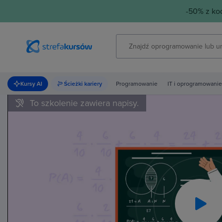
-50% z k
Kursy AI
Ścieżki kariery
Programowanie
IT i oprogramowanie
To szkolenie zawiera napisy.
Pla