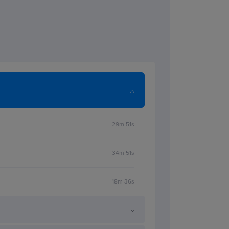
29m 51s
34m 51s
18m 36s