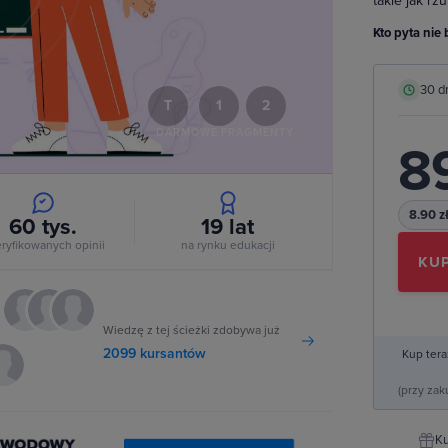
takie jak rz
deo
Kto pyta nie 
30 d
T
1
2
DARMOWE FRAGMENTY
89
8.90 z
60 tys.
19
lat
ryfikowanych opinii
na rynku edukacji
KUP
Wiedzę z tej ścieżki zdobywa już
2099 kursantów
Kup tera
(przy za
Ku