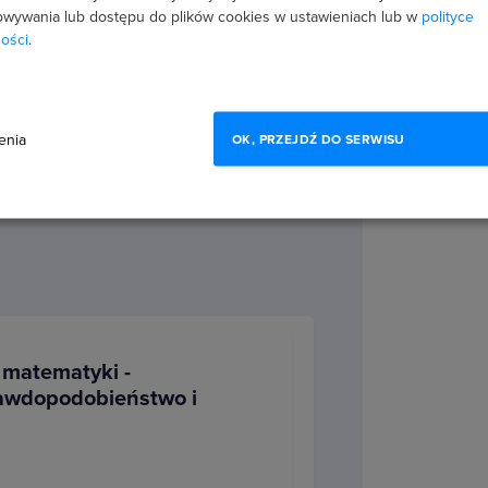
wywania lub dostępu do plików cookies w ustawieniach lub w
polityce
ości
.
enia
OK, PRZEJDŹ DO SERWISU
ycje z matematyki
 matematyki -
awdopodobieństwo i
przykładów
, tak by każdy bez
ł się rozwiązać poszczególne
aniach
, które pojawiają się podczas