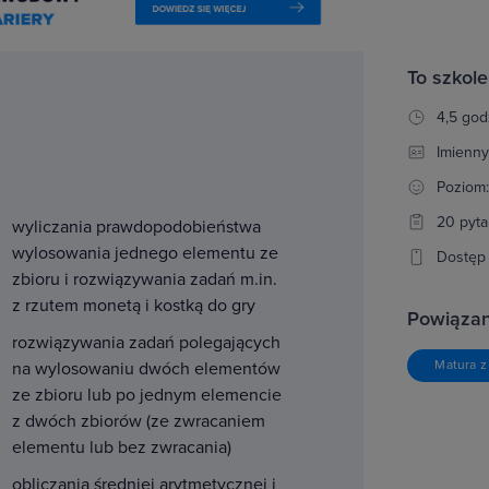
To szkole
4,5 god
Imienny
Poziom
20 pyta
wyliczania prawdopodobieństwa
wylosowania jednego elementu ze
Dostęp 
zbioru i rozwiązywania zadań m.in.
z rzutem monetą i kostką do gry
Powiązan
rozwiązywania zadań polegających
Matura z
na wylosowaniu dwóch elementów
ze zbioru lub po jednym elemencie
z dwóch zbiorów (ze zwracaniem
elementu lub bez zwracania)
obliczania średniej arytmetycznej i