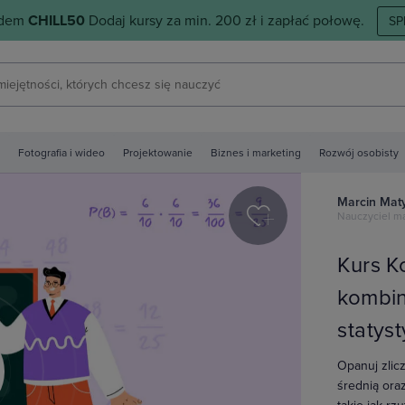
odem
CHILL50
Dodaj kursy za min. 200 zł i zapłać połowę.
SP
Fotografia i wideo
Projektowanie
Biznes i marketing
Rozwój osobisty
Marcin Mat
Nauczyciel m
Kurs K
kombin
statys
Opanuj zlic
y
średnią ora