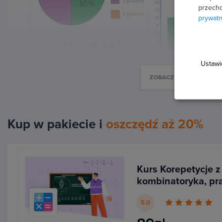
przecho
prywatn
Ustawi
ZOBACZ WIĘCEJ
Kup w pakiecie i
oszczędź aż 20%
Dlaczego warto wybrać korepet
online?
Kurs Korepetycje z
kombinatoryka, pr
Każda lekcja kursu prowadzona jest z
dużą ilością 
statystyka
5.0
problemu zrozumiał poruszane zagadnienia i nauczy
zadania. W trakcie kursu bazujemy na
typowych zad