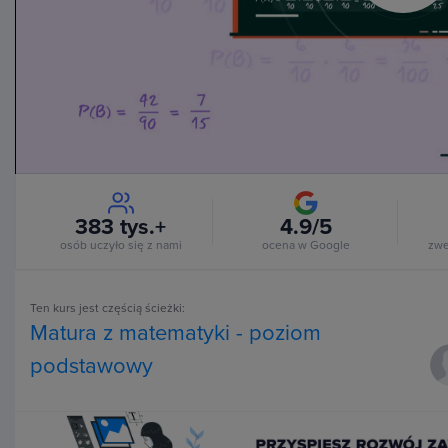
Vi
383 tys.+
4.9/5
osób uczyło się z nami
ocena w Google
zwe
Ten kurs jest częścią ścieżki:
Matura z matematyki - poziom
podstawowy