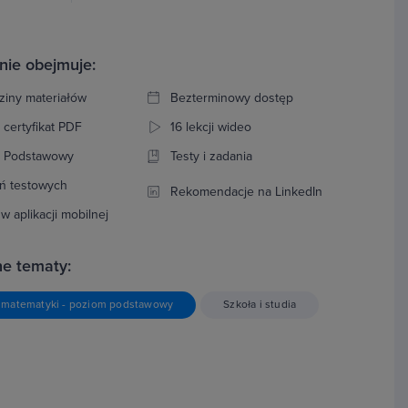
nie obejmuje:
ziny materiałów
Bezterminowy dostęp
 certyfikat PDF
16 lekcji wideo
: Podstawowy
Testy i zadania
ń testowych
Rekomendacje na LinkedIn
w aplikacji mobilnej
e tematy:
 matematyki - poziom podstawowy
Szkoła i studia