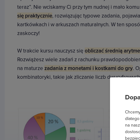
teraz”. Nie wciskamy Ci przy tym nudnej i mało komu
się praktycznie
, rozwiązując typowe zadania, pojawi
kartkówkach i w arkuszach maturalnych. W ten sposó
zaskoczy!
W trakcie kursu nauczysz się
obliczać średnią arytm
Rozwiążesz wiele zadań z rachunku prawdopodobieńs
na maturze
zadania z monetami i kostkami do gry
. 
kombinatoryki, takie jak zliczanie liczb dwucyfrowych
Dopa
Chcemy 
dlatego
na nasz
dostoso
bezpiec