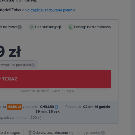
ut kostką lub monetą.
błądzi!
Zobacz
Najczęściej zadawane pytania
ni na zwrot
Bez subskrypcji
Dostęp bezterminowy
i
 zł
ł
zwrotu w punktach
i
→
 TERAZ
Zapłać za 30 dni z
Twisto
PayPo
z za
44,50 zł
z kodem:
CHILL50
Pozostało:
02 dni 14 godzin
39 min. 34 sek.
kupach za minimum 200 zł)
p dla kogoś
Odbierz bez płacenia
wymieniając punkty
i