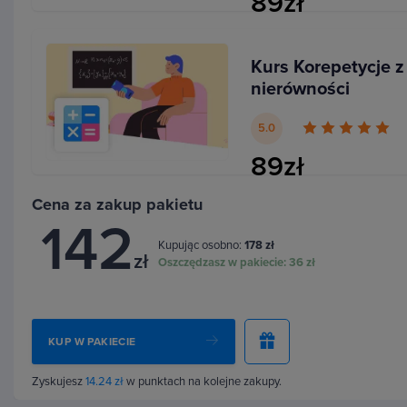
89zł
lekcji matematyki, w podręcznikach i arkuszach egza
Dzięki temu nie tylko dobrze zrozumiesz cały materi
Kurs Korepetycje z
każde zadanie
bez względu na to, na jakim etapie i
nierówności
momencie jesteś.
5.0
89zł
Cena za zakup pakietu
142
Kombinatoryka
Kupując osobno:
178 zł
zł
Oszczędzasz w pakiecie:
36 zł
OK, zacznijmy od samego początku - w pierwszych le
kombinatoryka i jakie typy zadań możesz spotkać w 
się rozwiązywać
zadania ze zliczaniem liczb dwu- i 
KUP W PAKIECIE
jak wykorzystać zasady zliczania liczb dwu- i trzycy
podobnego typu zadań, często pojawiających się na 
Zyskujesz
14.24 zł
w punktach na kolejne zakupy.
można posadzić przy stole gości, ustawić dzieci w sz