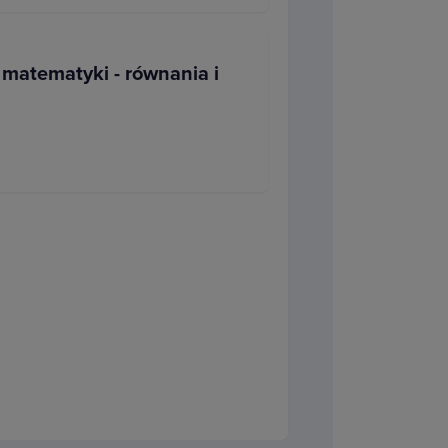
minacyjnych np. tych maturalnych.
ał, ale bez problemu
rozwiążesz
 matematyki - równania i
 poziomie matematyki w tym
kcjach dowiesz się, czym jest
tym dziale matematyki. Nauczysz
trzycyfrowych
. Dowiesz się również,
frowych do rozwiązywania
maturze, np. na ile sposobów
eregu, dobrać kolory itp.