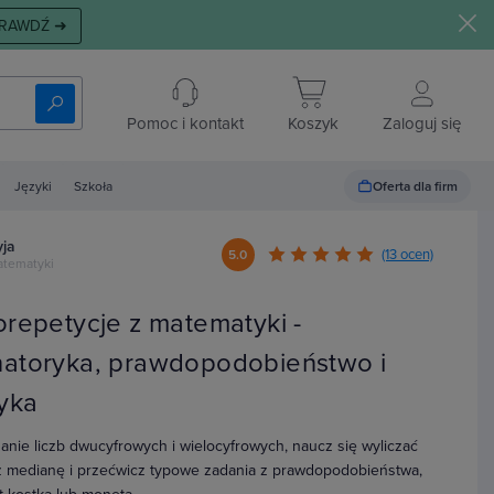
RAWDŹ ➜
Pomoc i kontakt
Koszyk
Zaloguj się
Oferta dla firm
Języki
Szkoła
yja
(13 ocen)
5.0
atematyki
orepetycje z matematyki -
atoryka, prawdopodobieństwo i
tyka
zanie liczb dwucyfrowych i wielocyfrowych, naucz się wyliczać
z medianę i przećwicz typowe zadania z prawdopodobieństwa,