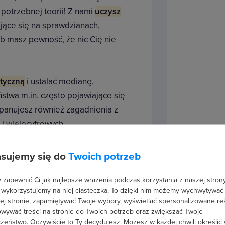
 potrzebnej teorii! Z nami
uczysz
ające się na sprawdzianach,
b masz pewność, że nic Cię nie
etyczną
i ustalać medianę.
twa m.in. często pojawiające się
Opanujesz również zagadnienia z
 i wielocyfrowych.
sujemy się do
Twoich potrzeb
zapewnić Ci jak najlepsze wrażenia podczas korzystania z naszej strony
 wykorzystujemy na niej ciasteczka. To dzięki nim możemy wychwytywać
ej stronie, zapamiętywać Twoje wybory, wyświetlać spersonalizowane re
wywać treści na stronie do Twoich potrzeb oraz zwiększać Twoje
zeństwo. Oczywiście to Ty decydujesz.
Możesz w każdej chwili określić