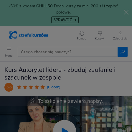
-50% z kodem
CHILL50
Dodaj kursy za min. 200 zł i zapłać
połowę.
SPRAWDŹ ➜
Pomoc
Koszyk
Zaloguj się
Menu
Kurs Autorytet lidera - zbuduj zaufanie i
szacunek w zespole
(6 ocen)
5.0
To szkolenie zawiera napisy.