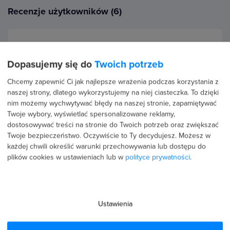
Recenzje użytkowników (6)
12 stycznia 2026
Potwierdzona transakcja
Dopasujemy się do
Twoich potrzeb
ALINA WABNIC
Chcemy zapewnić Ci jak najlepsze wrażenia podczas korzystania z
PROFIL PUBLICZNY
naszej strony, dlatego wykorzystujemy na niej ciasteczka. To dzięki
5.0
nim możemy wychwytywać błędy na naszej stronie, zapamiętywać
Twoje wybory, wyświetlać spersonalizowane reklamy,
Ok
dostosowywać treści na stronie do Twoich potrzeb oraz zwiększać
Twoje bezpieczeństwo. Oczywiście to Ty decydujesz.
Możesz w
każdej chwili określić warunki przechowywania lub dostępu do
plików cookies w ustawieniach lub w
polityce prywatności
.
13 grudnia 2025
Potwierdzona transakcja
Łukasz Siewierski
Ustawienia
PROFIL PUBLICZNY