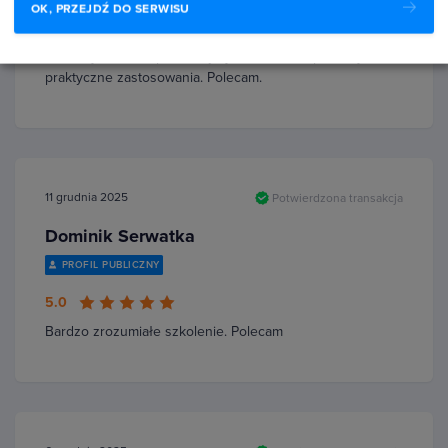
5.0
OK, PRZEJDŹ DO SERWISU
Bardzo dobra jakość materiałów i sposób prowadzenia.
Kurs daje solidne podstawy i jednocześnie pokazuje
praktyczne zastosowania. Polecam.
11 grudnia 2025
Potwierdzona transakcja
Dominik Serwatka
PROFIL PUBLICZNY
5.0
Bardzo zrozumiałe szkolenie. Polecam