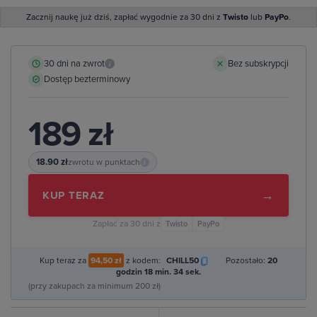
Zacznij naukę już dziś, zapłać wygodnie za 30 dni z
Twisto
lub
PayPo
.
30 dni na zwrot
Bez subskrypcji
i
Dostęp bezterminowy
189 zł
18.90 zł
zwrotu w punktach
i
→
KUP TERAZ
Zapłać za 30 dni z
Twisto
PayPo
Kup teraz za
94,50 zł
z kodem:
CHILL50
Pozostało:
20
godzin 18 min. 33 sek.
(przy zakupach za minimum 200 zł)