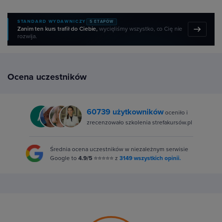
STANDARD WYDAWNICZY
5 ETAPÓW
Zanim ten kurs trafił do Ciebie,
wycięliśmy wszystko, co Cię nie
rozwija.
Ocena uczestników
60739 użytkowników
oceniło i
zrecenzowało szkolenia strefakursów.pl
Średnia ocena uczestników w niezależnym serwisie
Google to
4.9/5
⭐⭐⭐⭐⭐ z
3149 wszystkich opinii.