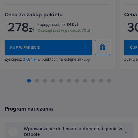
Cena za zakup pakietu
Cena
278
3
Kupując osobno:
348 zł
zł
Oszczędzasz w pakiecie:
70 zł
KUP W PAKIECIE
KUP
Zyskujesz
27.84 zł
w punktach na kolejne zakupy.
Zyskuj
Program nauczania
Wprowadzenie do tematu autorytetu i granic w
1
zespole