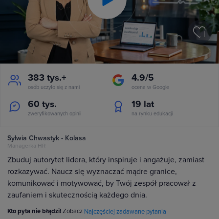
Play
Video
383 tys.+
4.9/5
osób uczyło się z nami
ocena w Google
60 tys.
19
lat
zweryfikowanych opinii
na rynku edukacji
Sylwia Chwastyk - Kolasa
Managerka HR
Zbuduj autorytet lidera, który inspiruje i angażuje, zamiast
rozkazywać. Naucz się wyznaczać mądre granice,
komunikować i motywować, by Twój zespół pracował z
zaufaniem i skutecznością każdego dnia.
Kto pyta nie błądzi!
Zobacz
Najczęściej zadawane pytania