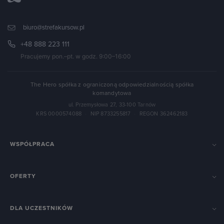
biuro@strefakursow.pl
+48 888 223 111
Pracujemy pon.–pt. w godz. 9:00–16:00
The Hero spółka z ograniczoną odpowiedzialnością spółka
komandytowa
ul. Przemysłowa 27, 33-100 Tarnów
KRS 0000574088
·
NIP 8733255817
·
REGON 362462183
WSPÓŁPRACA
OFERTY
DLA UCZESTNIKÓW