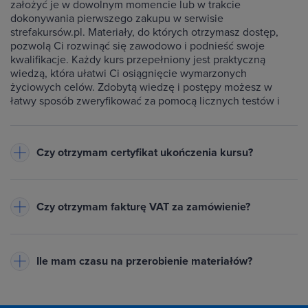
założyć je w dowolnym momencie lub w trakcie
dokonywania pierwszego zakupu w serwisie
strefakursów.pl. Materiały, do których otrzymasz dostęp,
pozwolą Ci rozwinąć się zawodowo i podnieść swoje
kwalifikacje. Każdy kurs przepełniony jest praktyczną
wiedzą, która ułatwi Ci osiągnięcie wymarzonych
życiowych celów. Zdobytą wiedzę i postępy możesz w
łatwy sposób zweryfikować za pomocą licznych testów i
ćwiczeń dołączonych do każdego kursu.
Czy otrzymam certyfikat ukończenia kursu?
Do każdego ukończonego przez Ciebie kursu wystawiamy
imienny certyfikat w formacie PDF - będzie on dostępny na
Czy otrzymam fakturę VAT za zamówienie?
Twoim koncie w zakładce Certyfikaty. Warunkiem jego
otrzymania jest zaliczenie testów dołączonych do kursu
Tak, do każdego zamówienia wystawiamy fakturę VAT
oraz obejrzenie wszystkich lekcji. Na certyfikacie znajduje
(23%) lub paragon
- w zależności od danych podanych przy
się Twoje imię oraz nazwisko, nazwa ukończonego kursu,
Ile mam czasu na przerobienie materiałów?
zakupie. Pobierzesz ją z zakładki Historia zamówień na
data wystawienia i unikalny numer certyfikatu. Certyfikat
swoim koncie. Powiadomimy Cię mailowo, gdy dokument
możesz wydrukować lub opublikować w Internecie za
Tyle, ile potrzebujesz! Uczysz się we własnym tempie - bez
będzie gotowy.
pośrednictwem specjalnego odnośnika np. na LinkedIn lub
presji i bez abonamentu. Płacisz raz i zachowujesz dostęp
Potrzebujesz proformy?
Zaznacz pole "Chcę otrzymać
innych portalach społecznościowych, jak również dołączyć