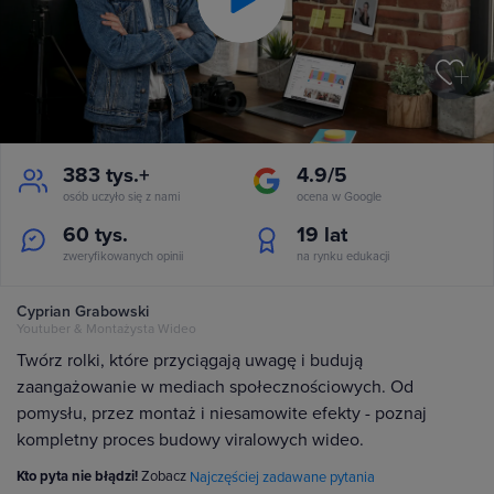
Play
Video
383 tys.+
4.9/5
osób uczyło się z nami
ocena w Google
60 tys.
19
lat
zweryfikowanych opinii
na rynku edukacji
Cyprian Grabowski
Youtuber & Montażysta Wideo
Twórz rolki, które przyciągają uwagę i budują
zaangażowanie w mediach społecznościowych. Od
pomysłu, przez montaż i niesamowite efekty - poznaj
kompletny proces budowy viralowych wideo.
Kto pyta nie błądzi!
Zobacz
Najczęściej zadawane pytania