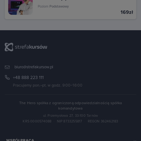
Poziom
Podstawowy
169zł
biuro@strefakursow.pl
+48 888 223 111
Pracujemy pon.–pt. w godz. 9:00–16:00
The Hero spółka z ograniczoną odpowiedzialnością spółka
komandytowa
ul. Przemysłowa 27, 33-100 Tarnów
KRS 0000574088
·
NIP 8733255817
·
REGON 362462183
WSPÓŁPRACA