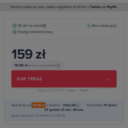
Zacznij naukę już dziś, zapłać wygodnie za 30 dni z
Twisto
lub
PayPo
.
30 dni na zwrot
Bez subskrypcji
i
Dostęp bezterminowy
159 zł
15.90 zł
zwrotu w punktach
i
→
KUP TERAZ
Zapłać za 30 dni z
Twisto
PayPo
Kup teraz za
79,50 zł
z kodem:
CHILL50
Pozostało:
01 dzień
07 godzin 21 min. 37 sek.
(przy zakupach za minimum 200 zł)