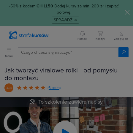
-50% z kodem
CHILL50
Dodaj kursy za min. 200 zł i zapłać
połowę.
SPRAWDŹ ➜
Pomoc
Koszyk
Zaloguj się
Menu
Jak tworzyć viralowe rolki - od pomysłu
do montażu
(6 ocen)
4.8
To szkolenie zawiera napisy.