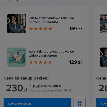
Jak tworzyć viralowe rolki - od
pomysłu do montażu
159 zł
Kurs Jak nagrywać atrakcyjne
wideo smartfonem
129 zł
Cena za zakup pakietu
Cena
230
2
Kupując osobno:
288 zł
zł
Oszczędzasz w pakiecie:
58 zł
KUP W PAKIECIE
KUP