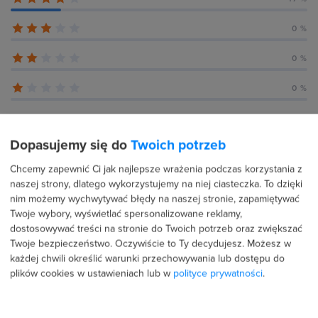
0 %
0 %
0 %
Dopasujemy się do
Twoich potrzeb
Recenzje użytkowników (6)
Chcemy zapewnić Ci jak najlepsze wrażenia podczas korzystania z
naszej strony, dlatego wykorzystujemy na niej ciasteczka. To dzięki
nim możemy wychwytywać błędy na naszej stronie, zapamiętywać
7 lipca 2026
Potwierdzona transakcja
Twoje wybory, wyświetlać spersonalizowane reklamy,
dostosowywać treści na stronie do Twoich potrzeb oraz zwiększać
Nicole Majewicz
Twoje bezpieczeństwo. Oczywiście to Ty decydujesz.
Możesz w
każdej chwili określić warunki przechowywania lub dostępu do
PROFIL PUBLICZNY
plików cookies w ustawieniach lub w
polityce prywatności
.
5.0
Super kurs! Wszystko przystępnie wytłumaczone,