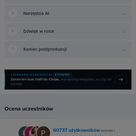
Narzędzia AI
5
Dźwięk w rolce
6
Koniec postprodukcji
7
STANDARD WYDAWNICZY
5 ETAPÓW
Zanim ten kurs trafił do Ciebie,
wycięliśmy wszystko, co Cię nie
rozwija.
Ocena uczestników
60737 użytkowników
oceniło i