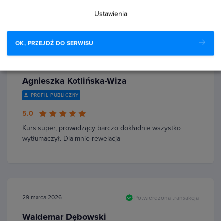
polecam!
Ustawienia
OK, PRZEJDŹ DO SERWISU
7 czerwca 2026
Potwierdzona transakcja
Agnieszka Kotlińska-Wiza
PROFIL PUBLICZNY
5.0
Kurs super, prowadzący bardzo dokładnie wszystko
wytłumaczył. Dla mnie rewelacja
29 marca 2026
Potwierdzona transakcja
Waldemar Dębowski