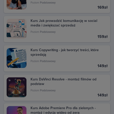
się na swoje konto Google, z którego dokonano
Poziom
Podstawowy
zakupu. W sekcji Aktywność znajdziesz wszystkie
169zł
transakcje dokonane w Google Play. Kliknij daną
transakcję, aby zobaczyć szczegóły i pobrać fakturę.
Kurs Jak prowadzić komunikację w social
media i zwiększać sprzedaż
Poziom
Podstawowy
159zł
Kurs Copywriting - jak tworzyć treści, które
sprzedają
Poziom
Podstawowy
149zł
Kurs DaVinci Resolve - montaż filmów od
podstaw
Poziom
Podstawowy
149zł
Kurs Adobe Premiere Pro dla zielonych -
montaż i edycja wideo od zera