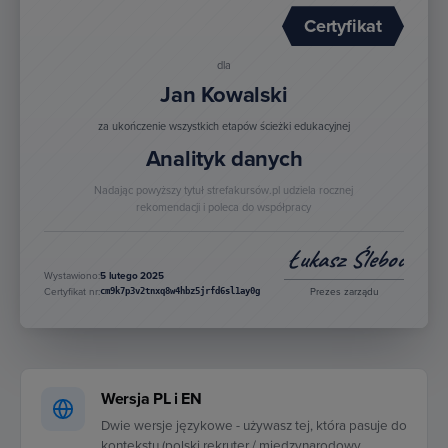
Certyfikat
dla
Jan Kowalski
za ukończenie wszystkich etapów ścieżki edukacyjnej
Analityk danych
Nadając powyższy tytuł strefakursów.pl udziela rocznej
rekomendacji i poleca do współpracy
Łukasz Śleboda
Wystawiono:
5 lutego 2025
cm9k7p3v2tnxq8w4hbz5jrfd6sl1ay0g
Certyfikat nr:
Prezes zarządu
Wersja PL i EN
Dwie wersje językowe - używasz tej, która pasuje do
kontekstu (polski rekruter / międzynarodowy