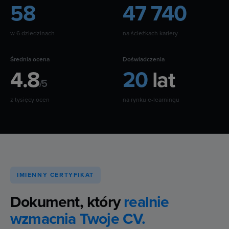
58
47 740
w 6 dziedzinach
na ścieżkach kariery
Średnia ocena
Doświadczenia
4.8
20
lat
/5
z tysięcy ocen
na rynku e-learningu
IMIENNY CERTYFIKAT
Dokument, który
realnie
wzmacnia Twoje CV.