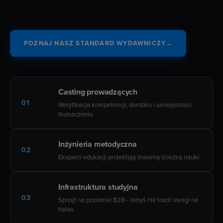
POZNAJ NASZ STANDARD WYDAWNICZY
→
Casting prowadzących
01
Weryfikacja kompetencji, dorobku i umiejętności
tłumaczenia.
Inżynieria metodyczna
02
Eksperci edukacji projektują linearną ścieżkę nauki.
Infrastruktura studyjna
03
Sprzęt na poziomie B2B - żebyś nie tracił uwagi na
hałas.