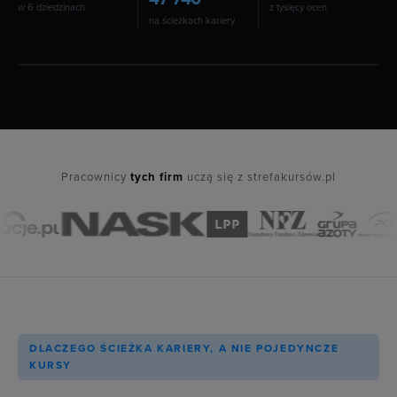
w 6 dziedzinach
z tysięcy ocen
na ścieżkach kariery
Pracownicy
tych firm
uczą się z strefakursów.pl
DLACZEGO ŚCIEŻKA KARIERY, A NIE POJEDYNCZE
KURSY