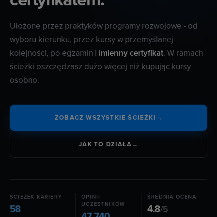
Ułożone przez praktyków programy rozwojowe - od
wyboru kierunku, przez kursy w przemyślanej
kolejności, po egzamin i
imienny certyfikat
. W ramach
ścieżki oszczędzasz dużo więcej niż kupując kursy
osobno.
ZOBACZ WSZYSTKIE ŚCIEŻKI
→
JAK TO DZIAŁA
→
ŚCIEŻEK KARIERY
OPINII
ŚREDNIA OCENA
UCZESTNIKÓW
58
4.8
/5
47 740