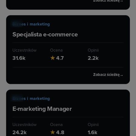
Zobacz ścieżkę
→
ŚCIEŻKA KARIERY
91 h
Biznes i marketing
Specjalista e-commerce
Uczestników
Ocena
Opinii
31.6k
★
4.7
2.2k
Zobacz ścieżkę
→
ŚCIEŻKA KARIERY
88 h
Biznes i marketing
E-marketing Manager
Uczestników
Ocena
Opinii
24.2k
★
4.8
1.6k