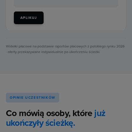
APLIKUJ
Widełki płacowe na podstawie raportów płacowych z polskiego rynku 2026
· oferty przekazywane indywidualnie po ukończeniu ścieżki.
OPINIE UCZESTNIKÓW
Co mówią osoby, które
już
ukończyły ścieżkę.