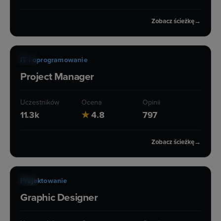
Zobacz ścieżkę
→
ŚCIEŻKA KARIERY
53 h
IT i oprogramowanie
Project Manager
Uczestników
Ocena
Opinii
11.3k
★
4.8
797
Zobacz ścieżkę
→
ŚCIEŻKA KARIERY
65 h
Projektowanie
Graphic Designer