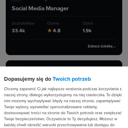
Social Media Manager
Uczestników
Ocena
Opinii
33.4k
★
4.8
1.9k
Zobacz ścieżkę
→
ŚCIEŻKA KARIERY
23 h
IT i oprogramowanie
Analityk danych
Dopasujemy się do
Twoich potrzeb
Chcemy zapewnić Ci jak najlepsze wrażenia podczas korzystania z
Uczestników
Ocena
Opinii
naszej strony, dlatego wykorzystujemy na niej ciasteczka. To dzięki
13.6k
★
4.8
863
nim możemy wychwytywać błędy na naszej stronie, zapamiętywać
Twoje wybory, wyświetlać spersonalizowane reklamy,
dostosowywać treści na stronie do Twoich potrzeb oraz zwiększać
Zobacz ścieżkę
→
Twoje bezpieczeństwo. Oczywiście to Ty decydujesz.
Możesz w
ŚCIEŻKA KARIERY
każdej chwili określić warunki przechowywania lub dostępu do