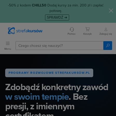
-50% z kodem
CHILL50
Dodaj kursy za min. 200 zł i zapłać
połowę.
SPRAWDŹ ➜
Pomoc
Koszyk
Zaloguj się
Menu
PROGRAMY ROZWOJOWE STREFAKURSÓW.PL
Zdobądź konkretny zawód
w swoim tempie
. Bez
presji,
z imiennym
certyfikatem.