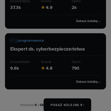
Uczestników
Ocena
Opinii
37.3k
★
4.9
2k
Zobacz ścieżkę
→
ŚCIEŻKA KARIERY
28 h
IT i oprogramowanie
Ekspert ds. cyberbezpieczeństwa
Uczestników
Ocena
Opinii
9.6k
★
4.8
790
Zobacz ścieżkę
→
Pokazano
9
z
58
POKAŻ KOLEJNE 9
+