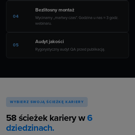
Bezlitosny montaż
04
Wycinamy „martwy czas". Godzina u nas ≈ 3 godz.
webinaru.
Audyt jakości
05
Rygorystyczny audyt QA przed publikacją.
WYBIERZ SWOJĄ ŚCIEŻKĘ KARIERY
58 ścieżek kariery w
6
dziedzinach.