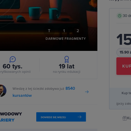
deo
30 d
T
1
2
15
DARMOWE FRAGMENTY
15.90 
60 tys.
19
lat
KUP
ryfikowanych opinii
na rynku edukacji
8540
Wiedzę z tej ścieżki zdobywa już
Kup t
kursantów
(przy za
Ku