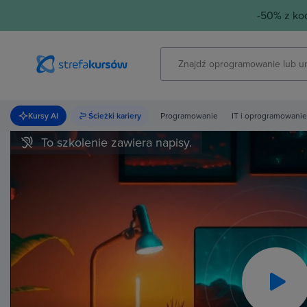
-50% z k
Kursy AI
Ścieżki kariery
Programowanie
IT i oprogramowanie
To szkolenie zawiera napisy.
Pla