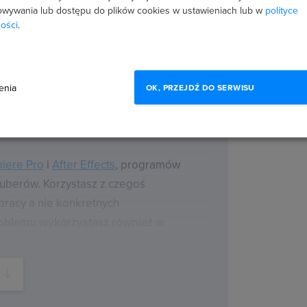
wywania lub dostępu do plików cookies w ustawieniach lub w
polityce
ości
.
enia
OK, PRZEJDŹ DO SERWISU
 YouTuberów!
iere Pro
i
After Effects
, programów
uberów. Korzystasz z czegoś
 pracy a nie konkretnych
oblemu wykorzystasz również w
 Cut Pro, Da Vinci Resolve, Vegas
i montażu stosowane przez