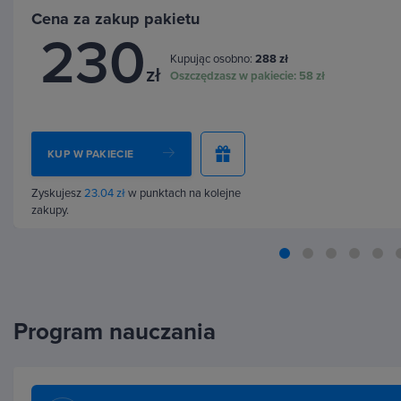
Cena za zakup pakietu
dźwiękowe.
230
Kupując osobno:
288 zł
Dowiesz się również jak łatwo montować materiały 
zł
Oszczędzasz w pakiecie:
58 zł
dzięki funkcji “MultiCamera”. Opanujesz
popularne t
stosowanych w świecie YouTube np. przypinanie anim
kamery za naszą twarzą. Pokażę Ci też kilka przydat
KUP W PAKIECIE
znacznie przyspieszą twoją codzienną pracę.
Zyskujesz
23.04 zł
w punktach na kolejne
zakupy.
Program nauczania