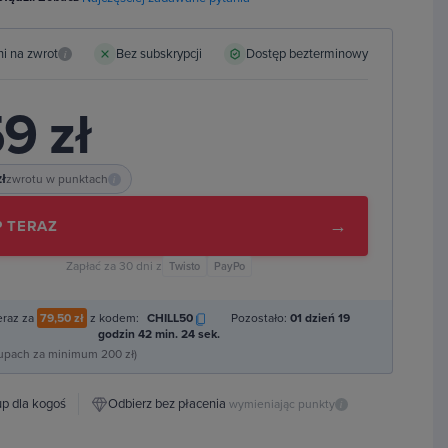
ni na zwrot
Bez subskrypcji
Dostęp bezterminowy
i
9 zł
zł
zwrotu w punktach
i
→
 TERAZ
Zapłać za 30 dni z
Twisto
PayPo
eraz za
79,50 zł
z kodem:
CHILL50
Pozostało:
01 dzień 19
godzin 42 min. 22 sek.
kupach za minimum 200 zł)
p dla kogoś
Odbierz bez płacenia
wymieniając punkty
i