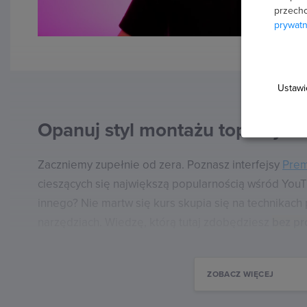
przecho
prywatn
Ustawi
Opanuj styl montażu topowych
Zaczniemy zupełnie od zera. Poznasz interfejsy
Prem
cieszących się największą popularnością wśród YouT
innego? Nie martw się kurs skupia się na technikach
narzędziach. Wiedzę, którą tutaj zdobędziesz
bez pr
innych programach
do edycji i montażu jak np. Final
Pro czy HitFilm Express.
ZOBACZ WIĘCEJ
W kursie pokażę Ci najczęstsze efekty oraz technik