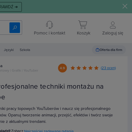
RAWDŹ ➜
Pomoc i kontakt
Koszyk
Zaloguj się
Oferta dla firm
Języki
Szkoła
pa
(23 ocen)
4.9
etowy | Grafik | YouTuber
rofesjonalne techniki montażu na
be
niki pracy topowych YouTuberów i naucz się profesjonalnego
mów. Opanuj tworzenie animacji, przejść, efektów i twórz swoje
ie z aktualnymi trendami.
błądzi!
Zobacz
Najczęściej zadawane pytania