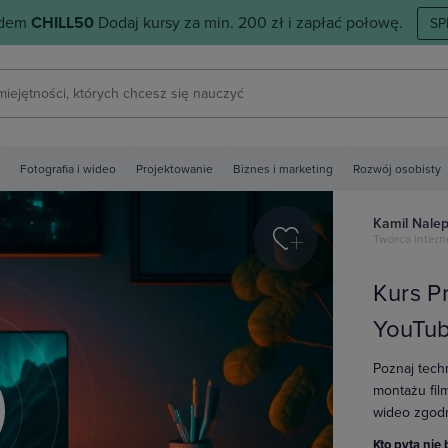
odem
CHILL50
Dodaj kursy za min. 200 zł i zapłać połowę.
SP
Fotografia i wideo
Projektowanie
Biznes i marketing
Rozwój osobisty
Kamil Nale
Twórca intern
Kurs P
YouTu
Poznaj tech
montażu fil
wideo zgodn
y
Kto pyta nie 