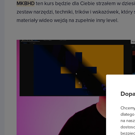
MKBHD
ten kurs będzie dla Ciebie strzałem w dziesi
zestaw narzędzi, techniki, trików i wskazówek, który
materiały wideo wejdą na zupełnie inny level.
Dopa
Chcemy 
dlatego
na nasz
dostoso
bezpiec