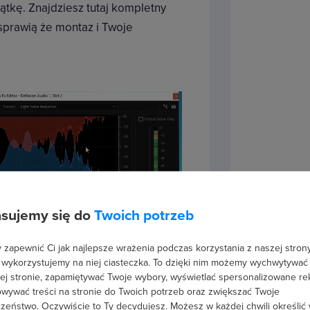
ątkę. Znajdziesz tutaj kompletny
 sprawią że montaz i Twoje
sujemy się do
Twoich potrzeb
zapewnić Ci jak najlepsze wrażenia podczas korzystania z naszej strony
 wykorzystujemy na niej ciasteczka. To dzięki nim możemy wychwytywać
ej stronie, zapamiętywać Twoje wybory, wyświetlać spersonalizowane re
wywać treści na stronie do Twoich potrzeb oraz zwiększać Twoje
zeństwo. Oczywiście to Ty decydujesz.
Możesz w każdej chwili określić