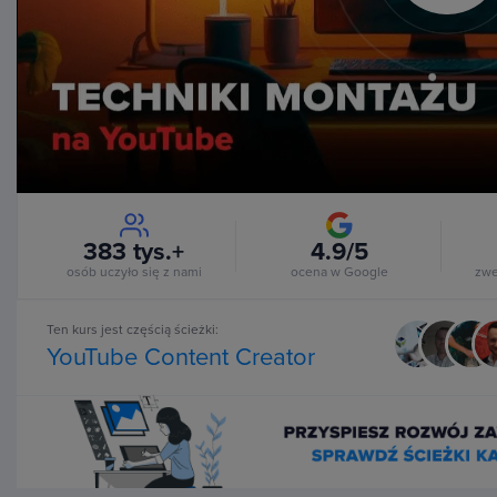
Vi
383 tys.+
4.9/5
osób uczyło się z nami
ocena w Google
zwe
Ten kurs jest częścią ścieżki:
YouTube Content Creator