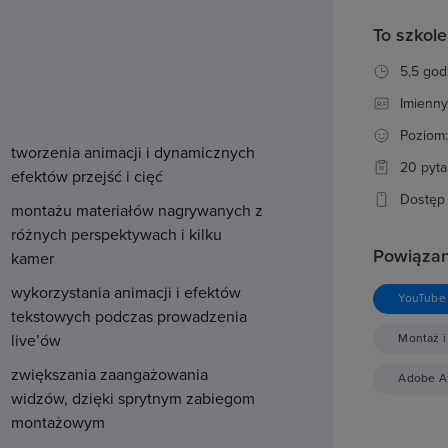
To szkole
5,5 god
Imienny
Poziom
tworzenia animacji i dynamicznych
20 pyta
efektów przejść i cięć
Dostęp 
montażu materiałów nagrywanych z
różnych perspektywach i kilku
Powiązan
kamer
wykorzystania animacji i efektów
YouTube 
tekstowych podczas prowadzenia
live’ów
Montaż i
zwiększania zaangażowania
Adobe Af
widzów, dzięki sprytnym zabiegom
montażowym