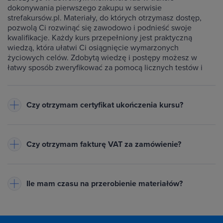
dokonywania pierwszego zakupu w serwisie
strefakursów.pl. Materiały, do których otrzymasz dostęp,
pozwolą Ci rozwinąć się zawodowo i podnieść swoje
kwalifikacje. Każdy kurs przepełniony jest praktyczną
wiedzą, która ułatwi Ci osiągnięcie wymarzonych
życiowych celów. Zdobytą wiedzę i postępy możesz w
łatwy sposób zweryfikować za pomocą licznych testów i
ćwiczeń dołączonych do każdego kursu.
Czy otrzymam certyfikat ukończenia kursu?
Do każdego ukończonego przez Ciebie kursu wystawiamy
imienny certyfikat w formacie PDF - będzie on dostępny na
Czy otrzymam fakturę VAT za zamówienie?
Twoim koncie w zakładce Certyfikaty. Warunkiem jego
otrzymania jest zaliczenie testów dołączonych do kursu
Tak, do każdego zamówienia wystawiamy fakturę VAT
oraz obejrzenie wszystkich lekcji. Na certyfikacie znajduje
(23%) lub paragon
- w zależności od danych podanych przy
się Twoje imię oraz nazwisko, nazwa ukończonego kursu,
Ile mam czasu na przerobienie materiałów?
zakupie. Pobierzesz ją z zakładki Historia zamówień na
data wystawienia i unikalny numer certyfikatu. Certyfikat
swoim koncie. Powiadomimy Cię mailowo, gdy dokument
możesz wydrukować lub opublikować w Internecie za
Tyle, ile potrzebujesz! Uczysz się we własnym tempie - bez
będzie gotowy.
pośrednictwem specjalnego odnośnika np. na LinkedIn lub
presji i bez abonamentu. Płacisz raz i zachowujesz dostęp
Potrzebujesz proformy?
Zaznacz pole "Chcę otrzymać
innych portalach społecznościowych, jak również dołączyć