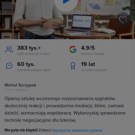
Play
Video
383 tys.+
4.9/5
osób uczyło się z nami
ocena w Google
60 tys.
19
lat
zweryfikowanych opinii
na rynku edukacji
Michał Szczypek
Trener biznesu
Opanuj sztukę wczesnego rozpoznawania sygnałów,
skutecznej reakcji i prowadzenia mediacji, które, zamiast
dzielić, wzmacniają współpracę. Wykorzystaj sprawdzone
techniki negocjacyjne dla liderów.
Kto pyta nie błądzi!
Zobacz
Najczęściej zadawane pytania