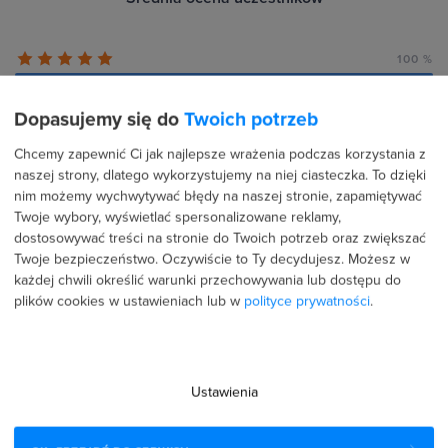
100 %
0 %
Dopasujemy się do
Twoich potrzeb
0 %
Chcemy zapewnić Ci jak najlepsze wrażenia podczas korzystania z
naszej strony, dlatego wykorzystujemy na niej ciasteczka. To dzięki
0 %
nim możemy wychwytywać błędy na naszej stronie, zapamiętywać
Twoje wybory, wyświetlać spersonalizowane reklamy,
0 %
dostosowywać treści na stronie do Twoich potrzeb oraz zwiększać
Twoje bezpieczeństwo. Oczywiście to Ty decydujesz.
Możesz w
każdej chwili określić warunki przechowywania lub dostępu do
plików cookies w ustawieniach lub w
polityce prywatności
.
Recenzje użytkowników (4)
Ustawienia
5 lutego 2026
Potwierdzona transakcja
Magdalena Kędzia