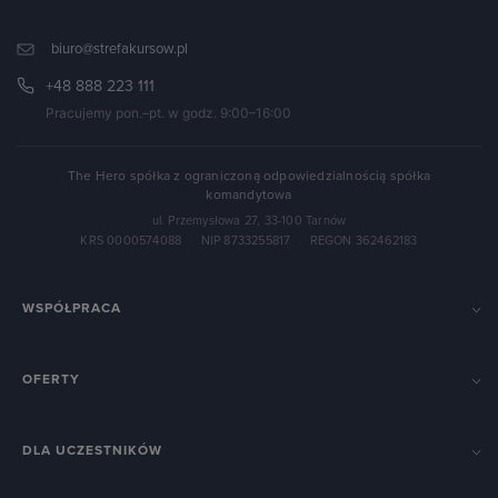
biuro@strefakursow.pl
+48 888 223 111
Pracujemy pon.–pt. w godz. 9:00–16:00
The Hero spółka z ograniczoną odpowiedzialnością spółka
komandytowa
ul. Przemysłowa 27, 33-100 Tarnów
KRS 0000574088
·
NIP 8733255817
·
REGON 362462183
WSPÓŁPRACA
OFERTY
DLA UCZESTNIKÓW