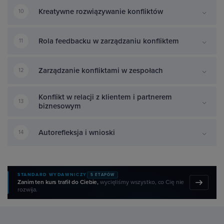
Kreatywne rozwiązywanie konfliktów
10
Rola feedbacku w zarządzaniu konfliktem
11
Zarządzanie konfliktami w zespołach
12
Konflikt w relacji z klientem i partnerem
13
biznesowym
Autorefleksja i wnioski
14
STANDARD WYDAWNICZY
5 ETAPÓW
Zanim ten kurs trafił do Ciebie,
wycięliśmy wszystko, co Cię nie
rozwija.