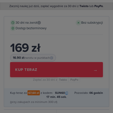
Zacznij naukę już dziś, zapłać wygodnie za 30 dni z
Twisto
lub
PayPo
.
30 dni na zwrot
Bez subskrypcji
i
Dostęp bezterminowy
169 zł
16.90 zł
zwrotu w punktach
i
→
KUP TERAZ
Zapłać za 30 dni z
Twisto
PayPo
Kup teraz za
67,60 zł
z kodem:
SUN60
Pozostało:
06 godzin
17 min. 44 sek.
(przy zakupach za minimum 300 zł)