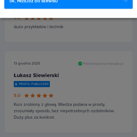
OK, PRZEJDŹ DO SERWISU
PROFIL PUBLICZNY
5.0
dużo przykładów i technik
13 grudnia 2025
Potwierdzona transakcja
Łukasz Siewierski
PROFIL PUBLICZNY
5.0
Kurs zrobiony z głową. Wiedza podana w prosty,
zrozumiały sposób, bez niepotrzebnych ozdobników.
Duży plus za konkret.