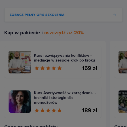
ZOBACZ PEŁNY OPIS SZKOLENIA
Kup w pakiecie i
oszczędź aż 20%
Kurs rozwiązywania konfliktów -
mediacje w zespole krok po kroku
169 zł
Kurs Asertywność w zarządzaniu -
techniki i strategie dla
menedżerów
189 zł
Cena za zakup pakietu
Cena