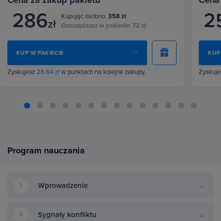
286
2
Kupując osobno:
358 zł
zł
Oszczędzasz w pakiecie:
72 zł
KUP W PAKIECIE
KUP
Zyskujesz
28.64 zł
w punktach na kolejne zakupy.
Zyskuj
Program nauczania
Wprowadzenie
1
Sygnały konfliktu
2