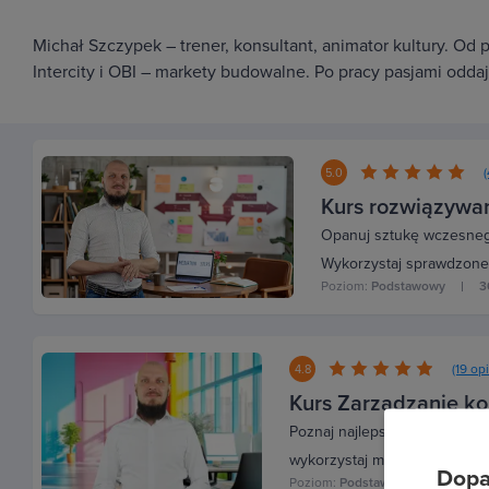
Michał Szczypek – trener, konsultant, animator kultury. Od
Intercity i OBI – markety budowalne. Po pracy pasjami odda
5.0
Kurs rozwiązywan
Opanuj sztukę wczesnego 
Wykorzystaj sprawdzone t
Poziom:
Podstawowy
3
(19 opi
4.8
Kurs Zarządzanie k
Poznaj najlepsze strategie ro
wykorzystaj maksymalnie pote
Dopa
Poziom:
Podstawowy
37 wy