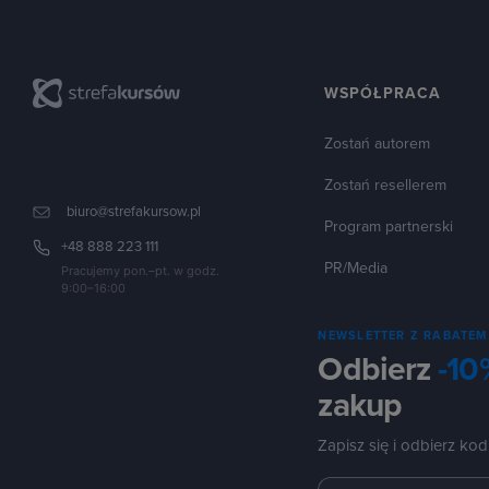
WSPÓŁPRACA
Zostań autorem
Zostań resellerem
biuro@strefakursow.pl
Program partnerski
+48 888 223 111
PR/Media
Pracujemy pon.–pt. w godz.
9:00–16:00
NEWSLETTER Z RABATEM
Odbierz
-10
zakup
Zapisz się i odbierz kod