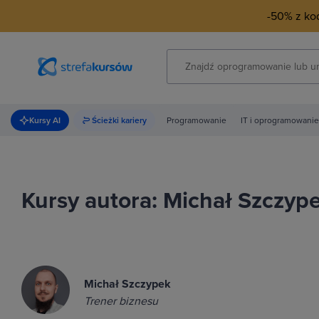
-50% z k
Kursy AI
Ścieżki kariery
Programowanie
IT i oprogramowanie
Kursy autora: Michał Szczyp
Michał Szczypek
Trener biznesu