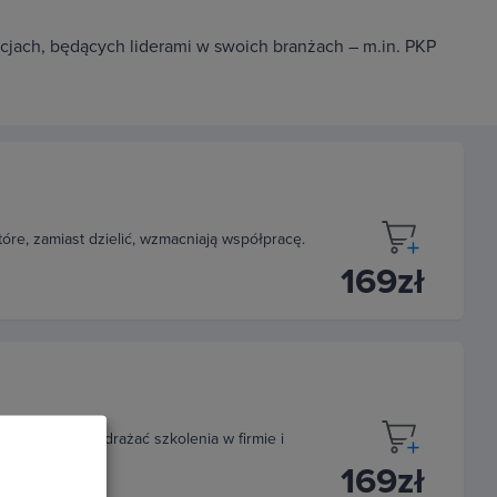
acjach, będących liderami w swoich branżach – m.in. PKP
re, zamiast dzielić, wzmacniają współpracę.
169zł
iedz się, jak wdrażać szkolenia w firmie i
169zł