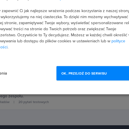
zapewnić Ci jak najlepsze wrażenia podczas korzystania z naszej strony
 wykorzystujemy na niej ciasteczka. To dzięki nim możemy wychwytywać
inii)
ej stronie, zapamiętywać Twoje wybory, wyświetlać spersonalizowane re
aną w organizacji - techniki i narzędzia dla lider
wywać treści na stronie do Twoich potrzeb oraz zwiększać Twoje
zeństwo. Oczywiście to Ty decydujesz.
Możesz w każdej chwili określić
ać zmiany i komunikować je pracownikom. Dowiedz się, jak z sukcesem 
wywania lub dostępu do plików cookies w ustawieniach lub w
polityce
ędów.
ości
.
kładów
20 pytań testowych
inii)
enia
OK, PRZEJDŹ DO SERWISU
 wielopokoleniowym zespołem
zarządzania i motywowania różnych pokoleń do pracy. Poznaj ich potrzeb
łego zespołu.
kładów
20 pytań testowych