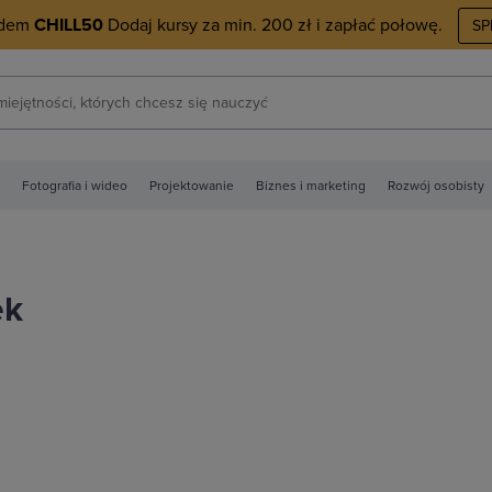
odem
CHILL50
Dodaj kursy za min. 200 zł i zapłać połowę.
SP
Fotografia i wideo
Projektowanie
Biznes i marketing
Rozwój osobisty
ek