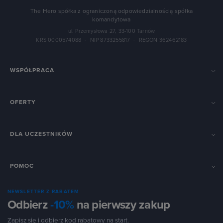
The Hero spółka z ograniczoną odpowiedzialnością spółka
komandytowa
ul. Przemysłowa 27, 33-100 Tarnów
KRS 0000574088
·
NIP 8733255817
·
REGON 362462183
WSPÓŁPRACA
OFERTY
DLA UCZESTNIKÓW
POMOC
NEWSLETTER Z RABATEM
Odbierz
-10%
na pierwszy zakup
Zapisz się i odbierz kod rabatowy na start.