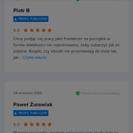
Piotr B
PROFIL PUBLICZNY
5.0
Chcę podjąć się pracy jako freelancer na początek w
formie diałalności nie rejestrowanej, żeby zobaczyć jak mi
pójdzie. Książki, czy ebooki nie przemawiają do mnie tak,
jak…
Czytaj więcej
29 września 2025
Potwierdzona transakcja
Paweł Żurawiak
PROFIL PUBLICZNY
5.0
W moim przypadku mogłem poświęcić czas kiedy było to