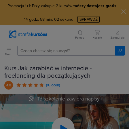
Promocja 1+1: Przy zakupie 2 kursów
tańszy dostajesz gratis
14
godz.
58
min.
01
sekund
SPRAWDŹ
Pomoc
Koszyk
Zaloguj się
Menu
Kurs Jak zarabiać w internecie -
freelancing dla początkujących
(16 ocen)
4.8
To szkolenie zawiera napisy.