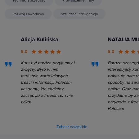
Techniki sprzedaży
Prowadzenie firmy
Rozwój zawodowy
Sztuczna inteligencja
Alicja Kulińska
NATALIA MI
5.0
5.0
Kurs był bardzo przyjemny i
Bardzo szczegó
zwięzły. Było w nim
interesujący kur
mnóstwo wartościowych
pokazuje nam r
treści i informacji. Polecam
sposoby na zara
każdemu, kto chciałby
online. Oraz nar
zacząć jako freelancer i nie
przydatne by za
tylko!
przygodę z free
Polecam
Zobacz wszystkie