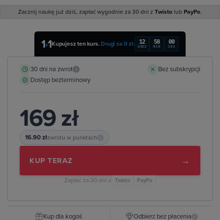
Zacznij naukę już dziś, zapłać wygodnie za 30 dni z
Twisto
lub
PayPo
.
1
1
12
57
59
+
Kupujesz ten kurs.
Drugi za 0 zł.
GODZ
MIN
SEK
30 dni na zwrot
Bez subskrypcji
i
Dostęp bezterminowy
169 zł
16.90 zł
zwrotu w punktach
i
→
KUP TERAZ
Zapłać za 30 dni z
Twisto
PayPo
Kup dla kogoś
Odbierz bez płacenia
i