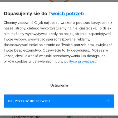
Średnia ocena uczestników
Dopasujemy się do
Twoich potrzeb
Chcemy zapewnić Ci jak najlepsze wrażenia podczas korzystania z
75 %
naszej strony, dlatego wykorzystujemy na niej ciasteczka. To dzięki
nim możemy wychwytywać błędy na naszej stronie, zapamiętywać
25 %
Twoje wybory, wyświetlać spersonalizowane reklamy,
dostosowywać treści na stronie do Twoich potrzeb oraz zwiększać
0 %
Twoje bezpieczeństwo. Oczywiście to Ty decydujesz.
Możesz w
każdej chwili określić warunki przechowywania lub dostępu do
0 %
plików cookies w ustawieniach lub w
polityce prywatności
.
0 %
Ustawienia
Recenzje użytkowników (16)
OK, PRZEJDŹ DO SERWISU
21 października 2025
Potwierdzona transakcja