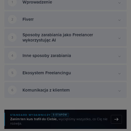
Wprowadzenie
1
Fiverr
2
Sposoby zarabiania jako Freelancer
3
wykorzystując AI
Inne sposoby zarabiania
4
Ekosystem Freelancingu
5
Komunikacja z klientem
6
STANDARD WYDAWNICZY
5 ETAPÓW
Zanim ten kurs trafił do Ciebie,
wycięliśmy wszystko, co Cię nie
rozwija.