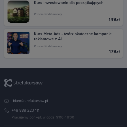
Kurs Inwestowanie dla początkujących
Poziom
Podstawowy
149zł
Kurs Meta Ads - twórz skuteczne kampanie
reklamowe z AI
Poziom
Podstawowy
179zł
biuro@strefakursow.pl
+48 888 223 111
Pracujemy pon.–pt. w godz. 9:00–16:00