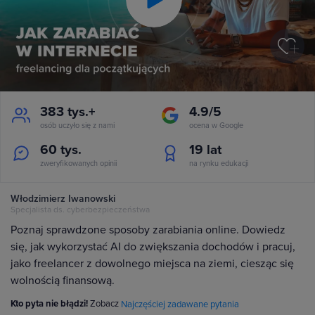
Play
Video
383 tys.+
4.9/5
osób uczyło się z nami
ocena w Google
60 tys.
19
lat
zweryfikowanych opinii
na rynku edukacji
Włodzimierz Iwanowski
Specjalista ds. cyberbezpieczeństwa
Poznaj sprawdzone sposoby zarabiania online. Dowiedz
się, jak wykorzystać AI do zwiększania dochodów i pracuj,
jako freelancer z dowolnego miejsca na ziemi, ciesząc się
wolnością finansową.
Kto pyta nie błądzi!
Zobacz
Najczęściej zadawane pytania