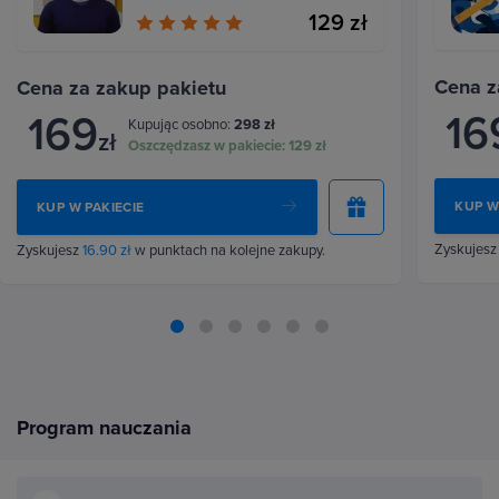
129 zł
Cena z
Cena za zakup pakietu
16
169
Kupując osobno:
298 zł
zł
Oszczędzasz w pakiecie:
129 zł
KUP W
KUP W PAKIECIE
Zyskujes
Zyskujesz
16.90 zł
w punktach na kolejne zakupy.
Program nauczania